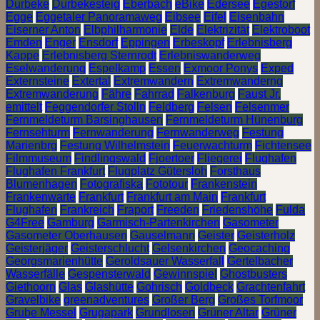
Durbeke
Durbekesteig
Eberbach
eBike
Edersee
Egestorf
Egge
Eggetaler Panoramaweg
Eibsee
Eifel
Eisenbahn
Eiserner Anton
Elbphilharmonie
Elde
Elektrizität
Elektroboot
Emden
Enger
Ensdorf
Eppingen
Erbeskopf
Erlebnisberg
Kappe
Erlebnisberg Sternrodt
Erlebniswanderweg
Eselwanderung
Espelkamp
Essen
Exmoor Ponys
Exped
Externsteine
Extertal
Extremwandern
Extremwanderng
Extremwanderung
Fähre
Fahrrad
Falkenburg
Faust Jr.
emittelt
Feggendorfer Stolln
Feldberg
Felsen
Felsenmer
Fernmeldeturm Barsinghausen
Fernmeldeturm Hünenburg
Fernsehturm
Fernwanderung
Fernwanderweg
Festung
Marienbrg
Festung Wilhelmstein
Feuerwachturm
Fichtensee
Filmmuseum
Findlingswald
Fjoertoer
Fliegerei
Flughafen
Flughafen Frankfurt
Flugplatz Gütersloh
Forsthaus
Blumenhagen
Fotografiska
Fototour
Frankenstein
Frankenwarte
Frankfurt
Frankfurt am Main
Frankfurt
Flughafen
Frankreich
Fraport
Freeden
Friedenshöhe
Fulda
G4Free
Gamburg
Garmisch-Partenkirchen
Gasometer
Gasometer Oberhausen
Gauselmann
Geister
Geisterholz
Geisterjäger
Geisterschlucht
Gelsenkirchen
Geocaching
Georgsmarienhütte
Geroldsauer Wasserfall
Gertelbacher
Wasserfälle
Gespensterwald
Gewinnspiel
Ghostbusters
Giethoorn
Glas
Glashütte
Gohrisch
Goldbeck
Grachtenfahrt
Gravelbike
greenadventures
Großer Berg
Großes Torfmoor
Grube Messel
Grugapark
Grundlosen
Grüner Altar
Grüner