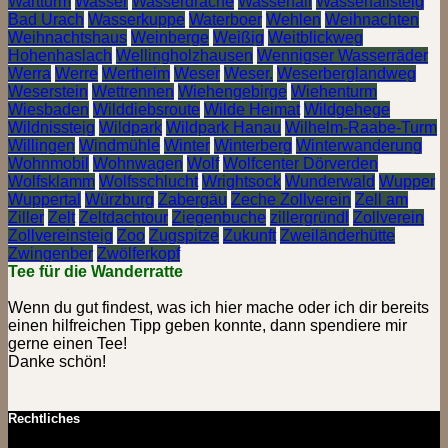
Wartturm
Wasser
Wasserdrache
Wasserfall
Wasserfallsteig
Bad Urach
Wasserkuppe
Waterboer
Wehlen
Weihnachten
Weihnachtshaus
Weinberge
Weißig
Weitblickweg
Hohenhaslach
Wellingholzhausen
Wennigser Wasserräder
Werra
Werre
Wertheim
Weser
Weser.
Weserberglandweg
Weserstein
Wettrennen
Wiehengebirge
Wiehenturm
Wiesbaden
Wilddiebsroute
Wilde Heimat
Wildgehege
Wildnissteig
Wildpark
Wildpark Hanau
Wilhelm-Raabe-Turm
Willingen
Windmühle
Winter
Winterberg
Winterwanderung
Wohnmobil
Wohnwagen
Wolf
Wolfcenter Dörverden
Wolfsklamm
Wolfsschlucht
Wrightsock
Wunderwald
Wupper
Wuppertal
Würzburg
Zabergäu
Zeche Zollverein
Zell am
Ziller
Zelt
Zeltdachtour
Ziegenbuche
zillergründl
Zollverein
Zollvereinsteig
Zoo
Zugspitze
Zukunft
Zweiländerhütte
Zwingenber
Zwölferkopf
Tee für die Wanderratte
Wenn du gut findest, was ich hier mache oder ich dir bereits
einen hilfreichen Tipp geben konnte, dann spendiere mir
gerne einen Tee!
Danke schön!
Rechtliches