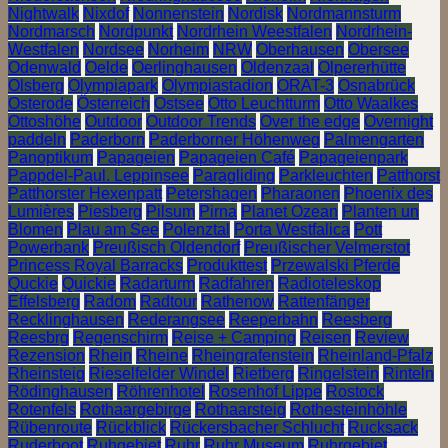
Nightwalk
Nixdof
Nonnenstein
Nordisk
Nordmannsturm
Nordmarsch
Nordpunkt
Nordrhein Weestfalen
Nordrhein-
Westfalen
Nordsee
Norheim
NRW
Oberhausen
Obersee
Odenwald
Oelde
Oerlinghausen
Oldenzaal
Olpererhütte
Olsberg
Olympiapark
Olympiastadion
ORAT-3
Osnabrück
Osterode
Österreich
Ostsee
Otto Leuchtturm
Otto Waalkes
Ottoshöhe
Outdoor
Outdoor Trends
Over the edge
Overnight
paddeln
Paderborn
Paderborner Höhenweg
Palmengarten
Panoptikum
Papageien
Papageien Café
Papageienpark
Pappdel-Paul. Leppinsee
Paragliding
Parkleuchten
Patthorst
Patthorster Hexenpatt
Petershagen
Pharaonen
Phoenix des
Lumières
Piesberg
Pilsum
Pirna
Planet Ozean
Planten un
Blomen
Plau am See
Polenztal
Porta Westfalica
Pott
Powerbank
Preußisch Oldendorf
Preußischer Velmerstot
Princess Royal Barracks
Produkttest
Przewalski Pferde
Quckie
Quickie
Radarturm
Radfahren
Radioteleskop
Effelsberg
Radom
Radtour
Rathenow
Rattenfänger
Recklinghausen
Rederangsee
Reeperbahn
Reesberg
Reesbrg
Regenschirm
Reise + Camping
Reisen
Review
Rezension
Rhein
Rheine
Rheingrafenstein
Rheinland-Pfalz
Rheinsteig
Rieselfelder Windel
Rietberg
Ringelstein
Rinteln
Rödinghausen
Röhrenhotel
Rosenhof Lippe
Rostock
Rotenfels
Rothaargebirge
Rothaarsteig
Rothesteinhöhle
Rübenroute
Rückblick
Rückersbacher Schlucht
Rucksack
Ruderboot
Ruhgebiet
Ruhr
Ruhr Museum
Ruhrgebiet