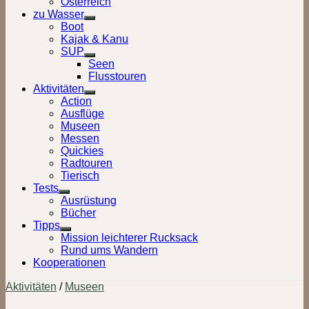
Österreich
zu Wasser
Show
Boot
sub
Kajak & Kanu
menu
SUP
Show
Seen
sub
Flusstouren
menu
Aktivitäten
Show
Action
sub
Ausflüge
menu
Museen
Messen
Quickies
Radtouren
Tierisch
Tests
Show
Ausrüstung
sub
Bücher
menu
Tipps
Show
Mission leichterer Rucksack
sub
Rund ums Wandern
menu
Kooperationen
Aktivitäten
/
Museen