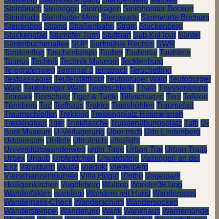
Steinbruch
Steinegge
Steinhagen
Steinhorster Becken
Steinhude
Steinhuder Meer
Sternwarte
Sternwarte Bochum
Sterrenbos
Strand
Straßenbahn
Strom
Stuckenberg
Stuckenpfad
Stumpfer Turm
Stuttgart
Sub.KulTour
Süntel
Süntelbuchenallee
SUP
Surfmühle Rechlin
SWR
Tandemflug
Taschenlampe
Tauber
Taubertal
Taufstein
Taunus
Technik
Technik Museum
Tecklenburg
Telegrafenweg
Terminal 3
terratrack
Terschelling
Testpassagier
Teufelstättkopf
Teutobruger Wald
Teutoburger
Wald
Teutoburger Wald.
Teutoschleife
Thale
Thyssenkrupp
Tierpark
Tierschutz
Tiger & Turtle
Tillyschanze
Tirol
Tolkien
Tönsberg
Torf
Torfhaus
Traktor
Trasshöhlen
Traumpfad
Traumschleifen
Trekking
Trekkingplatz Himmelsnah
Trekkingtour
Trier
Trinkflasche
Truppenübungsplatz
Tuffi
U-
Boot Museum
U-Verlagerung
Über mich
Udo Lindenberg
Udoversum
Ueffeln
Ultraleicht
ultralight
Universitätswanderweg
unter Tage
Urban Trai
Urban Trails
Urbex
Urlaub
Urpferdchen
Urwaldsteig
Vaihingen an der
Enz
Varusturm
Vaude
Viadukt
Vierenberg
Vierschanzentournee
Villa Hügel
Vlotho
Vogelpark
Heiligenkirchen
Vogelsberg
Waltrop
Wander3Klang
Wanderfakten
wandern
Wandern mit Hund
Wanderpass
Wanderpass-Check
Wanderschirm
Wandersocken
Wanderstempel
Wanderung
Wank
Wankhaus
Warnemünde