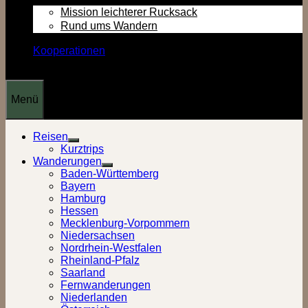
Mission leichterer Rucksack
Rund ums Wandern
Kooperationen
Menü
Reisen
Show
Kurztrips
sub
Wanderungen
menu
Show
Baden-Württemberg
sub
Bayern
menu
Hamburg
Hessen
Mecklenburg-Vorpommern
Niedersachsen
Nordrhein-Westfalen
Rheinland-Pfalz
Saarland
Fernwanderungen
Niederlanden