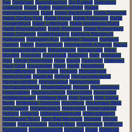
See
Güglingen
Gummibärchen
Gut Bustedt
Gutenberg
Gütersloh
Haard
Hafen
Hafenrundfahrt
Hagen
Hahnenkammsee
Halde
Halde Beckstraße
Halde Duhamel
Halde Großes Holz
Halde Haniel
Halde Hoheward
Halde
Hoppenbruch
Halde Lothringen
Halde Norddeutschland
Halde Rheinpreußen
Halde Rhenelbe
Halde Rungenberg
Halde Schwerin
Haldenhopping
Halleluja Steinbruch
Halloween
Halloween Run
Halterner Stausee
Hamburg
Hameln
Hamm
Hammerslust
Hammersmith Kaserne
Hanau
Handwaschblättchen
Hängebrücke
Hängematte
Hann.
Münden
Hannover
Hansestadt
Harlingen
Harrl
Hartigsee
Harz
Harzer Hexenstieg
Hase
Hasen
Hasenpatt
Hattingen
Haus Geist
Hausgeister
Havel
Heide
Heidelberg
Heimatflimmern
Helgoland
Hengelo
Hengsteysee
Henrichshütte
Herdecke
Herford
Hermannsdenkmal
Hermannshöhen
Hermannslauf
Hermannsweg
Hermansdenkmal
Hespertalbahn
Hessen
Hessigheimer
Felsengärten
Heunenschlucht
Hexenhöhle
Hexenpfad
Hidddenhausen
Hiddeser Bent
High Swing
High Swing
Berlin
Hintertuxer Gletscher
Hirschhorn
Hockendes Weib
hohenaualm
Hohenhaslach
Hohenstein
Hoherodskopf
Holland
Höllental
Höllentalangerhütte
Höllentalklamm
Holzhauser Bruch
Horn-Bad Meinberg
Hörspiel
Hörstel
Höxter
Hubschrauber
Hücker Moor
Hühnermoor
Hüllhorst
Hungerberg
Hungerbergturm
Hunsrück
Hunte
Hutewald