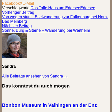
Facebook
X
E-Mail
Verschlagwortet
Das Tolle Haus am Edersee
Edersee
Beitragsnavigation
Vorheriger
Vorheriger Beitrag
Beitrag:
Von wegen stur! – Eselwanderung zur Falkenburg bei Horn-
Bad Meinberg
Nächster
Nächster Beitrag
Beitrag:
Sonne, Burg & Sterne – Wanderung bei Wertheim
Sandra
Alle Beiträge ansehen von Sandra →
Das könntest du auch mögen
Bonbon Museum in Vaihingen an der Enz