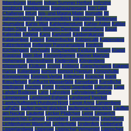
Ibbenbüren
Idaturm
Indian Summer Herford
Indzstrie
Innsbruck
Insektenbiss
Inselspaziergang
Iron Lake
Challenge
Irrtum
Isis- und Magna Mater
Isomatte
Ith
Jahresrückblick
Jahrtausendblick
Jakosberg
Jankersee
Journaling
Kahle Wart
Kahlenbergturm
Kahler Asten
Kahler
Asten-Steig
Kaiser-Wilhelm-Denkmal
Kaiserberg
Kajak
Kalender
Kalletal
Kanu
Karussell
Käsbergkanzel
Katakomben
Katzen
Katzenbuckel
Katzencafé
Katzensteig
Katzentempel
Kettwiger Panoramasteig
Kiedrich
Kirchlengern
Kirchsahr
Kirschweiler Festung
Kissen
Klappi
Klapprad
klein tibet
Kleinenbremen
Kleiner Mainzer
Höhenweg
Kleinostheim
Klettersteig
Klingenberg
Klippenturm
Klütturm
Knirps
Koblenz
Koepchenwerk
Kokerei
Hansa
Kollenberg
komoot
komoot Premium
Königshütte
Königswinter
Kosmos Verlag
Köterberg
Kraniche
krank
Kreuzfelsen
Kuhflucht Wasserfälle
Künsebeck
Künstliche
Intelligenz
Kurztrip
Kyritz
Kyritzer Seenkette
Laeunau
Lage
Lahder Badesee
Lahn
Lahnstein
Lahnsteiner Spitzje
Lämmerweg
Landgoed Egheria
Landgoed Twickel
Landschaftspark Duisburg Nord
Lange Anna
Langenberg
LaPaDu
laufen macht glücklich
laufenmachtglücklich
Lauffen
am Neckar
Lautertal
Lecker Pfädchen
Leine
Lengerich
Lengericher Canyon
Lenneberg
Leopoldshöhe
Leuchtturm
Lichtenhainer Waserfall
Lichterkette
Lindenfels
Lipperland
Lipperlandweg
Lippesee
Lippischer Velmerstot
Lippisches