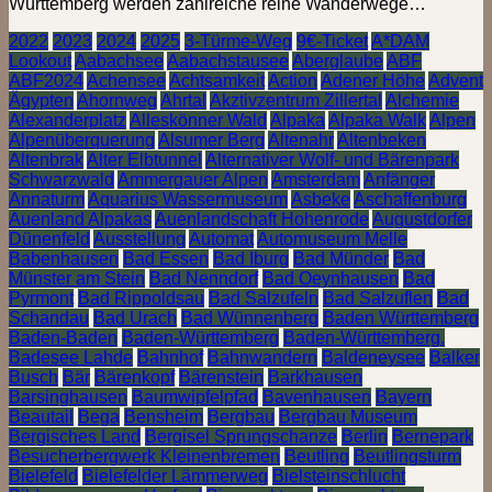
Württemberg werden zahlreiche reine Wanderwege…
2022
2023
2024
2025
3-Türme-Weg
9€-Ticket
A*DAM
Lookout
Aabachsee
Aabachstausee
Aberglaube
ABF
ABF2024
Achensee
Achtsamkeit
Action
Adener Höhe
Advent
Ägypten
Ahornweg
Ahrtal
Akztivzentrum Zillertal
Alchemie
Alexanderplatz
Alleskönner Wald
Alpaka
Alpaka Walk
Alpen
Alpenüberquerung
Alsumer Berg
Altenahr
Altenbeken
Altenbrak
Alter Elbtunnel
Alternativer Wolf- und Bärenpark
Schwarzwald
Ammergauer Alpen
Amsterdam
Anfänger
Annaturm
Aquarius Wassermuseum
Asbeke
Aschaffenburg
Auenland Alpakas
Auenlandschaft Hohenrode
Augustdorfer
Dünenfeld
Ausstellung
Automat
Automuseum Melle
Babenhausen
Bad Essen
Bad Iburg
Bad Münder
Bad
Münster am Stein
Bad Nenndorf
Bad Oeynhausen
Bad
Pyrmont
Bad Rippoldsau
Bad Salzufeln
Bad Salzuflen
Bad
Schandau
Bad Urach
Bad Wünnenberg
Baden Württemberg
Baden-Baden
Baden-Württemberg
Baden-Württemberg.
Badesee Lahde
Bahnhof
Bahnwandern
Baldeneysee
Balker
Busch
Bär
Bärenkopf
Bärenstein
Barkhausen
Barsinghausen
Baumwipfelpfad
Bavenhausen
Bayern
Beautail
Bega
Bensheim
Bergbau
Bergbau Museum
Bergisches Land
Bergisel Sprungschanze
Berlin
Bernepark
Besucherbergwerk Kleinenbremen
Beutling
Beutlingsturm
Bielefeld
Bielefelder Lämmerweg
Bielsteinschlucht