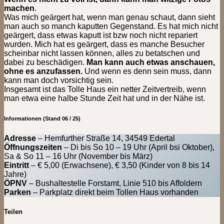
machen
.
Was mich geärgert hat, wenn man genau schaut, dann sieht
man auch so manch kaputten Gegenstand. Es hat mich nicht
geärgert, dass etwas kaputt ist bzw noch nicht repariert
wurden. Mich hat es geärgert, dass es manche Besucher
scheinbar nicht lassen können, alles zu betatschen und
dabei zu beschädigen.
Man kann auch etwas anschauen,
ohne es anzufassen.
Und wenn es denn sein muss, dann
kann man doch vorsichtig sein.
Insgesamt ist das Tolle Haus ein netter Zeitvertreib, wenn
man etwa eine halbe Stunde Zeit hat und in der Nähe ist.
Informationen (Stand 06 / 25)
Adresse
– Hemfurther Straße 14, 34549 Edertal
Öffnungszeiten
– Di bis So 10 – 19 Uhr (April bsi Oktober),
Sa & So 11 – 16 Uhr (November bis März)
Eintritt
– € 5,00 (Erwachsene), € 3,50 (Kinder von 8 bis 14
Jahre)
ÖPNV
– Bushaltestelle Forstamt, Linie 510 bis Affoldern
Parken
– Parkplatz direkt beim Tollen Haus vorhanden
Teilen