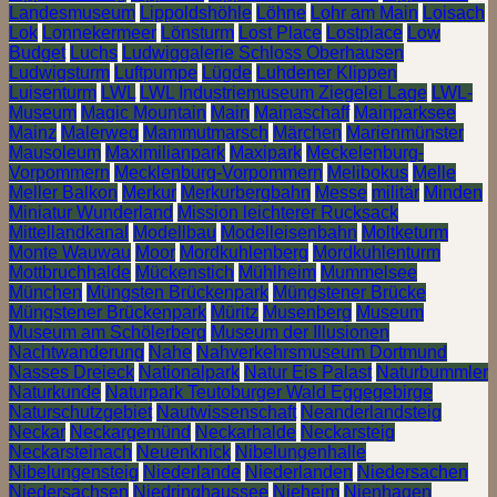
Landesmuseum
Lippoldshöhle
Löhne
Lohr am Main
Loisach
Lok
Lonnekermeer
Lönsturm
Lost Place
Lostplace
Low
Budget
Luchs
Ludwiggalerie Schloss Oberhausen
Ludwigsturm
Luftpumpe
Lügde
Luhdener Klippen
Luisenturm
LWL
LWL Industriemuseum Ziegelei Lage
LWL-
Museum
Magic Mountain
Main
Mainaschaff
Mainparksee
Mainz
Malerweg
Mammutmarsch
Märchen
Marienmünster
Mausoleum
Maximilianpark
Maxipark
Meckelenburg-
Vorpommern
Mecklenburg-Vorpommern
Melibokus
Melle
Meller Balkon
Merkur
Merkurbergbahn
Messe
militär
Minden
Miniatur Wunderland
Mission leichterer Rucksack
Mittellandkanal
Modellbau
Modelleisenbahn
Moltketurm
Monte Wauwau
Moor
Mordkuhlenberg
Mordkuhlenturm
Mottbruchhalde
Mückenstich
Mühlheim
Mummelsee
München
Müngsten Brückenpark
Müngstener Brücke
Müngstener Brückenpark
Müritz
Musenberg
Museum
Museum am Schölerberg
Museum der Illusionen
Nachtwanderung
Nahe
Nahverkehrsmuseum Dortmund
Nasses Dreieck
Nationalpark
Natur Eis Palast
Naturbummler
Naturkunde
Naturpark Teutoburger Wald Eggegebirge
Naturschutzgebiet
Nautwissenschaft
Neanderlandsteig
Neckar
Neckargemünd
Neckarhalde
Neckarsteig
Neckarsteinach
Neuenknick
Nibelungenhalle
Nibelungensteig
Niederlande
Niederlanden
Niedersachen
Niedersachsen
Niedringhaussee
Nieheim
Nienhagen