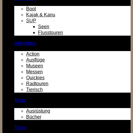
Boot
Kajak & Kanu
SUP
Seen
Flusstouren
Aktivitäten
Action
Ausflüge
Museen
Messen
Quickies
Radtouren
Tierisch
Tests
Ausrüstung
Bücher
Tipps