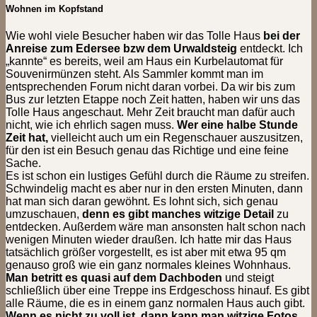
Wohnen im Kopfstand
Wie wohl viele Besucher haben wir das Tolle Haus
bei der
Anreise zum Edersee bzw dem Urwaldsteig
entdeckt. Ich
„kannte“ es bereits, weil am Haus ein Kurbelautomat für
Souvenirmünzen steht. Als Sammler kommt man im
entsprechenden Forum nicht daran vorbei. Da wir bis zum
Bus zur letzten Etappe noch Zeit hatten, haben wir uns das
Tolle Haus angeschaut. Mehr Zeit braucht man dafür auch
nicht, wie ich ehrlich sagen muss.
Wer eine halbe Stunde
Zeit hat,
vielleicht auch um ein Regenschauer auszusitzen,
für den ist ein Besuch genau das Richtige und eine feine
Sache.
Es ist schon ein lustiges Gefühl durch die Räume zu streifen.
Schwindelig macht es aber nur in den ersten Minuten, dann
hat man sich daran gewöhnt. Es lohnt sich, sich genau
umzuschauen,
denn es gibt manches witzige Detail
zu
entdecken. Außerdem wäre man ansonsten halt schon nach
wenigen Minuten wieder draußen. Ich hatte mir das Haus
tatsächlich größer vorgestellt, es ist aber mit etwa 95 qm
genauso groß wie ein ganz normales kleines Wohnhaus.
Man betritt es quasi auf dem Dachboden
und steigt
schließlich über eine Treppe ins Erdgeschoss hinauf. Es gibt
alle Räume, die es in einem ganz normalen Haus auch gibt.
Wenn es nicht zu voll ist, dann kann man witzige Fotos