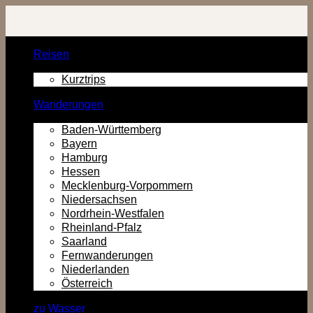
Zurück
zum
Inhalt
Reisen
Kurztrips
Wanderungen
Baden-Württemberg
Bayern
Hamburg
Hessen
Mecklenburg-Vorpommern
Niedersachsen
Nordrhein-Westfalen
Rheinland-Pfalz
Saarland
Fernwanderungen
Niederlanden
Österreich
zu Wasser