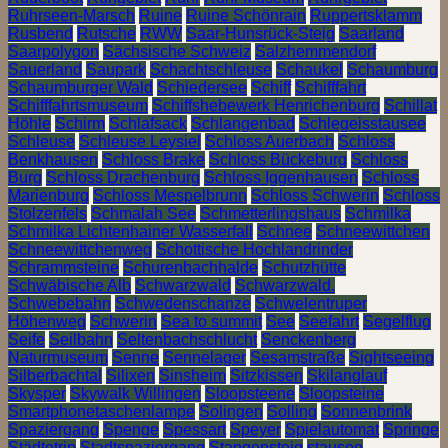
Ruhrseen-Marsch
Ruine
Ruine Schönrain
Ruppertsklamm
Rusbend
Rutsche
RWW
Saar-Hunsrück-Steig
Saarland
Saarpolygon
Sächsische Schweiz
Salzhemmendorf
Sauerland
Saupark
Schachtschleuse
Schaukel
Schaumburg
Schaumburger Wald
Schiedersee
Schiff
Schifffahrt
Schifffahrtsmuseum
Schiffshebewerk Henrichenburg
Schillat
Höhle
Schirm
Schlafsack
Schlangenbad
Schlegeisstausee
Schleuse
Schleuse Leysiel
Schloss Auerbach
Schloss
Benkhausen
Schloss Brake
Schloss Bückeburg
Schloss
Burg
Schloss Drachenburg
Schloss Iggenhausen
Schloss
Marienburg
Schloss Mespelbrunn
Schloss Schwerin
Schloss
Stolzenfels
Schmalah See
Schmetterlingshaus
Schmilka
Schmilka Lichtenhainer Wasserfall
Schnee
Schneewittchen
Schneewittchenweg
Schottische Hochlandrinder
Schrammsteine
Schurenbachhalde
Schutzhütte
Schwäbische Alb
Schwarzwald
Schwarzwald.
Schwebebahn
Schwedenschanze
Schwelentruper
Höhenweg
Schwerin
Sea to summit
See
Seefahrt
Segelflug
Seife
Seilbahn
Seltenbachschlucht
Senckenberg
Naturmuseum
Senne
Sennelager
Sesamstraße
Sightseeing
Silberbachtal
Silixen
Sinsheim
Sitzkissen
Skilanglauf
Skysper
Skywalk Willingen
Sloopsteene
Sloopsteine
Smartphonetaschenlampe
Solingen
Solling
Sonnenbrink
Spaziergang
Spenge
Spessart
Speyer
Spielautomat
Springe
Städtetrip
Stadtspaziergang
Stangensteig
stausee