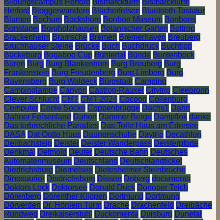
Bildungscampus Herford
Bismarckturm
Bismarckturm
Herford
Bloggerwandern
Blücherfelsen
Bluetooth Tastatur
Blumen
Bochum
Bockshorn
Bonbon Museum
Bonbons
Bonstapel
Borgholzhausen
Botanischer Garten
Bottrop
Brackenheim
Bramsche
Bremen
Bremerhaven
Breuberg
Bruchhauser Steine
Brücke
Buch
Buchdruck
Buchtipp
Bückeburg
Bugaboo Cup
Bühlertal
Bünde
Buntenbock
Büren
Burg
Burg Blankenhorn
Burg Breuberg
Burg
Frankenstein
Burg Freudenberg
Burg Limberg
Burg
Ravensberg
Burg Waldeck
Bürgstadt
Camping
Campinglampe
Canyon
Castrop-Rauxel
Citytrip
Cleebronn
Clever Schlucht
CMT
CMT 2024
Cocoon
Collenburg
Computer
Coole Socke
Coppenbrügge
Dachs1
Dahn
Dahner Felsenland
Dahon
Dammer Berge
Dampflok
danke
Das terbrechliche Paradies
Das Tolle Haus am Edersee
DASA
Dat Ootto Huus
Daunenschuhe
Daytrip
Decathlon
Deilbachsteig
Deister
Deister Wanderpass
Deisterpforte
Denkmal
Detmold
Deuter
Deutsche Bahn
Deutsches
Automatenmuseum
Deutschland
Deutschlandticket
Diedrichsburg
Diemelsee
Dietesheimer Steinbrüche
Dinosaurier
Disdrichsburg
Dissen
Doberg
documenta
Doktors Lock
Doktorsee
Donald Duck
Donoper Teich
Dörenberg
Dörenther Klippen
Dortmund
Dortmung
Dörverden
Dr. Hönlein Turm
Drache
Drachenfeld
Dreibäche
Rundweg
Dreikaiserstuhl
Duckomenta
Duisburg
Dunetal