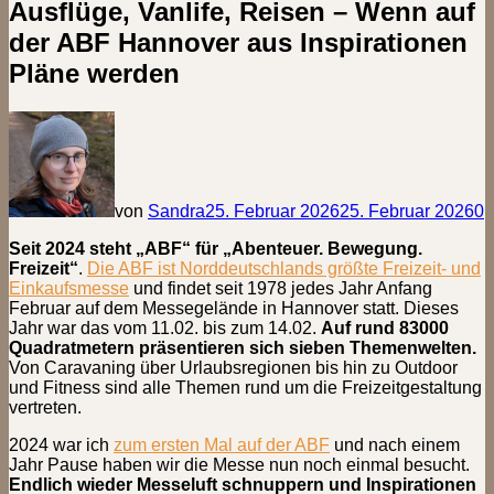
Ausflüge, Vanlife, Reisen – Wenn auf
der ABF Hannover aus Inspirationen
Pläne werden
von
Sandra
25. Februar 2026
25. Februar 2026
0
Seit 2024 steht „ABF“ für „Abenteuer. Bewegung.
Freizeit“
.
Die ABF ist Norddeutschlands größte Freizeit- und
Einkaufsmesse
und findet seit 1978 jedes Jahr Anfang
Februar auf dem Messegelände in Hannover statt. Dieses
Jahr war das vom 11.02. bis zum 14.02.
Auf rund 83000
Quadratmetern präsentieren sich sieben Themenwelten.
Von Caravaning über Urlaubsregionen bis hin zu Outdoor
und Fitness sind alle Themen rund um die Freizeitgestaltung
vertreten.
2024 war ich
zum ersten Mal auf der ABF
und nach einem
Jahr Pause haben wir die Messe nun noch einmal besucht.
Endlich wieder Messeluft schnuppern und Inspirationen