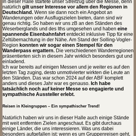
In dieser Halle startete unser Streifzug über die Messe, denn
natürlich
gilt unser Interesse vor allem den Regionen in
Deutschland.
Wenn sie dann noch ein Angebot an
Wanderungen oder Ausflugszielen bieten, dann sind wir
genau richtig. So haben wir uns zB an den Ständen des
Weserberglands und des Iths umgesehen und haben
eine
spannende Eisenbahnfahrt
entdeckt inklusive Tipp für eine
Zeltübernachtung in der Nähe. Am Stand der Solling-Vogler-
Region
konnten wir sogar einen Stempel für den
Wanderpass ergattern.
Die verschiedenen Wanderregionen
präsentierten sich in diesem Jahr wirklich besonders gut und
einladend.
Ich war bereits auf einigen Messen und je weiter es auf den
letzten Tag zuging, desto unmotivierter wirkten die Leute an
den Ständen. Das war schon 2024 auf der ABF komplett
anders und dieses Jahr war es genauso.
Ich habe
tatsächlich noch auf keiner Messe so engagierte und
sympathische Aussteller erlebt.
Reisen in Kleingruppen – Ein sympathischer Trend!
Natürlich haben wir uns in dieser Halle auch einige Stände
mit weit entfernten Zielen angeschaut. Es gibt durchaus
einige Länder, die uns interessieren. Was uns dabei
besonders aufgefallen ist: wenn es um Gruppenreisen geht,