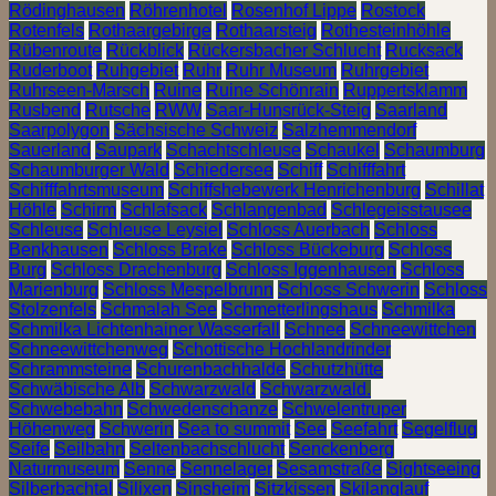
Rödinghausen
Röhrenhotel
Rosenhof Lippe
Rostock
Rotenfels
Rothaargebirge
Rothaarsteig
Rothesteinhöhle
Rübenroute
Rückblick
Rückersbacher Schlucht
Rucksack
Ruderboot
Ruhgebiet
Ruhr
Ruhr Museum
Ruhrgebiet
Ruhrseen-Marsch
Ruine
Ruine Schönrain
Ruppertsklamm
Rusbend
Rutsche
RWW
Saar-Hunsrück-Steig
Saarland
Saarpolygon
Sächsische Schweiz
Salzhemmendorf
Sauerland
Saupark
Schachtschleuse
Schaukel
Schaumburg
Schaumburger Wald
Schiedersee
Schiff
Schifffahrt
Schifffahrtsmuseum
Schiffshebewerk Henrichenburg
Schillat
Höhle
Schirm
Schlafsack
Schlangenbad
Schlegeisstausee
Schleuse
Schleuse Leysiel
Schloss Auerbach
Schloss
Benkhausen
Schloss Brake
Schloss Bückeburg
Schloss
Burg
Schloss Drachenburg
Schloss Iggenhausen
Schloss
Marienburg
Schloss Mespelbrunn
Schloss Schwerin
Schloss
Stolzenfels
Schmalah See
Schmetterlingshaus
Schmilka
Schmilka Lichtenhainer Wasserfall
Schnee
Schneewittchen
Schneewittchenweg
Schottische Hochlandrinder
Schrammsteine
Schurenbachhalde
Schutzhütte
Schwäbische Alb
Schwarzwald
Schwarzwald.
Schwebebahn
Schwedenschanze
Schwelentruper
Höhenweg
Schwerin
Sea to summit
See
Seefahrt
Segelflug
Seife
Seilbahn
Seltenbachschlucht
Senckenberg
Naturmuseum
Senne
Sennelager
Sesamstraße
Sightseeing
Silberbachtal
Silixen
Sinsheim
Sitzkissen
Skilanglauf