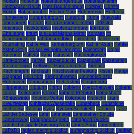
Holland
Höllental
Höllentalangerhütte
Höllentalklamm
Holzhauser Bruch
Horn-Bad Meinberg
Hörspiel
Hörstel
Höxter
Hubschrauber
Hücker Moor
Hühnermoor
Hüllhorst
Hungerberg
Hungerbergturm
Hunsrück
Hunte
Hutewald
Ibbenbüren
Idaturm
Indian Summer Herford
Indzstrie
Innsbruck
Insektenbiss
Inselspaziergang
Iron Lake
Challenge
Irrtum
Isis- und Magna Mater
Isomatte
Ith
Jahresrückblick
Jahrtausendblick
Jakosberg
Jankersee
Journaling
Kahle Wart
Kahlenbergturm
Kahler Asten
Kahler
Asten-Steig
Kaiser-Wilhelm-Denkmal
Kaiserberg
Kajak
Kalender
Kalletal
Kanu
Karussell
Käsbergkanzel
Katakomben
Katzen
Katzenbuckel
Katzencafé
Katzensteig
Katzentempel
Kettwiger Panoramasteig
Kiedrich
Kirchlengern
Kirchsahr
Kirschweiler Festung
Kissen
Klappi
Klapprad
klein tibet
Kleinenbremen
Kleiner Mainzer
Höhenweg
Kleinostheim
Klettersteig
Klingenberg
Klippenturm
Klütturm
Knirps
Koblenz
Koepchenwerk
Kokerei
Hansa
Kollenberg
komoot
komoot Premium
Königshütte
Königswinter
Kosmos Verlag
Köterberg
Kraniche
krank
Kreuzfelsen
Kuhflucht Wasserfälle
Künsebeck
Künstliche
Intelligenz
Kurztrip
Kyritz
Kyritzer Seenkette
Laeunau
Lage
Lahder Badesee
Lahn
Lahnstein
Lahnsteiner Spitzje
Lämmerweg
Landgoed Egheria
Landgoed Twickel
Landschaftspark Duisburg Nord
Lange Anna
Langenberg
LaPaDu
laufen macht glücklich
laufenmachtglücklich
Lauffen