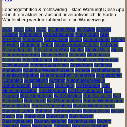
Lebensgefährlich & rechtswidrig – klare Warnung! Diese App
ist in ihrem aktuellen Zustand unverantwortlich. In Baden-
Württemberg werden zahlreiche reine Wanderwege…
2022
2023
2024
2025
3-Türme-Weg
9€-Ticket
A*DAM
Lookout
Aabachsee
Aabachstausee
Aberglaube
ABF
ABF2024
Achensee
Achtsamkeit
Action
Adener Höhe
Advent
Ägypten
Ahornweg
Ahrtal
Akztivzentrum Zillertal
Alchemie
Alexanderplatz
Alleskönner Wald
Alpaka
Alpaka Walk
Alpen
Alpenüberquerung
Alsumer Berg
Altenahr
Altenbeken
Altenbrak
Alter Elbtunnel
Alternativer Wolf- und Bärenpark
Schwarzwald
Ammergauer Alpen
Amsterdam
Anfänger
Annaturm
Aquarius Wassermuseum
Asbeke
Aschaffenburg
Auenland Alpakas
Auenlandschaft Hohenrode
Augustdorfer
Dünenfeld
Ausstellung
Automat
Automuseum Melle
Babenhausen
Bad Essen
Bad Iburg
Bad Münder
Bad
Münster am Stein
Bad Nenndorf
Bad Oeynhausen
Bad
Pyrmont
Bad Rippoldsau
Bad Salzufeln
Bad Salzuflen
Bad
Schandau
Bad Urach
Bad Wünnenberg
Baden Württemberg
Baden-Baden
Baden-Württemberg
Baden-Württemberg.
Badesee Lahde
Bahnhof
Bahnwandern
Baldeneysee
Balker
Busch
Bär
Bärenkopf
Bärenstein
Barkhausen
Barsinghausen
Baumwipfelpfad
Bavenhausen
Bayern
Beautail
Bega
Bensheim
Bergbau
Bergbau Museum