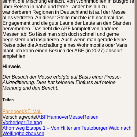
stimmt die Mischung einfach. Von Wohnmobilen in Busgröße
über Reisen in nahe und ferne Länder bis hin zu
wanderbaren Regionen in Deutschland ist auf der Messe
alles vertreten. An dieser Stelle möchte ich nochmal das
Engagement und die gute Laune der Leute an den Ständen
hervorheben. Das hebt die ABF komplett von anderen
Messen ab! So lässt man sich doch schnell und gerne
begeistern und inspirieren. Auch wenn man gerade keine
Reise oder die Anschaffung eines Wohnmobils oder Vans
plant, ich kann einen Besuch der ABF (in 2027) absolut
empfehlen!
Hinweis
Der Besuch der Messe erfolgte auf Basis einer Presse-
Akkreditierung. Dies hat keinerlei Einfluss auf meine
Meinung und den Bericht.
Teilen
Facebook
X
E-Mail
Verschlagwortet
ABF
Hannover
Messe
Reisen
Beitragsnavigation
Vorheriger
Vorheriger Beitrag
Beitrag:
Ahornweg Etappe 1 – Von Hilter am Teutoburger Wald nach
Wellingholzhausen