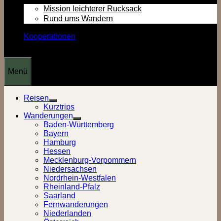
Mission leichterer Rucksack
Rund ums Wandern
Kooperationen
Menü
Reisen
Show
Kurztrips
sub
Wanderungen
menu
Show
Baden-Württemberg
sub
Bayern
menu
Hamburg
Hessen
Mecklenburg-Vorpommern
Niedersachsen
Nordrhein-Westfalen
Rheinland-Pfalz
Saarland
Fernwanderungen
Niederlanden