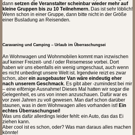
dann
setzen die Veranstalter scheinbar wieder mehr auf
kleine Gruppen bis zu 10 Teilnehmern.
Das ist sehr löblich!
Wenn schon in einer Gruppe, dann bitte nicht in der Größe
einer Busladung an Reisenden.
Caravaning und Camping – Urlaub im Überraschungsei
An Wohnwagen und Wohnmobilen kommt man inzwischen
auf keiner Freizeit- und / oder Reisemesse vorbei. Dort
haben wir uns ebenfalls ein wenig umgeschaut, auch wenn
es nicht unbedingt unsere Welt ist. Irgendwie reizt es zwar
schon, aber
ein ausgebauter Van wäre eindeutig eher
nach unserem Geschmack
. Es gibt aber -zumindest bei mir
– eine eiförnige Ausnahme! Dieses Mal hatten wir sogar die
Gelegenheit, es uns von innen anzuschauen. Dafür war es
vor zwei Jahren zu voll gewesen. Man darf schon darüber
staunen, was in dem Wohnwagen alles vorhanden ist!
Ein
echtes Überraschungsei!
Was uns dafür allerdings leider fehlt: ein Auto, das das Ei
ziehen kann.
Aber cool ist es schon, oder? Was man daraus alles machen
könnte!