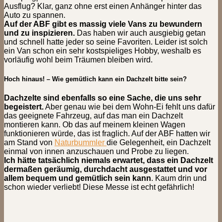
Ausflug? Klar, ganz ohne erst einen Anhänger hinter das
Auto zu spannen.
Auf der ABF gibt es massig viele Vans zu bewundern
und zu inspizieren.
Das haben wir auch ausgiebig getan
und schnell hatte jeder so seine Favoriten. Leider ist solch
ein Van schon ein sehr kostspieliges Hobby, weshalb es
vorläufig wohl beim Träumen bleiben wird.
Hoch hinaus! – Wie gemütlich kann ein Dachzelt bitte sein?
Dachzelte sind ebenfalls so eine Sache, die uns sehr
begeistert.
Aber genau wie bei dem Wohn-Ei fehlt uns dafür
das geeignete Fahrzeug, auf das man ein Dachzelt
montieren kann. Ob das auf meinem kleinen Wagen
funktionieren würde, das ist fraglich. Auf der ABF hatten wir
am Stand von
Naturbummler
die Gelegenheit, ein Dachzelt
einmal von innen anzuschauen und Probe zu liegen.
Ich hätte tatsächlich niemals erwartet, dass ein Dachzelt
dermaßen geräumig, durchdacht ausgestattet und vor
allem bequem und gemütlich sein kann
. Kaum drin und
schon wieder verliebt! Diese Messe ist echt gefährlich!