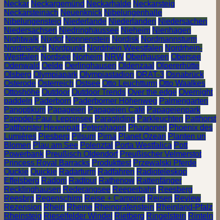
Neckar
Neckargemünd
Neckarhalde
Neckarsteig
Neckarsteinach
Neuenknick
Nibelungenhalle
Nibelungensteig
Niederlande
Niederlanden
Niedersachen
Niedersachsen
Niedringhaussee
Nieheim
Nienhagen
Nightwalk
Nixdof
Nonnenstein
Nordisk
Nordmannsturm
Nordmarsch
Nordpunkt
Nordrhein Weestfalen
Nordrhein-
Westfalen
Nordsee
Norheim
NRW
Oberhausen
Obersee
Odenwald
Oelde
Oerlinghausen
Oldenzaal
Olpererhütte
Olsberg
Olympiapark
Olympiastadion
ORAT-3
Osnabrück
Osterode
Österreich
Ostsee
Otto Leuchtturm
Otto Waalkes
Ottoshöhe
Outdoor
Outdoor Trends
Over the edge
Overnight
paddeln
Paderborn
Paderborner Höhenweg
Palmengarten
Panoptikum
Papageien
Papageien Café
Papageienpark
Pappdel-Paul. Leppinsee
Paragliding
Parkleuchten
Patthorst
Patthorster Hexenpatt
Petershagen
Pharaonen
Phoenix des
Lumières
Piesberg
Pilsum
Pirna
Planet Ozean
Planten un
Blomen
Plau am See
Polenztal
Porta Westfalica
Pott
Powerbank
Preußisch Oldendorf
Preußischer Velmerstot
Princess Royal Barracks
Produkttest
Przewalski Pferde
Quckie
Quickie
Radarturm
Radfahren
Radioteleskop
Effelsberg
Radom
Radtour
Rathenow
Rattenfänger
Recklinghausen
Rederangsee
Reeperbahn
Reesberg
Reesbrg
Regenschirm
Reise + Camping
Reisen
Review
Rezension
Rhein
Rheine
Rheingrafenstein
Rheinland-Pfalz
Rheinsteig
Rieselfelder Windel
Rietberg
Ringelstein
Rinteln