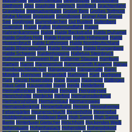
Wasserfälle
Gespensterwald
Gewinnspiel
Ghostbusters
Giethoorn
Glas
Glashütte
Gohrisch
Goldbeck
Grachtenfahrt
Gravelbike
greenadventures
Großer Berg
Großes Torfmoor
Grube Messel
Grugapark
Grundlosen
Grüner Altar
Grüner
See
Güglingen
Gummibärchen
Gut Bustedt
Gutenberg
Gütersloh
Haard
Hafen
Hafenrundfahrt
Hagen
Hahnenkammsee
Halde
Halde Beckstraße
Halde Duhamel
Halde Großes Holz
Halde Haniel
Halde Hoheward
Halde
Hoppenbruch
Halde Lothringen
Halde Norddeutschland
Halde Rheinpreußen
Halde Rhenelbe
Halde Rungenberg
Halde Schwerin
Haldenhopping
Halleluja Steinbruch
Halloween
Halloween Run
Halterner Stausee
Hamburg
Hameln
Hamm
Hammerslust
Hammersmith Kaserne
Hanau
Handwaschblättchen
Hängebrücke
Hängematte
Hann.
Münden
Hannover
Hansestadt
Harlingen
Harrl
Hartigsee
Harz
Harzer Hexenstieg
Hase
Hasen
Hasenpatt
Hattingen
Haus Geist
Hausgeister
Havel
Heide
Heidelberg
Heimatflimmern
Helgoland
Hengelo
Hengsteysee
Henrichshütte
Herdecke
Herford
Hermannsdenkmal
Hermannshöhen
Hermannslauf
Hermannsweg
Hermansdenkmal
Hespertalbahn
Hessen
Hessigheimer
Felsengärten
Heunenschlucht
Hexenhöhle
Hexenpfad
Hidddenhausen
Hiddeser Bent
High Swing
High Swing
Berlin
Hintertuxer Gletscher
Hirschhorn
Hockendes Weib
hohenaualm
Hohenhaslach
Hohenstein
Hoherodskopf