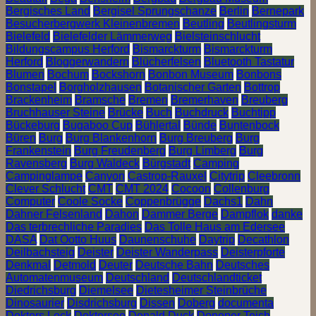
Bergisches Land
Bergisel Sprungschanze
Berlin
Bernepark
Besucherbergwerk Kleinenbremen
Beutling
Beutlingsturm
Bielefeld
Bielefelder Lämmerweg
Bielsteinschlucht
Bildungscampus Herford
Bismarckturm
Bismarckturm
Herford
Bloggerwandern
Blücherfelsen
Bluetooth Tastatur
Blumen
Bochum
Bockshorn
Bonbon Museum
Bonbons
Bonstapel
Borgholzhausen
Botanischer Garten
Bottrop
Brackenheim
Bramsche
Bremen
Bremerhaven
Breuberg
Bruchhauser Steine
Brücke
Buch
Buchdruck
Buchtipp
Bückeburg
Bugaboo Cup
Bühlertal
Bünde
Buntenbock
Büren
Burg
Burg Blankenhorn
Burg Breuberg
Burg
Frankenstein
Burg Freudenberg
Burg Limberg
Burg
Ravensberg
Burg Waldeck
Bürgstadt
Camping
Campinglampe
Canyon
Castrop-Rauxel
Citytrip
Cleebronn
Clever Schlucht
CMT
CMT 2024
Cocoon
Collenburg
Computer
Coole Socke
Coppenbrügge
Dachs1
Dahn
Dahner Felsenland
Dahon
Dammer Berge
Dampflok
danke
Das terbrechliche Paradies
Das Tolle Haus am Edersee
DASA
Dat Ootto Huus
Daunenschuhe
Daytrip
Decathlon
Deilbachsteig
Deister
Deister Wanderpass
Deisterpforte
Denkmal
Detmold
Deuter
Deutsche Bahn
Deutsches
Automatenmuseum
Deutschland
Deutschlandticket
Diedrichsburg
Diemelsee
Dietesheimer Steinbrüche
Dinosaurier
Disdrichsburg
Dissen
Doberg
documenta
Doktors Lock
Doktorsee
Donald Duck
Donoper Teich