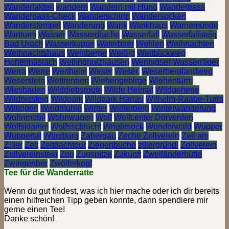
Wanderfakten
wandern
Wandern mit Hund
Wanderpass
Wanderpass-Check
Wanderschirm
Wandersocken
Wanderstempel
Wanderung
Wank
Wankhaus
Warnemünde
Wartturm
Wasser
Wasserdrache
Wasserfall
Wasserfallsteig
Bad Urach
Wasserkuppe
Waterboer
Wehlen
Weihnachten
Weihnachtshaus
Weinberge
Weißig
Weitblickweg
Hohenhaslach
Wellingholzhausen
Wennigser Wasserräder
Werra
Werre
Wertheim
Weser
Weser.
Weserberglandweg
Weserstein
Wettrennen
Wiehengebirge
Wiehenturm
Wiesbaden
Wilddiebsroute
Wilde Heimat
Wildgehege
Wildnissteig
Wildpark
Wildpark Hanau
Wilhelm-Raabe-Turm
Willingen
Windmühle
Winter
Winterberg
Winterwanderung
Wohnmobil
Wohnwagen
Wolf
Wolfcenter Dörverden
Wolfsklamm
Wolfsschlucht
Wrightsock
Wunderwald
Wupper
Wuppertal
Würzburg
Zabergäu
Zeche Zollverein
Zell am
Ziller
Zelt
Zeltdachtour
Ziegenbuche
zillergründl
Zollverein
Zollvereinsteig
Zoo
Zugspitze
Zukunft
Zweiländerhütte
Zwingenber
Zwölferkopf
Tee für die Wanderratte
Wenn du gut findest, was ich hier mache oder ich dir bereits
einen hilfreichen Tipp geben konnte, dann spendiere mir
gerne einen Tee!
Danke schön!