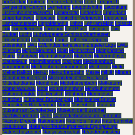
am Neckar
Lautertal
Lecker Pfädchen
Leine
Lengerich
Lengericher Canyon
Lenneberg
Leopoldshöhe
Leuchtturm
Lichtenhainer Waserfall
Lichterkette
Lindenfels
Lipperland
Lipperlandweg
Lippesee
Lippischer Velmerstot
Lippisches
Landesmuseum
Lippoldshöhle
Löhne
Lohr am Main
Loisach
Lok
Lonnekermeer
Lönsturm
Lost Place
Lostplace
Low
Budget
Luchs
Ludwiggalerie Schloss Oberhausen
Ludwigsturm
Luftpumpe
Lügde
Luhdener Klippen
Luisenturm
LWL
LWL Industriemuseum Ziegelei Lage
LWL-
Museum
Magic Mountain
Main
Mainaschaff
Mainparksee
Mainz
Malerweg
Mammutmarsch
Märchen
Marienmünster
Mausoleum
Maximilianpark
Maxipark
Meckelenburg-
Vorpommern
Mecklenburg-Vorpommern
Melibokus
Melle
Meller Balkon
Merkur
Merkurbergbahn
Messe
militär
Minden
Miniatur Wunderland
Mission leichterer Rucksack
Mittellandkanal
Modellbau
Modelleisenbahn
Moltketurm
Monte Wauwau
Moor
Mordkuhlenberg
Mordkuhlenturm
Mottbruchhalde
Mückenstich
Mühlheim
Mummelsee
München
Müngsten Brückenpark
Müngstener Brücke
Müngstener Brückenpark
Müritz
Musenberg
Museum
Museum am Schölerberg
Museum der Illusionen
Nachtwanderung
Nahe
Nahverkehrsmuseum Dortmund
Nasses Dreieck
Nationalpark
Natur Eis Palast
Naturbummler
Naturkunde
Naturpark Teutoburger Wald Eggegebirge
Naturschutzgebiet
Nautwissenschaft
Neanderlandsteig