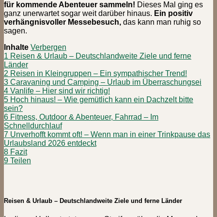
für kommende Abenteuer sammeln!
Dieses Mal ging es
ganz unerwartet sogar weit darüber hinaus.
Ein positiv
verhängnisvoller Messebesuch,
das kann man ruhig so
sagen.
Inhalte
Verbergen
1
Reisen & Urlaub – Deutschlandweite Ziele und ferne
Länder
2
Reisen in Kleingruppen – Ein sympathischer Trend!
3
Caravaning und Camping – Urlaub im Überraschungsei
4
Vanlife – Hier sind wir richtig!
5
Hoch hinaus! – Wie gemütlich kann ein Dachzelt bitte
sein?
6
Fitness, Outdoor & Abenteuer, Fahrrad – Im
Schnelldurchlauf
7
Unverhofft kommt oft! – Wenn man in einer Trinkpause das
Urlaubsland 2026 entdeckt
8
Fazit
9
Teilen
Reisen & Urlaub – Deutschlandweite Ziele und ferne Länder