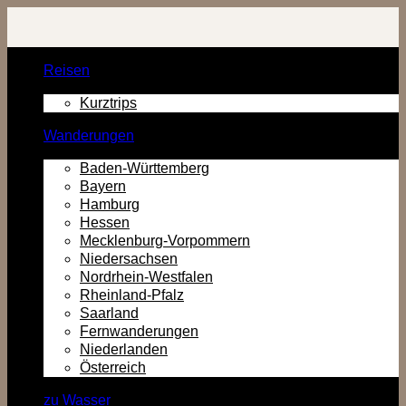
Zurück
zum
Inhalt
Reisen
Kurztrips
Wanderungen
Baden-Württemberg
Bayern
Hamburg
Hessen
Mecklenburg-Vorpommern
Niedersachsen
Nordrhein-Westfalen
Rheinland-Pfalz
Saarland
Fernwanderungen
Niederlanden
Österreich
zu Wasser