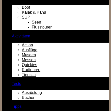
Boot
Kajak & Kanu
SUP
Seen
Flusstouren
Aktivitäten
Action
Ausflüge
Museen
Messen
Quickies
Radtouren
Tierisch
Tests
Ausrüstung
Bücher
Tipps