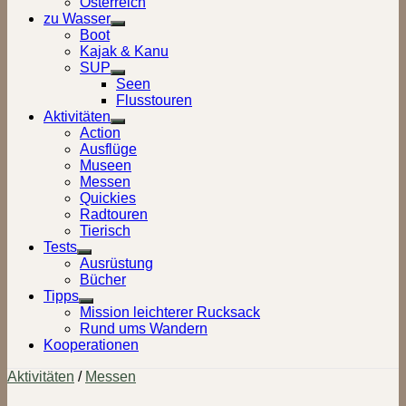
Österreich
zu Wasser
Show
Boot
sub
Kajak & Kanu
menu
SUP
Show
Seen
sub
Flusstouren
menu
Aktivitäten
Show
Action
sub
Ausflüge
menu
Museen
Messen
Quickies
Radtouren
Tierisch
Tests
Show
Ausrüstung
sub
Bücher
menu
Tipps
Show
Mission leichterer Rucksack
sub
Rund ums Wandern
menu
Kooperationen
Aktivitäten
/
Messen