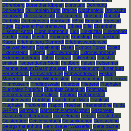
Dörenberg
Dörenther Klippen
Dortmund
Dortmung
Dörverden
Dr. Hönlein Turm
Drache
Drachenfeld
Dreibäche
Rundweg
Dreikaiserstuhl
Duckomenta
Duisburg
Dunetal
Durbeke
Durbekesteig
Eberbach
eBike
Edersee
Egestorf
Egge
Eggetaler Panoramaweg
Eibsee
Eifel
Eisenbahn
Eiserner Anton
Elbphilharmonie
Elde
Elektrizität
Elektroboot
Emden
Enger
Ensdorf
Eppingen
Erbeskopf
Erlebnisberg
Kappe
Erlebnisberg Sternrodt
Erlebniswanderweg
Eselwanderung
Espelkamp
Essen
Exmoor Ponys
Exped
Externsteine
Extertal
Extremwandern
Extremwanderng
Extremwanderung
Fähre
Fahrrad
Falkenburg
Faust Jr.
emittelt
Feggendorfer Stolln
Feldberg
Felsen
Felsenmer
Fernmeldeturm Barsinghausen
Fernmeldeturm Hünenburg
Fernsehturm
Fernwanderung
Fernwanderweg
Festung
Marienbrg
Festung Wilhelmstein
Feuerwachturm
Fichtensee
Filmmuseum
Findlingswald
Fjoertoer
Fliegerei
Flughafen
Flughafen Frankfurt
Flugplatz Gütersloh
Forsthaus
Blumenhagen
Fotografiska
Fototour
Frankenstein
Frankenwarte
Frankfurt
Frankfurt am Main
Frankfurt
Flughafen
Frankreich
Fraport
Freeden
Friedenshöhe
Fulda
G4Free
Gamburg
Garmisch-Partenkirchen
Gasometer
Gasometer Oberhausen
Gauselmann
Geister
Geisterholz
Geisterjäger
Geisterschlucht
Gelsenkirchen
Geocaching
Georgsmarienhütte
Geroldsauer Wasserfall
Gertelbacher