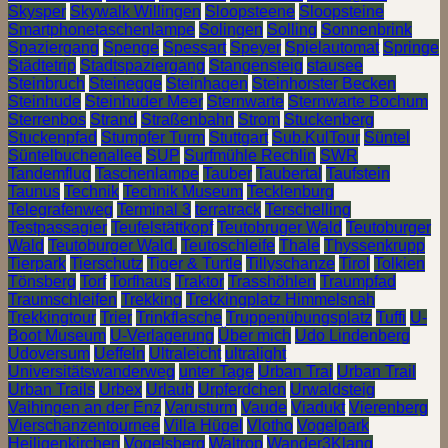
Skysper
Skywalk Willingen
Sloopsteene
Sloopsteine
Smartphonetaschenlampe
Solingen
Solling
Sonnenbrink
Spaziergang
Spenge
Spessart
Speyer
Spielautomat
Springe
Städtetrip
Stadtspaziergang
Stangensteig
stausee
Steinbruch
Steinegge
Steinhagen
Steinhorster Becken
Steinhude
Steinhuder Meer
Sternwarte
Sternwarte Bochum
Sterrenbos
Strand
Straßenbahn
Strom
Stuckenberg
Stuckenpfad
Stumpfer Turm
Stuttgart
Sub.KulTour
Süntel
Süntelbuchenallee
SUP
Surfmühle Rechlin
SWR
Tandemflug
Taschenlampe
Tauber
Taubertal
Taufstein
Taunus
Technik
Technik Museum
Tecklenburg
Telegrafenweg
Terminal 3
terratrack
Terschelling
Testpassagier
Teufelstättkopf
Teutobruger Wald
Teutoburger
Wald
Teutoburger Wald.
Teutoschleife
Thale
Thyssenkrupp
Tierpark
Tierschutz
Tiger & Turtle
Tillyschanze
Tirol
Tolkien
Tönsberg
Torf
Torfhaus
Traktor
Trasshöhlen
Traumpfad
Traumschleifen
Trekking
Trekkingplatz Himmelsnah
Trekkingtour
Trier
Trinkflasche
Truppenübungsplatz
Tuffi
U-
Boot Museum
U-Verlagerung
Über mich
Udo Lindenberg
Udoversum
Ueffeln
Ultraleicht
ultralight
Universitätswanderweg
unter Tage
Urban Trai
Urban Trail
Urban Trails
Urbex
Urlaub
Urpferdchen
Urwaldsteig
Vaihingen an der Enz
Varusturm
Vaude
Viadukt
Vierenberg
Vierschanzentournee
Villa Hügel
Vlotho
Vogelpark
Heiligenkirchen
Vogelsberg
Waltrop
Wander3Klang