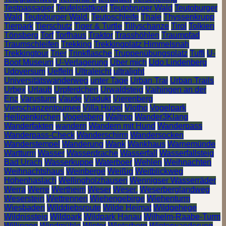
Testpassagier
Teufelstättkopf
Teutobruger Wald
Teutoburger
Wald
Teutoburger Wald.
Teutoschleife
Thale
Thyssenkrupp
Tierpark
Tierschutz
Tiger & Turtle
Tillyschanze
Tirol
Tolkien
Tönsberg
Torf
Torfhaus
Traktor
Trasshöhlen
Traumpfad
Traumschleifen
Trekking
Trekkingplatz Himmelsnah
Trekkingtour
Trier
Trinkflasche
Truppenübungsplatz
Tuffi
U-
Boot Museum
U-Verlagerung
Über mich
Udo Lindenberg
Udoversum
Ueffeln
Ultraleicht
ultralight
Universitätswanderweg
unter Tage
Urban Trai
Urban Trails
Urbex
Urlaub
Urpferdchen
Urwaldsteig
Vaihingen an der
Enz
Varusturm
Vaude
Viadukt
Vierenberg
Vierschanzentournee
Villa Hügel
Vlotho
Vogelpark
Heiligenkirchen
Vogelsberg
Waltrop
Wander3Klang
Wanderfakten
wandern
Wandern mit Hund
Wanderpass
Wanderpass-Check
Wanderschirm
Wandersocken
Wanderstempel
Wanderung
Wank
Wankhaus
Warnemünde
Wartturm
Wasser
Wasserdrache
Wasserfall
Wasserfallsteig
Bad Urach
Wasserkuppe
Waterboer
Wehlen
Weihnachten
Weihnachtshaus
Weinberge
Weißig
Weitblickweg
Hohenhaslach
Wellingholzhausen
Wennigser Wasserräder
Werra
Werre
Wertheim
Weser
Weser.
Weserberglandweg
Weserstein
Wettrennen
Wiehengebirge
Wiehenturm
Wiesbaden
Wilddiebsroute
Wilde Heimat
Wildgehege
Wildnissteig
Wildpark
Wildpark Hanau
Wilhelm-Raabe-Turm
Willingen
Windmühle
Winter
Winterberg
Winterwanderung