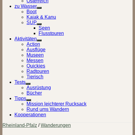
Österreich
zu Wasser
Show
Boot
sub
Kajak & Kanu
menu
SUP
Show
Seen
sub
Flusstouren
menu
Aktivitäten
Show
Action
sub
Ausflüge
menu
Museen
Messen
Quickies
Radtouren
Tierisch
Tests
Show
Ausrüstung
sub
Bücher
menu
Tipps
Show
Mission leichterer Rucksack
sub
Rund ums Wandern
menu
Kooperationen
Rheinland-Pfalz
/
Wanderungen