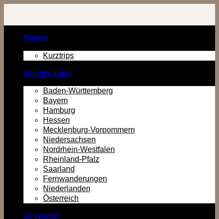
Zurück
zum
Inhalt
Reisen
Kurztrips
Wanderungen
Baden-Württemberg
Bayern
Hamburg
Hessen
Mecklenburg-Vorpommern
Niedersachsen
Nordrhein-Westfalen
Rheinland-Pfalz
Saarland
Fernwanderungen
Niederlanden
Österreich
zu Wasser