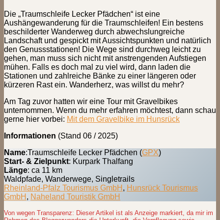
Die „Traumschleife Lecker Pfädchen“ ist eine
Aushängewanderung für die Traumschleifen! Ein bestens
beschilderter Wanderweg durch abwechslungreiche
Landschaft und gespickt mit Aussichtspunkten und natürlich
den Genussstationen! Die Wege sind durchweg leicht zu
gehen, man muss sich nicht mit anstrengenden Aufstiegen
mühen. Falls es doch mal zu viel wird, dann laden die
Stationen und zahlreiche Bänke zu einer längeren oder
kürzeren Rast ein. Wanderherz, was willst du mehr?
Am Tag zuvor hatten wir eine Tour mit Gravelbikes
unternommen. Wenn du mehr erfahren möchtest, dann schau
gerne hier vorbei:
Mit dem Gravelbike im Hunsrück
Informationen
(Stand 06 / 2025)
Name
:Traumschleife Lecker Pfädchen (
GPX
)
Start- & Zielpunkt
: Kurpark Thalfang
Länge
: ca 11 km
Waldpfade, Wanderwege, Singletrails
Rheinland-Pfalz Tourismus GmbH
,
Hunsrück Tourismus
GmbH
,
Naheland Touristik GmbH
Von wegen Transparenz: Dieser Artikel ist als Anzeige markiert, da mir im