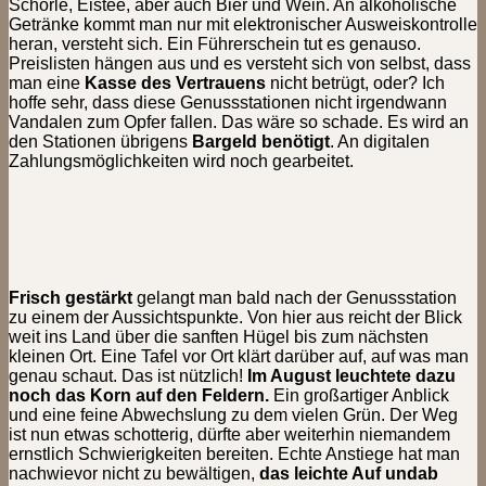
Schorle, Eistee, aber auch Bier und Wein. An alkoholische
Getränke kommt man nur mit elektronischer Ausweiskontrolle
heran, versteht sich. Ein Führerschein tut es genauso.
Preislisten hängen aus und es versteht sich von selbst, dass
man eine
Kasse des Vertrauens
nicht betrügt, oder? Ich
hoffe sehr, dass diese Genussstationen nicht irgendwann
Vandalen zum Opfer fallen. Das wäre so schade. Es wird an
den Stationen übrigens
Bargeld benötigt
. An digitalen
Zahlungsmöglichkeiten wird noch gearbeitet.
Frisch gestärkt
gelangt man bald nach der Genussstation
zu einem der Aussichtspunkte. Von hier aus reicht der Blick
weit ins Land über die sanften Hügel bis zum nächsten
kleinen Ort. Eine Tafel vor Ort klärt darüber auf, auf was man
genau schaut. Das ist nützlich!
Im August leuchtete dazu
noch das Korn auf den Feldern.
Ein großartiger Anblick
und eine feine Abwechslung zu dem vielen Grün. Der Weg
ist nun etwas schotterig, dürfte aber weiterhin niemandem
ernstlich Schwierigkeiten bereiten. Echte Anstiege hat man
nachwievor nicht zu bewältigen,
das leichte Auf undab