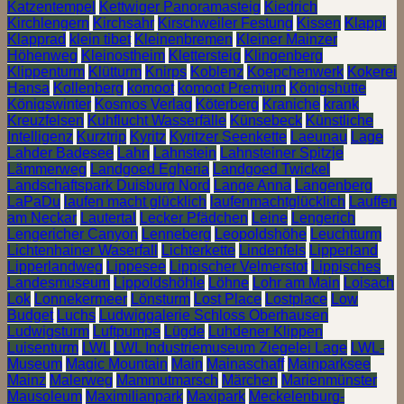
Katzentempel
Kettwiger Panoramasteig
Kiedrich
Kirchlengern
Kirchsahr
Kirschweiler Festung
Kissen
Klappi
Klapprad
klein tibet
Kleinenbremen
Kleiner Mainzer
Höhenweg
Kleinostheim
Klettersteig
Klingenberg
Klippenturm
Klütturm
Knirps
Koblenz
Koepchenwerk
Kokerei
Hansa
Kollenberg
komoot
komoot Premium
Königshütte
Königswinter
Kosmos Verlag
Köterberg
Kraniche
krank
Kreuzfelsen
Kuhflucht Wasserfälle
Künsebeck
Künstliche
Intelligenz
Kurztrip
Kyritz
Kyritzer Seenkette
Laeunau
Lage
Lahder Badesee
Lahn
Lahnstein
Lahnsteiner Spitzje
Lämmerweg
Landgoed Egheria
Landgoed Twickel
Landschaftspark Duisburg Nord
Lange Anna
Langenberg
LaPaDu
laufen macht glücklich
laufenmachtglücklich
Lauffen
am Neckar
Lautertal
Lecker Pfädchen
Leine
Lengerich
Lengericher Canyon
Lenneberg
Leopoldshöhe
Leuchtturm
Lichtenhainer Waserfall
Lichterkette
Lindenfels
Lipperland
Lipperlandweg
Lippesee
Lippischer Velmerstot
Lippisches
Landesmuseum
Lippoldshöhle
Löhne
Lohr am Main
Loisach
Lok
Lonnekermeer
Lönsturm
Lost Place
Lostplace
Low
Budget
Luchs
Ludwiggalerie Schloss Oberhausen
Ludwigsturm
Luftpumpe
Lügde
Luhdener Klippen
Luisenturm
LWL
LWL Industriemuseum Ziegelei Lage
LWL-
Museum
Magic Mountain
Main
Mainaschaff
Mainparksee
Mainz
Malerweg
Mammutmarsch
Märchen
Marienmünster
Mausoleum
Maximilianpark
Maxipark
Meckelenburg-