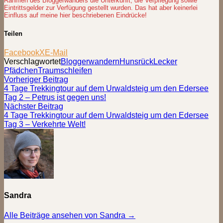
Rahmen des Bloggerwanders die Unterkunft, die Verpflegung sowie
Eintrittsgelder zur Verfügung gestellt wurden. Das hat aber keinerlei
Einfluss auf meine hier beschriebenen Eindrücke!
Teilen
Facebook
X
E-Mail
Verschlagwortet
Bloggerwandern
Hunsrück
Lecker
Pfädchen
Traumschleifen
Beitragsnavigation
Vorheriger
Vorheriger Beitrag
Beitrag:
4 Tage Trekkingtour auf dem Urwaldsteig um den Edersee
Tag 2 – Petrus ist gegen uns!
Nächster
Nächster Beitrag
Beitrag:
4 Tage Trekkingtour auf dem Urwaldsteig um den Edersee
Tag 3 – Verkehrte Welt!
Sandra
Alle Beiträge ansehen von Sandra →