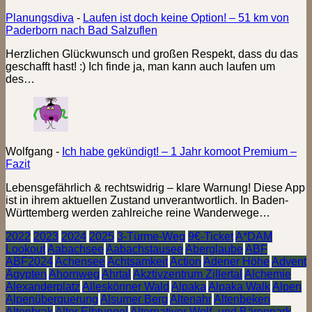
Planungsdiva
-
Laufen ist doch keine Option! – 51 km von
Paderborn nach Bad Salzuflen
Herzlichen Glückwunsch und großen Respekt, dass du das
geschafft hast! :) Ich finde ja, man kann auch laufen um
des…
Wolfgang
-
Ich habe gekündigt! – 1 Jahr komoot Premium –
Fazit
Lebensgefährlich & rechtswidrig – klare Warnung! Diese App
ist in ihrem aktuellen Zustand unverantwortlich. In Baden-
Württemberg werden zahlreiche reine Wanderwege…
2022
2023
2024
2025
3-Türme-Weg
9€-Ticket
A*DAM
Lookout
Aabachsee
Aabachstausee
Aberglaube
ABF
ABF2024
Achensee
Achtsamkeit
Action
Adener Höhe
Advent
Ägypten
Ahornweg
Ahrtal
Akztivzentrum Zillertal
Alchemie
Alexanderplatz
Alleskönner Wald
Alpaka
Alpaka Walk
Alpen
Alpenüberquerung
Alsumer Berg
Altenahr
Altenbeken
Altenbrak
Alter Elbtunnel
Alternativer Wolf- und Bärenpark