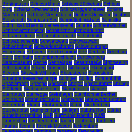
Benkhausen
Schloss Brake
Schloss Bückeburg
Schloss
Burg
Schloss Drachenburg
Schloss Iggenhausen
Schloss
Marienburg
Schloss Mespelbrunn
Schloss Schwerin
Schloss
Stolzenfels
Schmalah See
Schmetterlingshaus
Schmilka
Schmilka Lichtenhainer Wasserfall
Schnee
Schneewittchen
Schneewittchenweg
Schottische Hochlandrinder
Schrammsteine
Schurenbachhalde
Schutzhütte
Schwäbische Alb
Schwarzwald
Schwarzwald.
Schwebebahn
Schwedenschanze
Schwelentruper
Höhenweg
Schwerin
Sea to summit
See
Seefahrt
Segelflug
Seife
Seilbahn
Seltenbachschlucht
Senckenberg
Naturmuseum
Senne
Sennelager
Sesamstraße
Sightseeing
Silberbachtal
Silixen
Sinsheim
Sitzkissen
Skilanglauf
Skysper
Skywalk Willingen
Sloopsteene
Sloopsteine
Smartphonetaschenlampe
Solingen
Solling
Sonnenbrink
Spaziergang
Spenge
Spessart
Speyer
Spielautomat
Springe
Städtetrip
Stadtspaziergang
Stangensteig
stausee
Steinbruch
Steinegge
Steinhagen
Steinhorster Becken
Steinhude
Steinhuder Meer
Sternwarte
Sternwarte Bochum
Sterrenbos
Strand
Straßenbahn
Strom
Stuckenberg
Stuckenpfad
Stumpfer Turm
Stuttgart
Sub.KulTour
Süntel
Süntelbuchenallee
SUP
Surfmühle Rechlin
SWR
Tandemflug
Taschenlampe
Tauber
Taubertal
Taufstein
Taunus
Technik
Technik Museum
Tecklenburg
Telegrafenweg
Terminal 3
terratrack
Terschelling