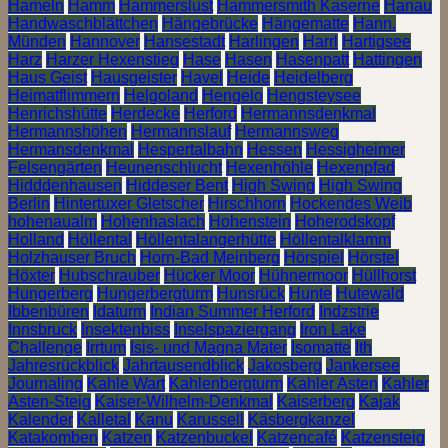
Hameln
Hamm
Hammerslust
Hammersmith Kaserne
Hanau
Handwaschblättchen
Hängebrücke
Hängematte
Hann.
Münden
Hannover
Hansestadt
Harlingen
Harrl
Hartigsee
Harz
Harzer Hexenstieg
Hase
Hasen
Hasenpatt
Hattingen
Haus Geist
Hausgeister
Havel
Heide
Heidelberg
Heimatflimmern
Helgoland
Hengelo
Hengsteysee
Henrichshütte
Herdecke
Herford
Hermannsdenkmal
Hermannshöhen
Hermannslauf
Hermannsweg
Hermansdenkmal
Hespertalbahn
Hessen
Hessigheimer
Felsengärten
Heunenschlucht
Hexenhöhle
Hexenpfad
Hidddenhausen
Hiddeser Bent
High Swing
High Swing
Berlin
Hintertuxer Gletscher
Hirschhorn
Hockendes Weib
hohenaualm
Hohenhaslach
Hohenstein
Hoherodskopf
Holland
Höllental
Höllentalangerhütte
Höllentalklamm
Holzhauser Bruch
Horn-Bad Meinberg
Hörspiel
Hörstel
Höxter
Hubschrauber
Hücker Moor
Hühnermoor
Hüllhorst
Hungerberg
Hungerbergturm
Hunsrück
Hunte
Hutewald
Ibbenbüren
Idaturm
Indian Summer Herford
Indzstrie
Innsbruck
Insektenbiss
Inselspaziergang
Iron Lake
Challenge
Irrtum
Isis- und Magna Mater
Isomatte
Ith
Jahresrückblick
Jahrtausendblick
Jakosberg
Jankersee
Journaling
Kahle Wart
Kahlenbergturm
Kahler Asten
Kahler
Asten-Steig
Kaiser-Wilhelm-Denkmal
Kaiserberg
Kajak
Kalender
Kalletal
Kanu
Karussell
Käsbergkanzel
Katakomben
Katzen
Katzenbuckel
Katzencafé
Katzensteig