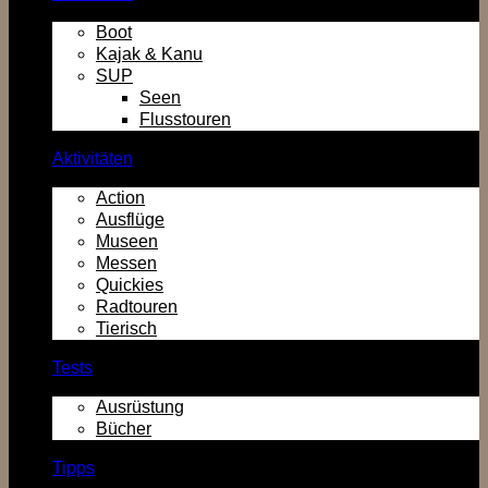
Boot
Kajak & Kanu
SUP
Seen
Flusstouren
Aktivitäten
Action
Ausflüge
Museen
Messen
Quickies
Radtouren
Tierisch
Tests
Ausrüstung
Bücher
Tipps