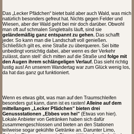
Das „Lecker Pfädchen“ bietet bald aber auch Wald, was mich
natürlich besonders gefreut hat. Nichts gegen Felder und
Wiesen, aber der Wald geht bei mir doch darüber. Obwohl
man oft auf schmalen Singletrails läuft, sind sie
geländemäßig ganz entspannt zu gehen.
Das schafft
jeder. So kann man die Landschaft voll genießen.
Schließlich gilt es, eine Straße zu überqueren. Sei bitte
unbedingt vorsichtig dabei, aber wenn es der Verkehr
zulässt, dann stell‘ dich mitten auf die Straße und
folge mit
den Augen ihrem schlängeligen Verlauf.
Das sieht richtig
lustig aus! An unserem Wandertag war zum Glück wenig los,
da hat das ganz gut funktioniert.
Wenn es etwas gibt, was man auf den Traumschleifen
besonders gut kann, dann ist es rasten!
Alleine auf dem
mittellangen „Lecker Pfädchen“ bieten drei
Genussstationen „Ebbes von hei“
(Etwas von hier).
Lokale Anbieter von Getränken haben sich dafür
zusammengeschlossen und bieten an den Stationen
teilweise sogar gekühlte Getränke an. Darunter Limo,