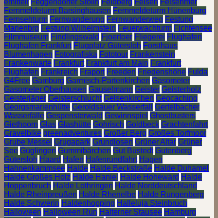
emittelt
Feggendorfer Stolln
Feldberg
Felsen
Felsenmer
Fernmeldeturm Barsinghausen
Fernmeldeturm Hünenburg
Fernsehturm
Fernwanderung
Fernwanderweg
Festung
Marienbrg
Festung Wilhelmstein
Feuerwachturm
Fichtensee
Filmmuseum
Findlingswald
Fjoertoer
Fliegerei
Flughafen
Flughafen Frankfurt
Flugplatz Gütersloh
Forsthaus
Blumenhagen
Fotografiska
Fototour
Frankenstein
Frankenwarte
Frankfurt
Frankfurt am Main
Frankfurt
Flughafen
Frankreich
Fraport
Freeden
Friedenshöhe
Fulda
G4Free
Gamburg
Garmisch-Partenkirchen
Gasometer
Gasometer Oberhausen
Gauselmann
Geister
Geisterholz
Geisterjäger
Geisterschlucht
Gelsenkirchen
Geocaching
Georgsmarienhütte
Geroldsauer Wasserfall
Gertelbacher
Wasserfälle
Gespensterwald
Gewinnspiel
Ghostbusters
Giethoorn
Glas
Glashütte
Gohrisch
Goldbeck
Grachtenfahrt
Gravelbike
greenadventures
Großer Berg
Großes Torfmoor
Grube Messel
Grugapark
Grundlosen
Grüner Altar
Grüner
See
Güglingen
Gummibärchen
Gut Bustedt
Gutenberg
Gütersloh
Haard
Hafen
Hafenrundfahrt
Hagen
Hahnenkammsee
Halde
Halde Beckstraße
Halde Duhamel
Halde Großes Holz
Halde Haniel
Halde Hoheward
Halde
Hoppenbruch
Halde Lothringen
Halde Norddeutschland
Halde Rheinpreußen
Halde Rhenelbe
Halde Rungenberg
Halde Schwerin
Haldenhopping
Halleluja Steinbruch
Halloween
Halloween Run
Halterner Stausee
Hamburg