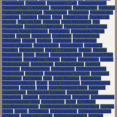
Panoptikum
Papageien
Papageien Café
Papageienpark
Pappdel-Paul. Leppinsee
Paragliding
Parkleuchten
Patthorst
Patthorster Hexenpatt
Petershagen
Pharaonen
Phoenix des
Lumières
Piesberg
Pilsum
Pirna
Planet Ozean
Planten un
Blomen
Plau am See
Polenztal
Porta Westfalica
Pott
Powerbank
Preußisch Oldendorf
Preußischer Velmerstot
Princess Royal Barracks
Produkttest
Przewalski Pferde
Quckie
Quickie
Radarturm
Radfahren
Radioteleskop
Effelsberg
Radom
Radtour
Rathenow
Rattenfänger
Recklinghausen
Rederangsee
Reeperbahn
Reesberg
Reesbrg
Regenschirm
Reise + Camping
Reisen
Review
Rezension
Rhein
Rheine
Rheingrafenstein
Rheinland-Pfalz
Rheinsteig
Rieselfelder Windel
Rietberg
Ringelstein
Rinteln
Rödinghausen
Röhrenhotel
Rosenhof Lippe
Rostock
Rotenfels
Rothaargebirge
Rothaarsteig
Rothesteinhöhle
Rübenroute
Rückblick
Rückersbacher Schlucht
Rucksack
Ruderboot
Ruhgebiet
Ruhr
Ruhr Museum
Ruhrgebiet
Ruhrseen-Marsch
Ruine
Ruine Schönrain
Ruppertsklamm
Rusbend
Rutsche
RWW
Saar-Hunsrück-Steig
Saarland
Saarpolygon
Sächsische Schweiz
Salzhemmendorf
Sauerland
Saupark
Schachtschleuse
Schaukel
Schaumburg
Schaumburger Wald
Schiedersee
Schiff
Schifffahrt
Schifffahrtsmuseum
Schiffshebewerk Henrichenburg
Schillat
Höhle
Schirm
Schlafsack
Schlangenbad
Schlegeisstausee
Schleuse
Schleuse Leysiel
Schloss Auerbach
Schloss