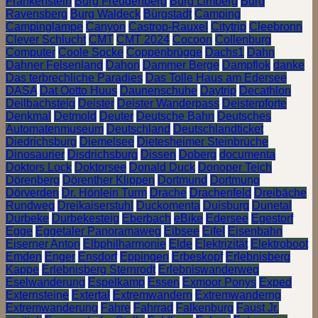
Frankenstein
Burg Freudenberg
Burg Limberg
Burg
Ravensberg
Burg Waldeck
Bürgstadt
Camping
Campinglampe
Canyon
Castrop-Rauxel
Citytrip
Cleebronn
Clever Schlucht
CMT
CMT 2024
Cocoon
Collenburg
Computer
Coole Socke
Coppenbrügge
Dachs1
Dahn
Dahner Felsenland
Dahon
Dammer Berge
Dampflok
danke
Das terbrechliche Paradies
Das Tolle Haus am Edersee
DASA
Dat Ootto Huus
Daunenschuhe
Daytrip
Decathlon
Deilbachsteig
Deister
Deister Wanderpass
Deisterpforte
Denkmal
Detmold
Deuter
Deutsche Bahn
Deutsches
Automatenmuseum
Deutschland
Deutschlandticket
Diedrichsburg
Diemelsee
Dietesheimer Steinbrüche
Dinosaurier
Disdrichsburg
Dissen
Doberg
documenta
Doktors Lock
Doktorsee
Donald Duck
Donoper Teich
Dörenberg
Dörenther Klippen
Dortmund
Dortmung
Dörverden
Dr. Hönlein Turm
Drache
Drachenfeld
Dreibäche
Rundweg
Dreikaiserstuhl
Duckomenta
Duisburg
Dunetal
Durbeke
Durbekesteig
Eberbach
eBike
Edersee
Egestorf
Egge
Eggetaler Panoramaweg
Eibsee
Eifel
Eisenbahn
Eiserner Anton
Elbphilharmonie
Elde
Elektrizität
Elektroboot
Emden
Enger
Ensdorf
Eppingen
Erbeskopf
Erlebnisberg
Kappe
Erlebnisberg Sternrodt
Erlebniswanderweg
Eselwanderung
Espelkamp
Essen
Exmoor Ponys
Exped
Externsteine
Extertal
Extremwandern
Extremwanderng
Extremwanderung
Fähre
Fahrrad
Falkenburg
Faust Jr.