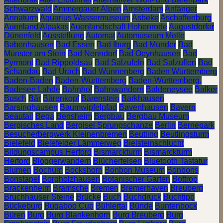
Schwarzwald
Ammergauer Alpen
Amsterdam
Anfänger
Annaturm
Aquarius Wassermuseum
Asbeke
Aschaffenburg
Auenland Alpakas
Auenlandschaft Hohenrode
Augustdorfer
Dünenfeld
Ausstellung
Automat
Automuseum Melle
Babenhausen
Bad Essen
Bad Iburg
Bad Münder
Bad
Münster am Stein
Bad Nenndorf
Bad Oeynhausen
Bad
Pyrmont
Bad Rippoldsau
Bad Salzufeln
Bad Salzuflen
Bad
Schandau
Bad Urach
Bad Wünnenberg
Baden Württemberg
Baden-Baden
Baden-Württemberg
Baden-Württemberg.
Badesee Lahde
Bahnhof
Bahnwandern
Baldeneysee
Balker
Busch
Bär
Bärenkopf
Bärenstein
Barkhausen
Barsinghausen
Baumwipfelpfad
Bavenhausen
Bayern
Beautail
Bega
Bensheim
Bergbau
Bergbau Museum
Bergisches Land
Bergisel Sprungschanze
Berlin
Bernepark
Besucherbergwerk Kleinenbremen
Beutling
Beutlingsturm
Bielefeld
Bielefelder Lämmerweg
Bielsteinschlucht
Bildungscampus Herford
Bismarckturm
Bismarckturm
Herford
Bloggerwandern
Blücherfelsen
Bluetooth Tastatur
Blumen
Bochum
Bockshorn
Bonbon Museum
Bonbons
Bonstapel
Borgholzhausen
Botanischer Garten
Bottrop
Brackenheim
Bramsche
Bremen
Bremerhaven
Breuberg
Bruchhauser Steine
Brücke
Buch
Buchdruck
Buchtipp
Bückeburg
Bugaboo Cup
Bühlertal
Bünde
Buntenbock
Büren
Burg
Burg Blankenhorn
Burg Breuberg
Burg