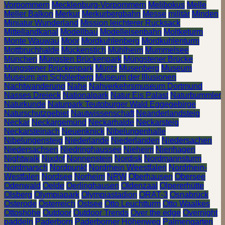
Vorpommern
Mecklenburg-Vorpommern
Melibokus
Melle
Meller Balkon
Merkur
Merkurbergbahn
Messe
militär
Minden
Miniatur Wunderland
Mission leichterer Rucksack
Mittellandkanal
Modellbau
Modelleisenbahn
Moltketurm
Monte Wauwau
Moor
Mordkuhlenberg
Mordkuhlenturm
Mottbruchhalde
Mückenstich
Mühlheim
Mummelsee
München
Müngsten Brückenpark
Müngstener Brücke
Müngstener Brückenpark
Müritz
Musenberg
Museum
Museum am Schölerberg
Museum der Illusionen
Nachtwanderung
Nahe
Nahverkehrsmuseum Dortmund
Nasses Dreieck
Nationalpark
Natur Eis Palast
Naturbummler
Naturkunde
Naturpark Teutoburger Wald Eggegebirge
Naturschutzgebiet
Nautwissenschaft
Neanderlandsteig
Neckar
Neckargemünd
Neckarhalde
Neckarsteig
Neckarsteinach
Neuenknick
Nibelungenhalle
Nibelungensteig
Niederlande
Niederlanden
Niedersachen
Niedersachsen
Niedringhaussee
Nieheim
Nienhagen
Nightwalk
Nixdof
Nonnenstein
Nordisk
Nordmannsturm
Nordmarsch
Nordpunkt
Nordrhein Weestfalen
Nordrhein-
Westfalen
Nordsee
Norheim
NRW
Oberhausen
Obersee
Odenwald
Oelde
Oerlinghausen
Oldenzaal
Olpererhütte
Olsberg
Olympiapark
Olympiastadion
ORAT-3
Osnabrück
Osterode
Österreich
Ostsee
Otto Leuchtturm
Otto Waalkes
Ottoshöhe
Outdoor
Outdoor Trends
Over the edge
Overnight
paddeln
Paderborn
Paderborner Höhenweg
Palmengarten