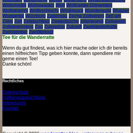
Wohnmobil
Wohnwagen
Wolf
Wolfcenter Dörverden
Wolfsklamm
Wolfsschlucht
Wrightsock
Wunderwald
Wupper
Wuppertal
Würzburg
Zabergäu
Zeche Zollverein
Zell am
Ziller
Zelt
Zeltdachtour
Ziegenbuche
zillergründl
Zollverein
Zollvereinsteig
Zoo
Zugspitze
Zukunft
Zweiländerhütte
Zwingenber
Zwölferkopf
Tee für die Wanderratte
Wenn du gut findest, was ich hier mache oder ich dir bereits
einen hilfreichen Tipp geben konnte, dann spendiere mir
gerne einen Tee!
Danke schön!
Rechtliches
Datenschutz
Haftungsausschluss
Impressum
Kontakt