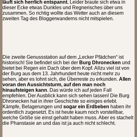
läuft sich herrlich entspannt.
Leider braute sich etwa in
dieser Ecke etwas Dunkles und Regnerisches über uns
zusammen. So richtig wollte das Wetter auch an diesem
zweiten Tag des Bloggerwanderns nicht mitspielen.
Die zweite Genussstation auf dem „Lecker Pfädchen“ ist
historisch! Sie befindet sich bei der
Burg Dhronecken
und
bietet bei Regen ein Dach über dem Kopf. Allzu viel ist von
der Burg aus dem 13. Jahrhundert heute nicht mehr zu
sehen, aber es lohnt sich, die Überreste zu erkunden.
Allen
voran den Aussichtsturm, auf den man noch
hinaufsteigen kann
. Das würde ich auf jeden Fall
empfehlen. Der Ausblick kann sich sehen lassen! Die Burg
Dhronecken hat in ihrer Geschichte so einiges erlebt.
Kämpfe, Belagerungen und
sogar ein Erdbeben
haben ihr
ordentlich zugesetzt. Es ist heute kaum noch vorstellbar,
welche Größe sie einst gehabt haben muss. Aber es stachelt
die Phanstasie an und das ist ja auch nicht schlecht.