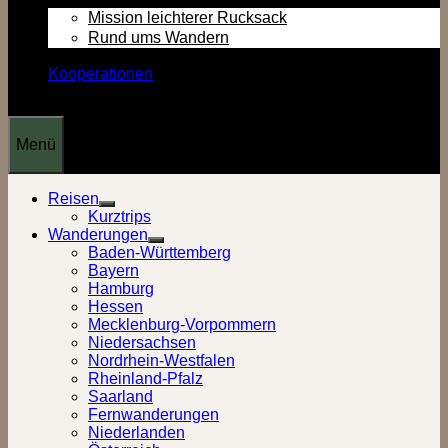
Mission leichterer Rucksack
Rund ums Wandern
Kooperationen
Menü
Reisen
Show
Kurztrips
sub
Wanderungen
menu
Show
Baden-Württemberg
sub
Bayern
menu
Hamburg
Hessen
Mecklenburg-Vorpommern
Niedersachsen
Nordrhein-Westfalen
Rheinland-Pfalz
Saarland
Fernwanderungen
Niederlanden