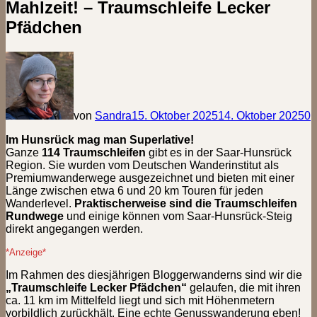
Mahlzeit! – Traumschleife Lecker
Pfädchen
von
Sandra
15. Oktober 2025
14. Oktober 2025
0
Im Hunsrück mag man Superlative!
Ganze
114 Traumschleifen
gibt es in der Saar-Hunsrück
Region. Sie wurden vom Deutschen Wanderinstitut als
Premiumwanderwege ausgezeichnet und bieten mit einer
Länge zwischen etwa 6 und 20 km Touren für jeden
Wanderlevel.
Praktischerweise sind die Traumschleifen
Rundwege
und einige können vom Saar-Hunsrück-Steig
direkt angegangen werden.
*Anzeige*
Im Rahmen des diesjährigen Bloggerwanderns sind wir die
„Traumschleife Lecker Pfädchen“
gelaufen, die mit ihren
ca. 11 km im Mittelfeld liegt und sich mit Höhenmetern
vorbildlich zurückhält. Eine echte Genusswanderung eben!