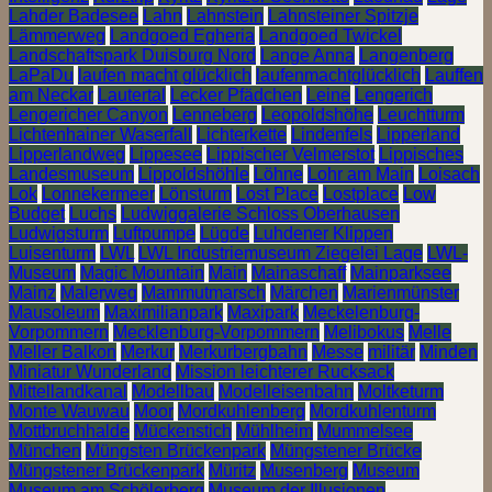
Lahder Badesee
Lahn
Lahnstein
Lahnsteiner Spitzje
Lämmerweg
Landgoed Egheria
Landgoed Twickel
Landschaftspark Duisburg Nord
Lange Anna
Langenberg
LaPaDu
laufen macht glücklich
laufenmachtglücklich
Lauffen
am Neckar
Lautertal
Lecker Pfädchen
Leine
Lengerich
Lengericher Canyon
Lenneberg
Leopoldshöhe
Leuchtturm
Lichtenhainer Waserfall
Lichterkette
Lindenfels
Lipperland
Lipperlandweg
Lippesee
Lippischer Velmerstot
Lippisches
Landesmuseum
Lippoldshöhle
Löhne
Lohr am Main
Loisach
Lok
Lonnekermeer
Lönsturm
Lost Place
Lostplace
Low
Budget
Luchs
Ludwiggalerie Schloss Oberhausen
Ludwigsturm
Luftpumpe
Lügde
Luhdener Klippen
Luisenturm
LWL
LWL Industriemuseum Ziegelei Lage
LWL-
Museum
Magic Mountain
Main
Mainaschaff
Mainparksee
Mainz
Malerweg
Mammutmarsch
Märchen
Marienmünster
Mausoleum
Maximilianpark
Maxipark
Meckelenburg-
Vorpommern
Mecklenburg-Vorpommern
Melibokus
Melle
Meller Balkon
Merkur
Merkurbergbahn
Messe
militär
Minden
Miniatur Wunderland
Mission leichterer Rucksack
Mittellandkanal
Modellbau
Modelleisenbahn
Moltketurm
Monte Wauwau
Moor
Mordkuhlenberg
Mordkuhlenturm
Mottbruchhalde
Mückenstich
Mühlheim
Mummelsee
München
Müngsten Brückenpark
Müngstener Brücke
Müngstener Brückenpark
Müritz
Musenberg
Museum
Museum am Schölerberg
Museum der Illusionen