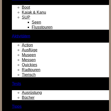
Boot
Kajak & Kanu
SUP
Seen
Flusstouren
Aktivitäten
Action
Ausflüge
Museen
Messen
Quickies
Radtouren
Tierisch
Tests
Ausrüstung
Bücher
Tipps