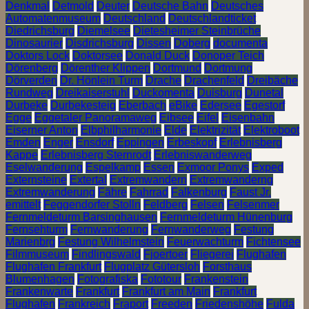
Denkmal
Detmold
Deuter
Deutsche Bahn
Deutsches
Automatenmuseum
Deutschland
Deutschlandticket
Diedrichsburg
Diemelsee
Dietesheimer Steinbrüche
Dinosaurier
Disdrichsburg
Dissen
Doberg
documenta
Doktors Lock
Doktorsee
Donald Duck
Donoper Teich
Dörenberg
Dörenther Klippen
Dortmund
Dortmung
Dörverden
Dr. Hönlein Turm
Drache
Drachenfeld
Dreibäche
Rundweg
Dreikaiserstuhl
Duckomenta
Duisburg
Dunetal
Durbeke
Durbekesteig
Eberbach
eBike
Edersee
Egestorf
Egge
Eggetaler Panoramaweg
Eibsee
Eifel
Eisenbahn
Eiserner Anton
Elbphilharmonie
Elde
Elektrizität
Elektroboot
Emden
Enger
Ensdorf
Eppingen
Erbeskopf
Erlebnisberg
Kappe
Erlebnisberg Sternrodt
Erlebniswanderweg
Eselwanderung
Espelkamp
Essen
Exmoor Ponys
Exped
Externsteine
Extertal
Extremwandern
Extremwanderng
Extremwanderung
Fähre
Fahrrad
Falkenburg
Faust Jr.
emittelt
Feggendorfer Stolln
Feldberg
Felsen
Felsenmer
Fernmeldeturm Barsinghausen
Fernmeldeturm Hünenburg
Fernsehturm
Fernwanderung
Fernwanderweg
Festung
Marienbrg
Festung Wilhelmstein
Feuerwachturm
Fichtensee
Filmmuseum
Findlingswald
Fjoertoer
Fliegerei
Flughafen
Flughafen Frankfurt
Flugplatz Gütersloh
Forsthaus
Blumenhagen
Fotografiska
Fototour
Frankenstein
Frankenwarte
Frankfurt
Frankfurt am Main
Frankfurt
Flughafen
Frankreich
Fraport
Freeden
Friedenshöhe
Fulda