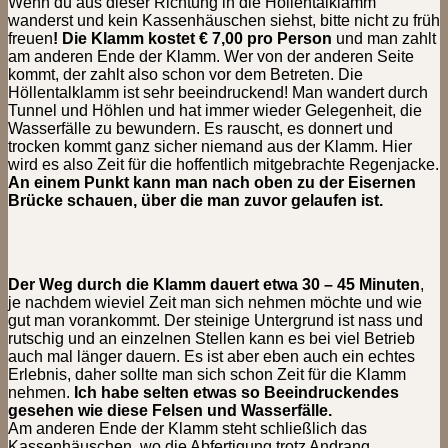
Wenn du aus dieser Richtung in die Höllentalklamm
wanderst und kein Kassenhäuschen siehst, bitte nicht zu früh
freuen
! Die Klamm kostet € 7,00 pro Person
und man zahlt
am anderen Ende der Klamm. Wer von der anderen Seite
kommt, der zahlt also schon vor dem Betreten. Die
Höllentalklamm ist sehr beeindruckend! Man wandert durch
Tunnel und Höhlen und hat immer wieder Gelegenheit, die
Wasserfälle zu bewundern. Es rauscht, es donnert und
trocken kommt ganz sicher niemand aus der Klamm. Hier
wird es also Zeit für die hoffentlich mitgebrachte Regenjacke.
An einem Punkt kann man nach oben zu der Eisernen
Brücke schauen, über die man zuvor gelaufen ist.
Der Weg durch die Klamm dauert etwa 30 – 45 Minuten
,
je nachdem wieviel Zeit man sich nehmen möchte und wie
gut man vorankommt. Der steinige Untergrund ist nass und
rutschig und an einzelnen Stellen kann es bei viel Betrieb
auch mal länger dauern. Es ist aber eben auch ein echtes
Erlebnis, daher sollte man sich schon Zeit für die Klamm
nehmen.
Ich habe selten etwas so Beeindruckendes
gesehen wie diese Felsen und Wasserfälle.
Am anderen Ende der Klamm steht schließlich das
Kassenhäuschen, wo die Abfertigung trotz Andrang