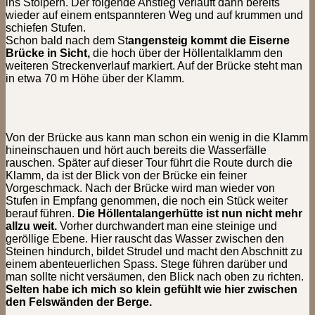
ins Stolpern. Der folgende Anstieg verläuft dann bereits
wieder auf einem entspannteren Weg und auf krummen und
schiefen Stufen.
Schon bald nach dem St
angensteig kommt die Eiserne
Brücke in Sicht,
die hoch über der Höllentalklamm den
weiteren Streckenverlauf markiert. Auf der Brücke steht man
in etwa 70 m Höhe über der Klamm.
Von der Brücke aus kann man schon ein wenig in die Klamm
hineinschauen und hört auch bereits die Wasserfälle
rauschen. Später auf dieser Tour führt die Route durch die
Klamm, da ist der Blick von der Brücke ein feiner
Vorgeschmack. Nach der Brücke wird man wieder von
Stufen in Empfang genommen, die noch ein Stück weiter
berauf führen.
Die Höllentalangerhütte ist nun nicht mehr
allzu weit.
Vorher durchwandert man eine steinige und
geröllige Ebene. Hier rauscht das Wasser zwischen den
Steinen hindurch, bildet Strudel und macht den Abschnitt zu
einem abenteuerlichen Spass. Stege führen darüber und
man sollte nicht versäumen, den Blick nach oben zu richten.
Selten habe ich mich so klein gefühlt wie hier zwischen
den Felswänden der Berge.