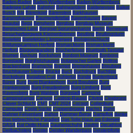
Baden-Baden
Baden-Württemberg
Baden-Württemberg.
Badesee Lahde
Bahnhof
Bahnwandern
Baldeneysee
Balker
Busch
Bär
Bärenkopf
Bärenstein
Barkhausen
Barsinghausen
Baumwipfelpfad
Bavenhausen
Bayern
Beautail
Bega
Bensheim
Bergbau
Bergbau Museum
Bergisches Land
Bergisel Sprungschanze
Berlin
Bernepark
Besucherbergwerk Kleinenbremen
Beutling
Beutlingsturm
Bielefeld
Bielefelder Lämmerweg
Bielsteinschlucht
Bildungscampus Herford
Bismarckturm
Bismarckturm
Herford
Bloggerwandern
Blücherfelsen
Bluetooth Tastatur
Blumen
Bochum
Bockshorn
Bonbon Museum
Bonbons
Bonstapel
Borgholzhausen
Botanischer Garten
Bottrop
Brackenheim
Bramsche
Bremen
Bremerhaven
Breuberg
Bruchhauser Steine
Brücke
Buch
Buchdruck
Buchtipp
Bückeburg
Bugaboo Cup
Bühlertal
Bünde
Buntenbock
Büren
Burg
Burg Blankenhorn
Burg Breuberg
Burg
Frankenstein
Burg Freudenberg
Burg Limberg
Burg
Ravensberg
Burg Waldeck
Bürgstadt
Camping
Campinglampe
Canyon
Castrop-Rauxel
Citytrip
Cleebronn
Clever Schlucht
CMT
CMT 2024
Cocoon
Collenburg
Computer
Coole Socke
Coppenbrügge
Dachs1
Dahn
Dahner Felsenland
Dahon
Dammer Berge
Dampflok
danke
Das terbrechliche Paradies
Das Tolle Haus am Edersee
DASA
Dat Ootto Huus
Daunenschuhe
Daytrip
Decathlon
Deilbachsteig
Deister
Deister Wanderpass
Deisterpforte