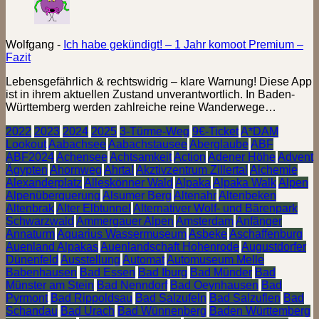
Wolfgang
-
Ich habe gekündigt! – 1 Jahr komoot Premium –
Fazit
Lebensgefährlich & rechtswidrig – klare Warnung! Diese App
ist in ihrem aktuellen Zustand unverantwortlich. In Baden-
Württemberg werden zahlreiche reine Wanderwege…
2022
2023
2024
2025
3-Türme-Weg
9€-Ticket
A*DAM
Lookout
Aabachsee
Aabachstausee
Aberglaube
ABF
ABF2024
Achensee
Achtsamkeit
Action
Adener Höhe
Advent
Ägypten
Ahornweg
Ahrtal
Akztivzentrum Zillertal
Alchemie
Alexanderplatz
Alleskönner Wald
Alpaka
Alpaka Walk
Alpen
Alpenüberquerung
Alsumer Berg
Altenahr
Altenbeken
Altenbrak
Alter Elbtunnel
Alternativer Wolf- und Bärenpark
Schwarzwald
Ammergauer Alpen
Amsterdam
Anfänger
Annaturm
Aquarius Wassermuseum
Asbeke
Aschaffenburg
Auenland Alpakas
Auenlandschaft Hohenrode
Augustdorfer
Dünenfeld
Ausstellung
Automat
Automuseum Melle
Babenhausen
Bad Essen
Bad Iburg
Bad Münder
Bad
Münster am Stein
Bad Nenndorf
Bad Oeynhausen
Bad
Pyrmont
Bad Rippoldsau
Bad Salzufeln
Bad Salzuflen
Bad
Schandau
Bad Urach
Bad Wünnenberg
Baden Württemberg