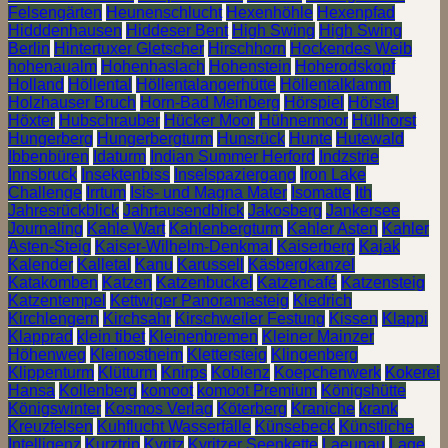
Felsengärten
Heunenschlucht
Hexenhöhle
Hexenpfad
Hidddenhausen
Hiddeser Bent
High Swing
High Swing
Berlin
Hintertuxer Gletscher
Hirschhorn
Hockendes Weib
hohenaualm
Hohenhaslach
Hohenstein
Hoherodskopf
Holland
Höllental
Höllentalangerhütte
Höllentalklamm
Holzhauser Bruch
Horn-Bad Meinberg
Hörspiel
Hörstel
Höxter
Hubschrauber
Hücker Moor
Hühnermoor
Hüllhorst
Hungerberg
Hungerbergturm
Hunsrück
Hunte
Hutewald
Ibbenbüren
Idaturm
Indian Summer Herford
Indzstrie
Innsbruck
Insektenbiss
Inselspaziergang
Iron Lake
Challenge
Irrtum
Isis- und Magna Mater
Isomatte
Ith
Jahresrückblick
Jahrtausendblick
Jakosberg
Jankersee
Journaling
Kahle Wart
Kahlenbergturm
Kahler Asten
Kahler
Asten-Steig
Kaiser-Wilhelm-Denkmal
Kaiserberg
Kajak
Kalender
Kalletal
Kanu
Karussell
Käsbergkanzel
Katakomben
Katzen
Katzenbuckel
Katzencafé
Katzensteig
Katzentempel
Kettwiger Panoramasteig
Kiedrich
Kirchlengern
Kirchsahr
Kirschweiler Festung
Kissen
Klappi
Klapprad
klein tibet
Kleinenbremen
Kleiner Mainzer
Höhenweg
Kleinostheim
Klettersteig
Klingenberg
Klippenturm
Klütturm
Knirps
Koblenz
Koepchenwerk
Kokerei
Hansa
Kollenberg
komoot
komoot Premium
Königshütte
Königswinter
Kosmos Verlag
Köterberg
Kraniche
krank
Kreuzfelsen
Kuhflucht Wasserfälle
Künsebeck
Künstliche
Intelligenz
Kurztrip
Kyritz
Kyritzer Seenkette
Laeunau
Lage