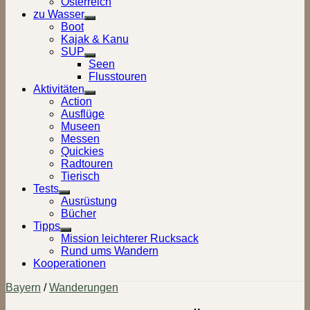
Österreich
zu Wasser
Show
Boot
sub
Kajak & Kanu
menu
SUP
Show
Seen
sub
Flusstouren
menu
Aktivitäten
Show
Action
sub
Ausflüge
menu
Museen
Messen
Quickies
Radtouren
Tierisch
Tests
Show
Ausrüstung
sub
Bücher
menu
Tipps
Show
Mission leichterer Rucksack
sub
Rund ums Wandern
menu
Kooperationen
Bayern
/
Wanderungen