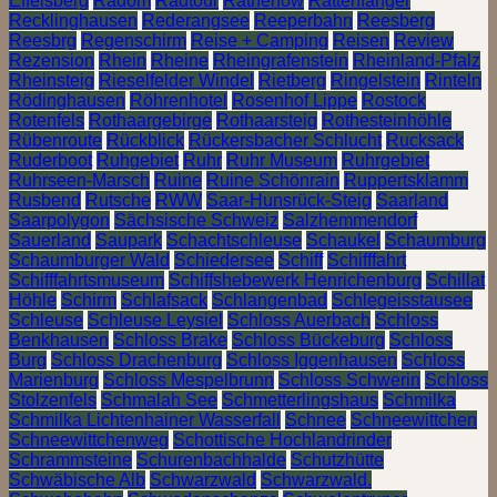
Effelsberg
Radom
Radtour
Rathenow
Rattenfänger
Recklinghausen
Rederangsee
Reeperbahn
Reesberg
Reesbrg
Regenschirm
Reise + Camping
Reisen
Review
Rezension
Rhein
Rheine
Rheingrafenstein
Rheinland-Pfalz
Rheinsteig
Rieselfelder Windel
Rietberg
Ringelstein
Rinteln
Rödinghausen
Röhrenhotel
Rosenhof Lippe
Rostock
Rotenfels
Rothaargebirge
Rothaarsteig
Rothesteinhöhle
Rübenroute
Rückblick
Rückersbacher Schlucht
Rucksack
Ruderboot
Ruhgebiet
Ruhr
Ruhr Museum
Ruhrgebiet
Ruhrseen-Marsch
Ruine
Ruine Schönrain
Ruppertsklamm
Rusbend
Rutsche
RWW
Saar-Hunsrück-Steig
Saarland
Saarpolygon
Sächsische Schweiz
Salzhemmendorf
Sauerland
Saupark
Schachtschleuse
Schaukel
Schaumburg
Schaumburger Wald
Schiedersee
Schiff
Schifffahrt
Schifffahrtsmuseum
Schiffshebewerk Henrichenburg
Schillat
Höhle
Schirm
Schlafsack
Schlangenbad
Schlegeisstausee
Schleuse
Schleuse Leysiel
Schloss Auerbach
Schloss
Benkhausen
Schloss Brake
Schloss Bückeburg
Schloss
Burg
Schloss Drachenburg
Schloss Iggenhausen
Schloss
Marienburg
Schloss Mespelbrunn
Schloss Schwerin
Schloss
Stolzenfels
Schmalah See
Schmetterlingshaus
Schmilka
Schmilka Lichtenhainer Wasserfall
Schnee
Schneewittchen
Schneewittchenweg
Schottische Hochlandrinder
Schrammsteine
Schurenbachhalde
Schutzhütte
Schwäbische Alb
Schwarzwald
Schwarzwald.