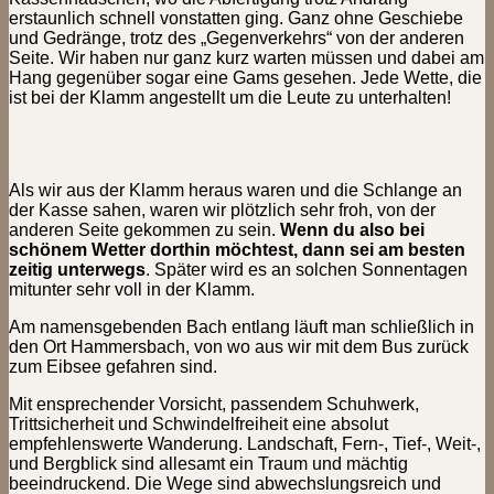
erstaunlich schnell vonstatten ging. Ganz ohne Geschiebe
und Gedränge, trotz des „Gegenverkehrs“ von der anderen
Seite. Wir haben nur ganz kurz warten müssen und dabei am
Hang gegenüber sogar eine Gams gesehen. Jede Wette, die
ist bei der Klamm angestellt um die Leute zu unterhalten!
Als wir aus der Klamm heraus waren und die Schlange an
der Kasse sahen, waren wir plötzlich sehr froh, von der
anderen Seite gekommen zu sein.
Wenn du also bei
schönem Wetter dorthin möchtest, dann sei am besten
zeitig unterwegs
. Später wird es an solchen Sonnentagen
mitunter sehr voll in der Klamm.
Am namensgebenden Bach entlang läuft man schließlich in
den Ort Hammersbach, von wo aus wir mit dem Bus zurück
zum Eibsee gefahren sind.
Mit ensprechender Vorsicht, passendem Schuhwerk,
Trittsicherheit und Schwindelfreiheit eine absolut
empfehlenswerte Wanderung. Landschaft, Fern-, Tief-, Weit-,
und Bergblick sind allesamt ein Traum und mächtig
beeindruckend. Die Wege sind abwechslungsreich und