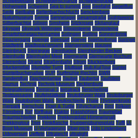
Schwebebahn
Schwedenschanze
Schwelentruper
Höhenweg
Schwerin
Sea to summit
See
Seefahrt
Segelflug
Seife
Seilbahn
Seltenbachschlucht
Senckenberg
Naturmuseum
Senne
Sennelager
Sesamstraße
Sightseeing
Silberbachtal
Silixen
Sinsheim
Sitzkissen
Skilanglauf
Skysper
Skywalk Willingen
Sloopsteene
Sloopsteine
Smartphonetaschenlampe
Solingen
Solling
Sonnenbrink
Spaziergang
Spenge
Spessart
Speyer
Spielautomat
Springe
Städtetrip
Stadtspaziergang
Stangensteig
stausee
Steinbruch
Steinegge
Steinhagen
Steinhorster Becken
Steinhude
Steinhuder Meer
Sternwarte
Sternwarte Bochum
Sterrenbos
Strand
Straßenbahn
Strom
Stuckenberg
Stuckenpfad
Stumpfer Turm
Stuttgart
Sub.KulTour
Süntel
Süntelbuchenallee
SUP
Surfmühle Rechlin
SWR
Tandemflug
Taschenlampe
Tauber
Taubertal
Taufstein
Taunus
Technik
Technik Museum
Tecklenburg
Telegrafenweg
Terminal 3
terratrack
Terschelling
Testpassagier
Teufelstättkopf
Teutobruger Wald
Teutoburger
Wald
Teutoburger Wald.
Teutoschleife
Thale
Thyssenkrupp
Tierpark
Tierschutz
Tiger & Turtle
Tillyschanze
Tirol
Tolkien
Tönsberg
Torf
Torfhaus
Traktor
Trasshöhlen
Traumpfad
Traumschleifen
Trekking
Trekkingplatz Himmelsnah
Trekkingtour
Trier
Trinkflasche
Truppenübungsplatz
Tuffi
U-
Boot Museum
U-Verlagerung
Über mich
Udo Lindenberg
Udoversum
Ueffeln
Ultraleicht
ultralight