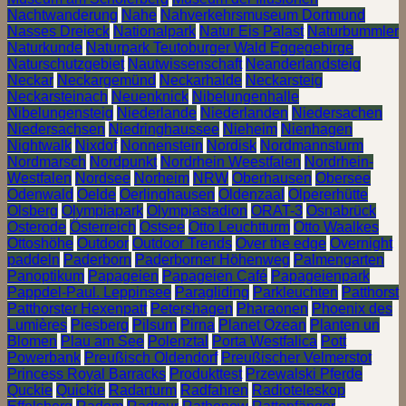
Nachtwanderung
Nahe
Nahverkehrsmuseum Dortmund
Nasses Dreieck
Nationalpark
Natur Eis Palast
Naturbummler
Naturkunde
Naturpark Teutoburger Wald Eggegebirge
Naturschutzgebiet
Nautwissenschaft
Neanderlandsteig
Neckar
Neckargemünd
Neckarhalde
Neckarsteig
Neckarsteinach
Neuenknick
Nibelungenhalle
Nibelungensteig
Niederlande
Niederlanden
Niedersachen
Niedersachsen
Niedringhaussee
Nieheim
Nienhagen
Nightwalk
Nixdof
Nonnenstein
Nordisk
Nordmannsturm
Nordmarsch
Nordpunkt
Nordrhein Weestfalen
Nordrhein-
Westfalen
Nordsee
Norheim
NRW
Oberhausen
Obersee
Odenwald
Oelde
Oerlinghausen
Oldenzaal
Olpererhütte
Olsberg
Olympiapark
Olympiastadion
ORAT-3
Osnabrück
Osterode
Österreich
Ostsee
Otto Leuchtturm
Otto Waalkes
Ottoshöhe
Outdoor
Outdoor Trends
Over the edge
Overnight
paddeln
Paderborn
Paderborner Höhenweg
Palmengarten
Panoptikum
Papageien
Papageien Café
Papageienpark
Pappdel-Paul. Leppinsee
Paragliding
Parkleuchten
Patthorst
Patthorster Hexenpatt
Petershagen
Pharaonen
Phoenix des
Lumières
Piesberg
Pilsum
Pirna
Planet Ozean
Planten un
Blomen
Plau am See
Polenztal
Porta Westfalica
Pott
Powerbank
Preußisch Oldendorf
Preußischer Velmerstot
Princess Royal Barracks
Produkttest
Przewalski Pferde
Quckie
Quickie
Radarturm
Radfahren
Radioteleskop