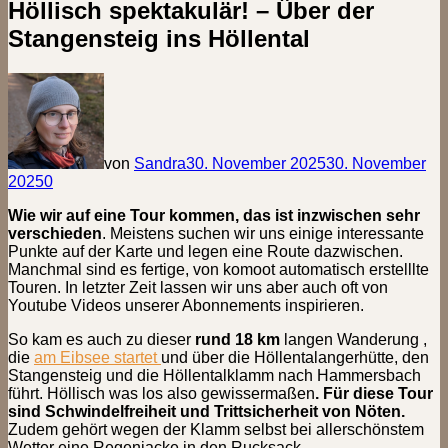
Höllisch spektakulär! – Über der
Stangensteig ins Höllental
von
Sandra
30. November 2025
30. November
2025
0
Wie wir auf eine Tour kommen, das ist inzwischen sehr
verschieden
. Meistens suchen wir uns einige interessante
Punkte auf der Karte und legen eine Route dazwischen.
Manchmal sind es fertige, von komoot automatisch erstelllte
Touren. In letzter Zeit lassen wir uns aber auch oft von
Youtube Videos unserer Abonnements inspirieren.
So kam es auch zu dieser
rund 18 km
langen Wanderung ,
die
am Eibsee startet
und über die Höllentalangerhütte, den
Stangensteig und die Höllentalklamm nach Hammersbach
führt. Höllisch was los also gewissermaßen
. Für diese Tour
sind Schwindelfreiheit und Trittsicherheit von Nöten.
Zudem gehört wegen der Klamm selbst bei allerschönstem
Wetter eine Regenjacke in den Rucksack.