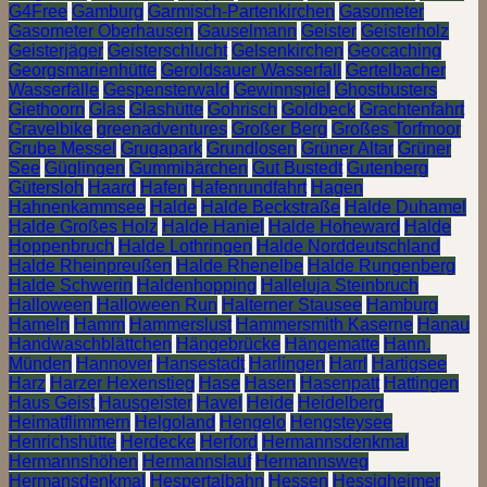
G4Free
Gamburg
Garmisch-Partenkirchen
Gasometer
Gasometer Oberhausen
Gauselmann
Geister
Geisterholz
Geisterjäger
Geisterschlucht
Gelsenkirchen
Geocaching
Georgsmarienhütte
Geroldsauer Wasserfall
Gertelbacher
Wasserfälle
Gespensterwald
Gewinnspiel
Ghostbusters
Giethoorn
Glas
Glashütte
Gohrisch
Goldbeck
Grachtenfahrt
Gravelbike
greenadventures
Großer Berg
Großes Torfmoor
Grube Messel
Grugapark
Grundlosen
Grüner Altar
Grüner
See
Güglingen
Gummibärchen
Gut Bustedt
Gutenberg
Gütersloh
Haard
Hafen
Hafenrundfahrt
Hagen
Hahnenkammsee
Halde
Halde Beckstraße
Halde Duhamel
Halde Großes Holz
Halde Haniel
Halde Hoheward
Halde
Hoppenbruch
Halde Lothringen
Halde Norddeutschland
Halde Rheinpreußen
Halde Rhenelbe
Halde Rungenberg
Halde Schwerin
Haldenhopping
Halleluja Steinbruch
Halloween
Halloween Run
Halterner Stausee
Hamburg
Hameln
Hamm
Hammerslust
Hammersmith Kaserne
Hanau
Handwaschblättchen
Hängebrücke
Hängematte
Hann.
Münden
Hannover
Hansestadt
Harlingen
Harrl
Hartigsee
Harz
Harzer Hexenstieg
Hase
Hasen
Hasenpatt
Hattingen
Haus Geist
Hausgeister
Havel
Heide
Heidelberg
Heimatflimmern
Helgoland
Hengelo
Hengsteysee
Henrichshütte
Herdecke
Herford
Hermannsdenkmal
Hermannshöhen
Hermannslauf
Hermannsweg
Hermansdenkmal
Hespertalbahn
Hessen
Hessigheimer