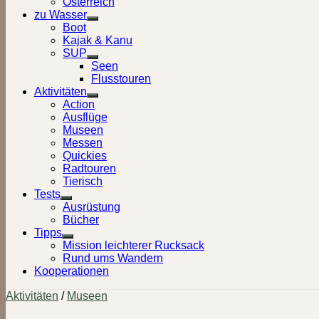
Österreich
zu Wasser
Show
Boot
sub
Kajak & Kanu
menu
SUP
Show
Seen
sub
Flusstouren
menu
Aktivitäten
Show
Action
sub
Ausflüge
menu
Museen
Messen
Quickies
Radtouren
Tierisch
Tests
Show
Ausrüstung
sub
Bücher
menu
Tipps
Show
Mission leichterer Rucksack
sub
Rund ums Wandern
menu
Kooperationen
Aktivitäten
/
Museen