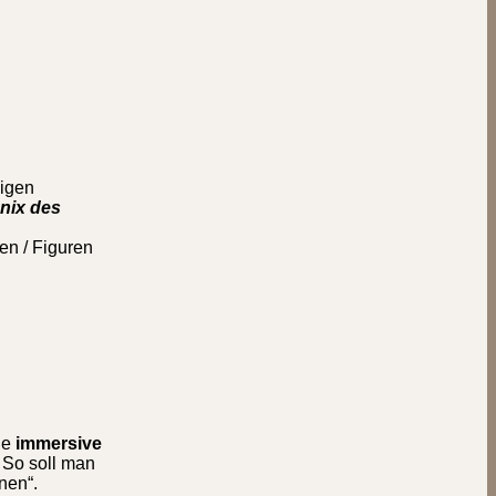
ligen
nix des
en / Figuren
ne
immersive
. So soll man
nen“.