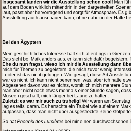
Insgesamt fanden wir die Ausstellung schon cool!
Man füh
auf dem Boden wirklich mittendrin in den dargestellten Szene
laut, passt aber hervorragend und sorgt für Atmosphäre. Es gi
Ausstellung auch anschauen kann, ohne dabei in der Halle h
Bei den Ägyptern
Mein geschichtliches Interesse hält sich allerdings in Grenzen
Das sieht bei Maik anders aus, er kann sich dafür begeistern. 
Ehe du nun fragst,
wieso ich mir die Ausstellung dann ü
mich für Themen zu begeistern, die mich zuvor wenig interessi
Leider ist das nicht gelungen. Wie gesagt, diese Art Ausstellung
war es nicht. Ich kann nicht benennen, was, aber ich hatte et
Abgesehen davon war es nichts, womit ich mich mehrere Stun
man aber nicht nach etwas mehr als einer Stunde sagen, dass
Museen geschafft, mich länger bei Laune zu halten.
Zuletzt: es war mir auch zu trubelig!
Wir waren am Samstag d
lag es teils daran. Es herrschte ein Trubel wie auf einem Ma
aufpassen, dass man nicht über ausgestreckte Beine stolperte
So hat
Phoenix des Lumières
bei mir einen durchwachsenen E