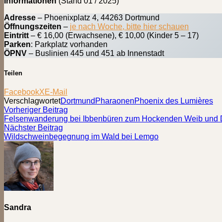
Informationen
(Stand 01 / 2025)
Adresse
– Phoenixplatz 4, 44263 Dortmund
Öffnungszeiten
–
je nach Woche, bitte hier schauen
Eintritt
– € 16,00 (Erwachsene), € 10,00 (Kinder 5 – 17)
Parken
: Parkplatz vorhanden
ÖPNV
– Buslinien 445 und 451 ab Innenstadt
Teilen
Facebook
X
E-Mail
Verschlagwortet
Dortmund
Pharaonen
Phoenix des Lumières
Beitragsnavigation
Vorheriger
Vorheriger Beitrag
Beitrag:
Felsenwanderung bei Ibbenbüren zum Hockenden Weib und 
Nächster
Nächster Beitrag
Beitrag:
Wildschweinbegegnung im Wald bei Lemgo
Sandra