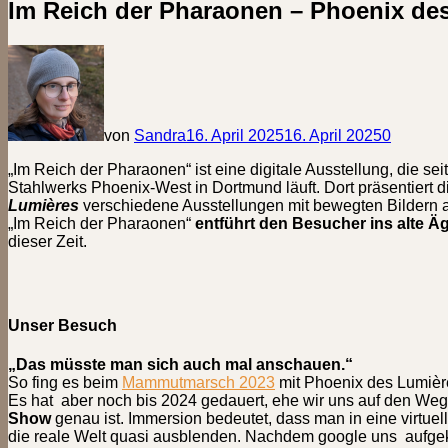
Im Reich der Pharaonen – Phoenix de
von
Sandra
16. April 2025
16. April 2025
0
„Im Reich der Pharaonen“ ist eine digitale Ausstellung, die 
Stahlwerks Phoenix-West in Dortmund läuft. Dort präsentiert
Lumières
verschiedene Ausstellungen mit bewegten Bildern a
„Im Reich der Pharaonen“
entführt den Besucher ins alte Ä
dieser Zeit.
Unser Besuch
„Das müsste man sich auch mal anschauen.“
So fing es beim
Mammutmarsch 2023
mit Phoenix des Lumière
Es hat aber noch bis 2024 gedauert, ehe wir uns auf den We
Show
genau ist. Immersion bedeutet, dass man in eine virtuelle
die reale Welt quasi ausblenden. Nachdem google uns aufgekl