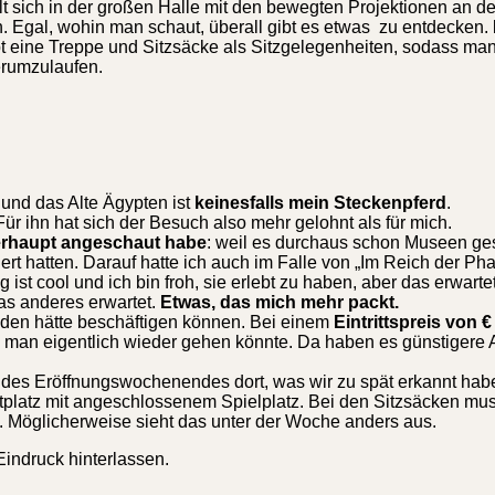
lt sich in der großen Halle mit den bewegten Projektionen an
n. Egal, wohin man schaut, überall gibt es etwas zu entdecken.
bt eine Treppe und Sitzsäcke als Sitzgelegenheiten, sodass man
erumzulaufen.
 und das Alte Ägypten ist
keinesfalls mein Steckenpferd
.
Für ihn hat sich der Besuch also mehr gelohnt als für mich.
berhaupt angeschaut habe
: weil es durchaus schon Museen ges
ert hatten. Darauf hatte ich auch im Falle von „Im Reich der Ph
 ist cool und ich bin froh, sie erlebt zu haben, aber das erwarte
was anderes erwartet.
Etwas, das mich mehr packt.
den hätte beschäftigen können. Bei einem
Eintrittspreis von €
 man eigentlich wieder gehen könnte. Da haben es günstigere 
es Eröffnungswochenendes dort, was wir zu spät erkannt haben
rktplatz mit angeschlossenem Spielplatz. Bei den Sitzsäcken mu
. Möglicherweise sieht das unter der Woche anders aus.
indruck hinterlassen.