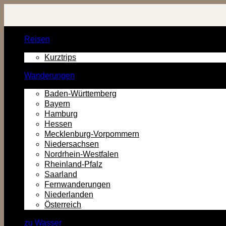
Zurück
zum
Inhalt
Reisen
Kurztrips
Wanderungen
Baden-Württemberg
Bayern
Hamburg
Hessen
Mecklenburg-Vorpommern
Niedersachsen
Nordrhein-Westfalen
Rheinland-Pfalz
Saarland
Fernwanderungen
Niederlanden
Österreich
zu Wasser