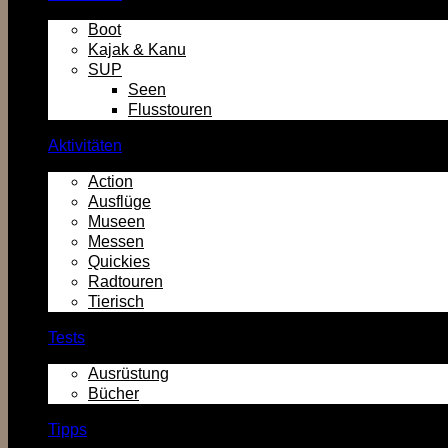
Boot
Kajak & Kanu
SUP
Seen
Flusstouren
Aktivitäten
Action
Ausflüge
Museen
Messen
Quickies
Radtouren
Tierisch
Tests
Ausrüstung
Bücher
Tipps