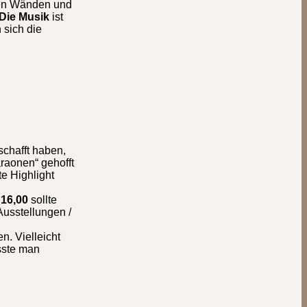
 den Wänden und
Die Musik
ist
 sich die
chafft haben,
araonen“ gehofft
te Highlight
 16,00
sollte
Ausstellungen /
. Vielleicht
sste man