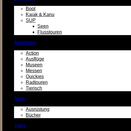
Boot
Kajak & Kanu
SUP
Seen
Flusstouren
Aktivitäten
Action
Ausflüge
Museen
Messen
Quickies
Radtouren
Tierisch
Tests
Ausrüstung
Bücher
Tipps