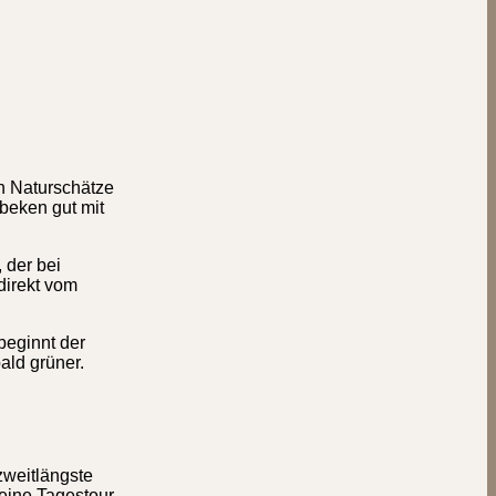
en Naturschätze
beken gut mit
 der bei
direkt vom
 beginnt der
ald grüner.
zweitlängste
eine Tagestour,