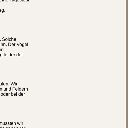
eg.
. Solche
ann. Der Vogel
um
g leider der
ufen. Wir
en und Feldern
oder bei der
 mussten wir