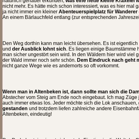
natürlich genauer erkunden,
was eine nette kleine Kraxelei 
nicht mehr. Es hätte mich schon interessiert, was es hier ma
ja nicht immer ein kleiner
Abenteuerspielplatz für Wanderer
An einem Bärlauchfeld entlang (zur entsprechenden Jahresze
Den Weg dorthin kann man leicht übersehen. Es ist eigentlich g
und
der Ausblick lohnt sich
. Es liegen einige Baumstämme he
man sicher ungestört sein wird. In den Wäldern hier wird viel
der Wald immer noch sehr schön.
Dem Eindruck nach geht m
nicht ganze Wege wie es andernorts so oft vorkommt.
Wenn man in Altenbeken ist, dann sollte man sich die Da
Abstecher vom Steig am Ende noch eingebaut. Ich mag Züge ja 
auch immer etwas los. Jeder möchte sich die Lok anschauen, 
gestanden
und trotzdem liefen zahlreiche andere Eisenbahnfa
Altenbeken, eindeutig!