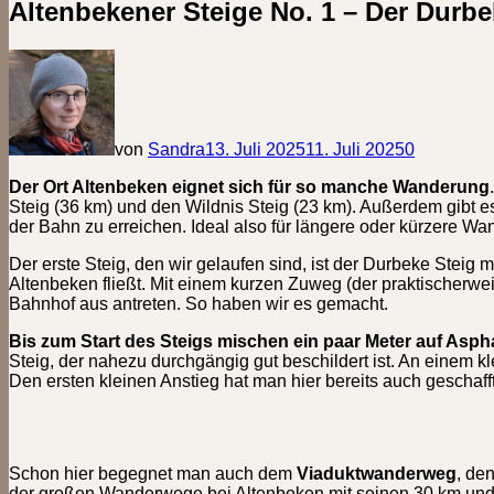
Altenbekener Steige No. 1 – Der Durbe
von
Sandra
13. Juli 2025
11. Juli 2025
0
Der Ort Altenbeken eignet sich für so manche Wanderung
Steig (36 km) und den Wildnis Steig (23 km). Außerdem gibt 
der Bahn zu erreichen. Ideal also für längere oder kürzere W
Der erste Steig, den wir gelaufen sind, ist der Durbeke Steig 
Altenbeken fließt. Mit einem kurzen Zuweg (der praktischerwe
Bahnhof aus antreten. So haben wir es gemacht.
Bis zum Start des Steigs mischen ein paar Meter auf Aspha
Steig, der nahezu durchgängig gut beschildert ist. An einem k
Den ersten kleinen Anstieg hat man hier bereits auch geschafft
Schon hier begegnet man auch dem
Viaduktwanderweg
, de
der großen Wanderwege bei Altenbeken mit seinen 30 km und f