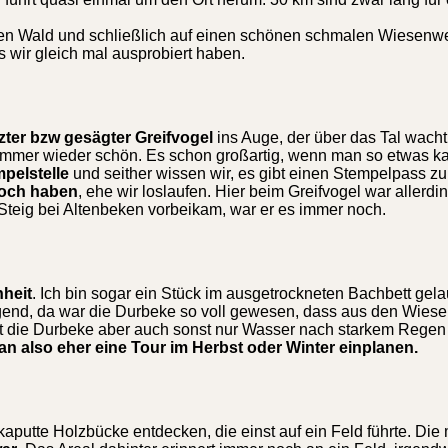
inen Wald und schließlich auf einen schönen schmalen Wiesenw
s wir gleich mal ausprobiert haben.
zter bzw gesägter Greifvogel
ins Auge, der über das Tal wacht
ie immer wieder schön. Es schon großartig, wenn man so etwas k
pelstelle
und seither wissen wir, es gibt einen Stempelpass z
noch haben
, ehe wir loslaufen. Hier beim Greifvogel war allerdin
Steig bei Altenbeken vorbeikam, war er es immer noch.
heit
. Ich bin sogar ein Stück im ausgetrockneten Bachbett gela
gend, da war die Durbeke so voll gewesen, dass aus den Wies
rt die Durbeke aber auch sonst nur Wasser nach starkem Regen 
an also eher eine Tour im Herbst oder Winter einplanen.
aputte Holzbücke entdecken, die einst auf ein Feld führte. Die