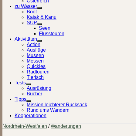
Österreich
zu Wasser
Show
Boot
sub
Kajak & Kanu
menu
SUP
Show
Seen
sub
Flusstouren
menu
Aktivitäten
Show
Action
sub
Ausflüge
menu
Museen
Messen
Quickies
Radtouren
Tierisch
Tests
Show
Ausrüstung
sub
Bücher
menu
Tipps
Show
Mission leichterer Rucksack
sub
Rund ums Wandern
menu
Kooperationen
Nordrhein-Westfalen
/
Wanderungen