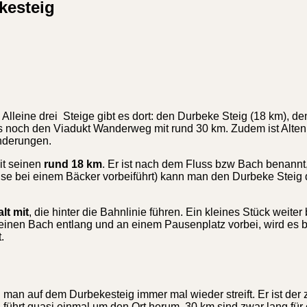
kesteig
. Alleine drei Steige gibt es dort: den Durbeke Steig (18 km), d
es noch den Viadukt Wanderweg mit rund 30 km. Zudem ist Alten
anderungen.
mit seinen
rund 18 km
. Er ist nach dem Fluss bzw Bach benannt,
ise bei einem Bäcker vorbeiführt) kann man den Durbeke Steig 
lt mit
, die hinter die Bahnlinie führen. Ein kleines Stück weiter
leinen Bach entlang und an einem Pausenplatz vorbei, wird es b
.
n man auf dem Durbekesteig immer mal wieder streift. Er ist der 
ührt quasi einmal um den Ort herum. 30 km sind zwar lang für 