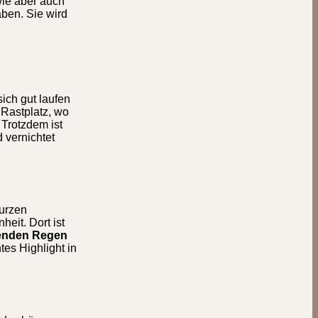
wie aber auch
aben. Sie wird
sich gut laufen
 Rastplatz, wo
 Trotzdem ist
 vernichtet
urzen
eit. Dort ist
menden Regen
es Highlight in