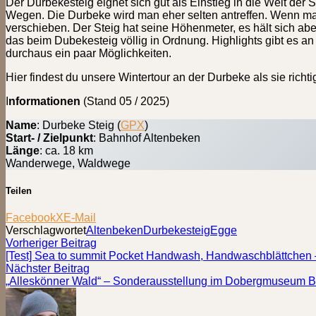
Der Durbekesteig eignet sich gut als Einstieg in die Welt der 
Wegen. Die Durbeke wird man eher selten antreffen. Wenn man
verschieben. Der Steig hat seine Höhenmeter, es hält sich ab
das beim Dubekesteig völlig in Ordnung. Highlights gibt es an
durchaus ein paar Möglichkeiten.
Hier findest du unsere Wintertour an der Durbeke als sie richti
I
nformationen
(Stand 05 / 2025)
Name
: Durbeke Steig (
GPX
)
Start- / Zielpunkt
: Bahnhof Altenbeken
Länge
: ca. 18 km
Wanderwege, Waldwege
Teilen
Facebook
X
E-Mail
Verschlagwortet
Altenbeken
Durbekesteig
Egge
Beitragsnavigation
Vorheriger
Vorheriger Beitrag
Beitrag:
[Test] Sea to summit Pocket Handwash, Handwaschblättchen 
Nächster
Nächster Beitrag
Beitrag:
„Alleskönner Wald“ – Sonderausstellung im Dobergmuseum 