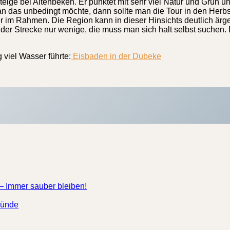
Steige bei Altenbeken. Er punktet mit sehr viel Natur und Grün 
 das unbedingt möchte, dann sollte man die Tour in den Herbst
er im Rahmen. Die Region kann in dieser Hinsichts deutlich ärg
 der Strecke nur wenige, die muss man sich halt selbst suchen. 
g viel Wasser führte:
Eisbaden in der Dubeke
– Immer sauber bleiben!
Bünde