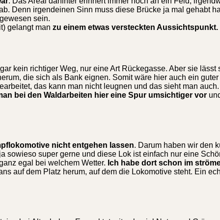
war
. Das Areal dahinter erinnert immer noch an ein Feld, irgend
l gab. Denn irgendeinen Sinn muss diese Brücke ja mal gehabt h
gewesen sein.
it) gelangt man
zu einem etwas versteckten Aussichtspunkt.
ar kein richtiger Weg, nur eine Art Rückegasse. Aber sie lässt 
rum, die sich als Bank eignen. Somit wäre hier auch ein guter
 gearbeitet, das kann man nicht leugnen und das sieht man auch.
an bei den Waldarbeiten hier eine Spur umsichtiger vor
und
mpflokomotive nicht entgehen lassen
. Darum haben wir den k
sowieso super gerne und diese Lok ist einfach nur eine Schönh
ganz egal bei welchem Wetter.
Ich habe dort schon im strö
ns auf dem Platz herum, auf dem die Lokomotive steht. Ein echt