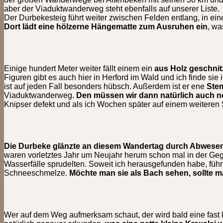
aber der Viaduktwanderweg steht ebenfalls auf unserer Liste.
Der Durbekesteig führt weiter zwischen Felden entlang, in e
Dort lädt eine hölzerne Hängematte zum Ausruhen ein
, wa
Einige hundert Meter weiter fällt einem ein
aus Holz geschnit
Figuren gibt es auch hier in Herford im Wald und ich finde s
ist auf jeden Fall besonders hübsch. Außerdem ist er ene
Stem
Viaduktwanderweg.
Den müssen wir dann natürlich auch 
Knipser defekt und als ich Wochen später auf einem weiteren 
Die Durbeke glänzte an diesem Wandertag durch Abwesen
waren vorletztes Jahr um Neujahr herum schon mal in der Ge
Wasserfälle sprudelten. Soweit ich herausgefunden habe, füh
Schneeschmelze.
Möchte man sie als Bach sehen, sollte m
Wer auf dem Weg aufmerksam schaut, der wird bald eine fast k