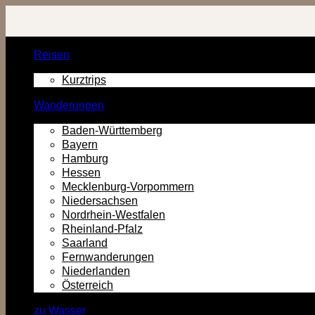
Zurück
zum
Inhalt
Reisen
Kurztrips
Wanderungen
Baden-Württemberg
Bayern
Hamburg
Hessen
Mecklenburg-Vorpommern
Niedersachsen
Nordrhein-Westfalen
Rheinland-Pfalz
Saarland
Fernwanderungen
Niederlanden
Österreich
zu Wasser