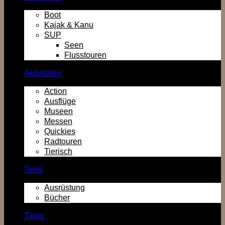
Boot
Kajak & Kanu
SUP
Seen
Flusstouren
Aktivitäten
Action
Ausflüge
Museen
Messen
Quickies
Radtouren
Tierisch
Tests
Ausrüstung
Bücher
Tipps