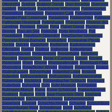
Ottoshöhe
Outdoor
Outdoor Trends
Over the edge
Overnight
paddeln
Paderborn
Paderborner Höhenweg
Palmengarten
Panoptikum
Papageien
Papageien Café
Papageienpark
Pappdel-Paul. Leppinsee
Paragliding
Parkleuchten
Patthorst
Patthorster Hexenpatt
Petershagen
Pharaonen
Phoenix des
Lumières
Piesberg
Pilsum
Pirna
Planet Ozean
Planten un
Blomen
Plau am See
Polenztal
Porta Westfalica
Pott
Powerbank
Preußisch Oldendorf
Preußischer Velmerstot
Princess Royal Barracks
Produkttest
Przewalski Pferde
Quckie
Quickie
Radarturm
Radfahren
Radioteleskop
Effelsberg
Radom
Radtour
Rathenow
Rattenfänger
Recklinghausen
Rederangsee
Reeperbahn
Reesberg
Reesbrg
Regenschirm
Reise + Camping
Reisen
Review
Rezension
Rhein
Rheine
Rheingrafenstein
Rheinland-Pfalz
Rheinsteig
Rieselfelder Windel
Rietberg
Ringelstein
Rinteln
Rödinghausen
Röhrenhotel
Rosenhof Lippe
Rostock
Rotenfels
Rothaargebirge
Rothaarsteig
Rothesteinhöhle
Rübenroute
Rückblick
Rückersbacher Schlucht
Rucksack
Ruderboot
Ruhgebiet
Ruhr
Ruhr Museum
Ruhrgebiet
Ruhrseen-Marsch
Ruine
Ruine Schönrain
Ruppertsklamm
Rusbend
Rutsche
RWW
Saar-Hunsrück-Steig
Saarland
Saarpolygon
Sächsische Schweiz
Salzhemmendorf
Sauerland
Saupark
Schachtschleuse
Schaukel
Schaumburg
Schaumburger Wald
Schiedersee
Schiff
Schifffahrt