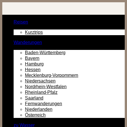
Zurück
zum
Inhalt
Reisen
Kurztrips
Wanderungen
Baden-Württemberg
Bayern
Hamburg
Hessen
Mecklenburg-Vorpommern
Niedersachsen
Nordrhein-Westfalen
Rheinland-Pfalz
Saarland
Fernwanderungen
Niederlanden
Österreich
zu Wasser