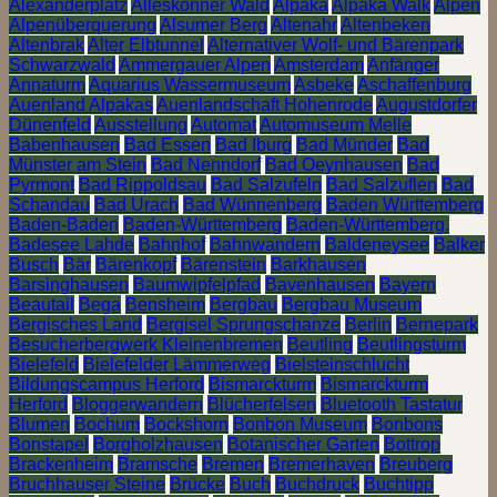
Alexanderplatz
Alleskönner Wald
Alpaka
Alpaka Walk
Alpen
Alpenüberquerung
Alsumer Berg
Altenahr
Altenbeken
Altenbrak
Alter Elbtunnel
Alternativer Wolf- und Bärenpark
Schwarzwald
Ammergauer Alpen
Amsterdam
Anfänger
Annaturm
Aquarius Wassermuseum
Asbeke
Aschaffenburg
Auenland Alpakas
Auenlandschaft Hohenrode
Augustdorfer
Dünenfeld
Ausstellung
Automat
Automuseum Melle
Babenhausen
Bad Essen
Bad Iburg
Bad Münder
Bad
Münster am Stein
Bad Nenndorf
Bad Oeynhausen
Bad
Pyrmont
Bad Rippoldsau
Bad Salzufeln
Bad Salzuflen
Bad
Schandau
Bad Urach
Bad Wünnenberg
Baden Württemberg
Baden-Baden
Baden-Württemberg
Baden-Württemberg.
Badesee Lahde
Bahnhof
Bahnwandern
Baldeneysee
Balker
Busch
Bär
Bärenkopf
Bärenstein
Barkhausen
Barsinghausen
Baumwipfelpfad
Bavenhausen
Bayern
Beautail
Bega
Bensheim
Bergbau
Bergbau Museum
Bergisches Land
Bergisel Sprungschanze
Berlin
Bernepark
Besucherbergwerk Kleinenbremen
Beutling
Beutlingsturm
Bielefeld
Bielefelder Lämmerweg
Bielsteinschlucht
Bildungscampus Herford
Bismarckturm
Bismarckturm
Herford
Bloggerwandern
Blücherfelsen
Bluetooth Tastatur
Blumen
Bochum
Bockshorn
Bonbon Museum
Bonbons
Bonstapel
Borgholzhausen
Botanischer Garten
Bottrop
Brackenheim
Bramsche
Bremen
Bremerhaven
Breuberg
Bruchhauser Steine
Brücke
Buch
Buchdruck
Buchtipp