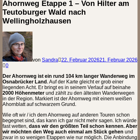
Ahornweg Etappe 1 – Von Hilter am
Teutoburger Wald nach
Wellingholzhausen
von
Sandra
22. Februar 2026
21. Februar 2026
0
Der Ahornweg ist ein rund 104 km langer Wanderweg im
Osnabrücker Land
. Auf der Karte gleicht er grob einer
liegenden Acht. Er bringt es in seinem Verlauf auf beinahe
2000 Höhenmeter
und zählt zu den ältesten Wanderwegen
in der Region. Markiert ist der Ahornweg mit einem weißen
Ahornblatt auf schwarzem Grund.
Wie oft wir / ich dem Ahornweg auf anderen Touren schon
begegnet sind, das kann ich gar nicht mehr sagen. Ich würde
fast wetten,
dass wir den größten Teil schon kennen. Aber
wir möchten den Weg auch einmal am Stück gehen
und
zwar in so wenigen Etappen wie nur möglich. Die Anbindung