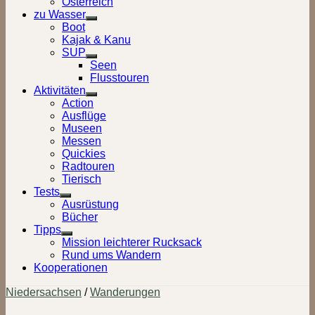
Österreich
zu Wasser
Show
Boot
sub
Kajak & Kanu
menu
SUP
Show
Seen
sub
Flusstouren
menu
Aktivitäten
Show
Action
sub
Ausflüge
menu
Museen
Messen
Quickies
Radtouren
Tierisch
Tests
Show
Ausrüstung
sub
Bücher
menu
Tipps
Show
Mission leichterer Rucksack
sub
Rund ums Wandern
menu
Kooperationen
Niedersachsen
/
Wanderungen