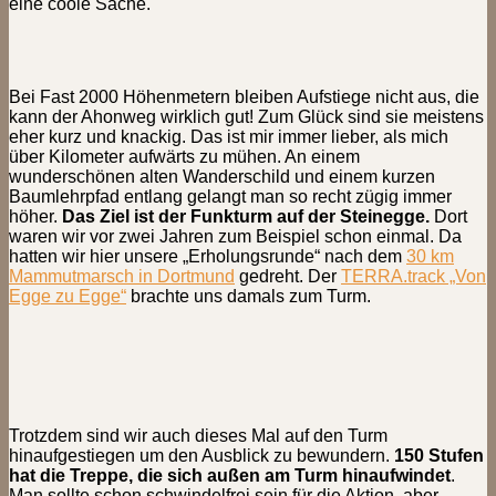
eine coole Sache.
Bei Fast 2000 Höhenmetern bleiben Aufstiege nicht aus, die
kann der Ahonweg wirklich gut! Zum Glück sind sie meistens
eher kurz und knackig. Das ist mir immer lieber, als mich
über Kilometer aufwärts zu mühen. An einem
wunderschönen alten Wanderschild und einem kurzen
Baumlehrpfad entlang gelangt man so recht zügig immer
höher.
Das Ziel ist der Funkturm auf der Steinegge.
Dort
waren wir vor zwei Jahren zum Beispiel schon einmal. Da
hatten wir hier unsere „Erholungsrunde“ nach dem
30 km
Mammutmarsch in Dortmund
gedreht. Der
TERRA.track „Von
Egge zu Egge“
brachte uns damals zum Turm.
Trotzdem sind wir auch dieses Mal auf den Turm
hinaufgestiegen um den Ausblick zu bewundern.
150 Stufen
hat die Treppe, die sich außen am Turm hinaufwindet
.
Man sollte schon schwindelfrei sein für die Aktion, aber