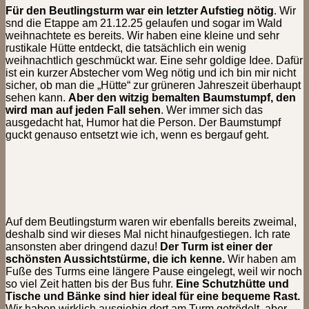
Für den Beutlingsturm war ein letzter Aufstieg nötig
. Wir
snd die Etappe am 21.12.25 gelaufen und sogar im Wald
weihnachtete es bereits. Wir haben eine kleine und sehr
rustikale Hütte entdeckt, die tatsächlich ein wenig
weihnachtlich geschmückt war. Eine sehr goldige Idee. Dafür
ist ein kurzer Abstecher vom Weg nötig und ich bin mir nicht
sicher, ob man die „Hütte“ zur grüneren Jahreszeit überhaupt
sehen kann.
Aber den witzig bemalten Baumstumpf, den
wird man auf jeden Fall sehen
. Wer immer sich das
ausgedacht hat, Humor hat die Person. Der Baumstumpf
guckt genauso entsetzt wie ich, wenn es bergauf geht.
Auf dem Beutlingsturm waren wir ebenfalls bereits zweimal,
deshalb sind wir dieses Mal nicht hinaufgestiegen. Ich rate
ansonsten aber dringend dazu!
Der Turm ist einer der
schönsten Aussichtstürme, die ich kenne.
Wir haben am
Fuße des Turms eine längere Pause eingelegt, weil wir noch
so viel Zeit hatten bis der Bus fuhr.
Eine Schutzhütte und
Tische und Bänke sind hier ideal für eine bequeme Rast.
Wir haben wirklich ausgiebig dort am Turm getrödelt, aber