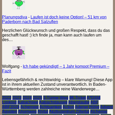
Planungsdiva
-
Laufen ist doch keine Option! – 51 km von
Paderborn nach Bad Salzuflen
Herzlichen Glückwunsch und großen Respekt, dass du das
geschafft hast! :) Ich finde ja, man kann auch laufen um
des…
Wolfgang
-
Ich habe gekündigt! – 1 Jahr komoot Premium –
Fazit
Lebensgefährlich & rechtswidrig – klare Warnung! Diese App
ist in ihrem aktuellen Zustand unverantwortlich. In Baden-
Württemberg werden zahlreiche reine Wanderwege…
2022
2023
2024
2025
3-Türme-Weg
9€-Ticket
A*DAM
Lookout
Aabachsee
Aabachstausee
Aberglaube
ABF
ABF2024
Achensee
Achtsamkeit
Action
Adener Höhe
Advent
Ägypten
Ahornweg
Ahrtal
Akztivzentrum Zillertal
Alchemie