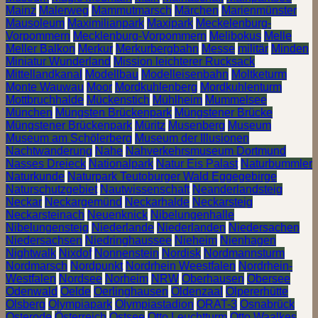
Mainz
Malerweg
Mammutmarsch
Märchen
Marienmünster
Mausoleum
Maximilianpark
Maxipark
Meckelenburg-
Vorpommern
Mecklenburg-Vorpommern
Melibokus
Melle
Meller Balkon
Merkur
Merkurbergbahn
Messe
militär
Minden
Miniatur Wunderland
Mission leichterer Rucksack
Mittellandkanal
Modellbau
Modelleisenbahn
Moltketurm
Monte Wauwau
Moor
Mordkuhlenberg
Mordkuhlenturm
Mottbruchhalde
Mückenstich
Mühlheim
Mummelsee
München
Müngsten Brückenpark
Müngstener Brücke
Müngstener Brückenpark
Müritz
Musenberg
Museum
Museum am Schölerberg
Museum der Illusionen
Nachtwanderung
Nahe
Nahverkehrsmuseum Dortmund
Nasses Dreieck
Nationalpark
Natur Eis Palast
Naturbummler
Naturkunde
Naturpark Teutoburger Wald Eggegebirge
Naturschutzgebiet
Nautwissenschaft
Neanderlandsteig
Neckar
Neckargemünd
Neckarhalde
Neckarsteig
Neckarsteinach
Neuenknick
Nibelungenhalle
Nibelungensteig
Niederlande
Niederlanden
Niedersachen
Niedersachsen
Niedringhaussee
Nieheim
Nienhagen
Nightwalk
Nixdof
Nonnenstein
Nordisk
Nordmannsturm
Nordmarsch
Nordpunkt
Nordrhein Weestfalen
Nordrhein-
Westfalen
Nordsee
Norheim
NRW
Oberhausen
Obersee
Odenwald
Oelde
Oerlinghausen
Oldenzaal
Olpererhütte
Olsberg
Olympiapark
Olympiastadion
ORAT-3
Osnabrück
Osterode
Österreich
Ostsee
Otto Leuchtturm
Otto Waalkes