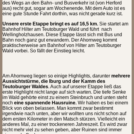
des Wegs an den Bahn- und Busverkehr ist (von Herford
aus) recht gut, sogar am Wochenende. Mit dem Auto ist es
eine gute Stunde Fahrt dorthin, was nicht gerade kurz ist.
Unsere erste Etappe bringt es auf 16,5 km.
Sie startet am
Bahnhof Hilter am Teutoburger Wald und führt nach
Wellingholzhausen. Diese Etappe lässt sich mit Bus und
Bahn noch ganz gut erwandern. Der Ahornweg kommt
praktischerweise am Bahnhof von Hilter am Teutoburger
Wald vorbei. So fällt der Einstieg leicht.
Am Ahornweg liegen so einige Highlights, darunter
mehrere
Aussichtstürme, die Iburg und der Kamm des
Teutoburger Waldes
. Auch auf unserer Etappe ließ das
erste Highlight nicht lange auf sich warten. Die tiefe Senke
im Wald gehörte einst zu einem Steinbruch und unten steht
noch
eine spannende Hausruine.
Wir haben es bei einem
Blick von oben belassen. Man kommt zwar bestimmt
irgendwie nach unten, aber wir wollten uns nicht schon auf
dem ersten Kilometer in den Matsch stürzen. Vielleicht ein
anderes Mal, zu einer trockeneren Jahreszeit. Es wird zwar
nicht mehr viel zu sehen geben, aber Ruinen sind immer