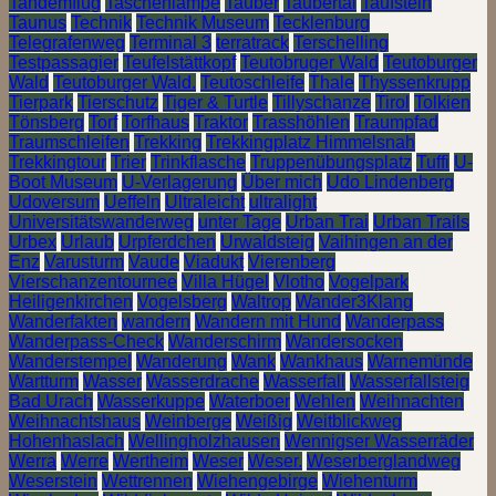
Tandemflug
Taschenlampe
Tauber
Taubertal
Taufstein
Taunus
Technik
Technik Museum
Tecklenburg
Telegrafenweg
Terminal 3
terratrack
Terschelling
Testpassagier
Teufelstättkopf
Teutobruger Wald
Teutoburger
Wald
Teutoburger Wald.
Teutoschleife
Thale
Thyssenkrupp
Tierpark
Tierschutz
Tiger & Turtle
Tillyschanze
Tirol
Tolkien
Tönsberg
Torf
Torfhaus
Traktor
Trasshöhlen
Traumpfad
Traumschleifen
Trekking
Trekkingplatz Himmelsnah
Trekkingtour
Trier
Trinkflasche
Truppenübungsplatz
Tuffi
U-
Boot Museum
U-Verlagerung
Über mich
Udo Lindenberg
Udoversum
Ueffeln
Ultraleicht
ultralight
Universitätswanderweg
unter Tage
Urban Trai
Urban Trails
Urbex
Urlaub
Urpferdchen
Urwaldsteig
Vaihingen an der
Enz
Varusturm
Vaude
Viadukt
Vierenberg
Vierschanzentournee
Villa Hügel
Vlotho
Vogelpark
Heiligenkirchen
Vogelsberg
Waltrop
Wander3Klang
Wanderfakten
wandern
Wandern mit Hund
Wanderpass
Wanderpass-Check
Wanderschirm
Wandersocken
Wanderstempel
Wanderung
Wank
Wankhaus
Warnemünde
Wartturm
Wasser
Wasserdrache
Wasserfall
Wasserfallsteig
Bad Urach
Wasserkuppe
Waterboer
Wehlen
Weihnachten
Weihnachtshaus
Weinberge
Weißig
Weitblickweg
Hohenhaslach
Wellingholzhausen
Wennigser Wasserräder
Werra
Werre
Wertheim
Weser
Weser.
Weserberglandweg
Weserstein
Wettrennen
Wiehengebirge
Wiehenturm