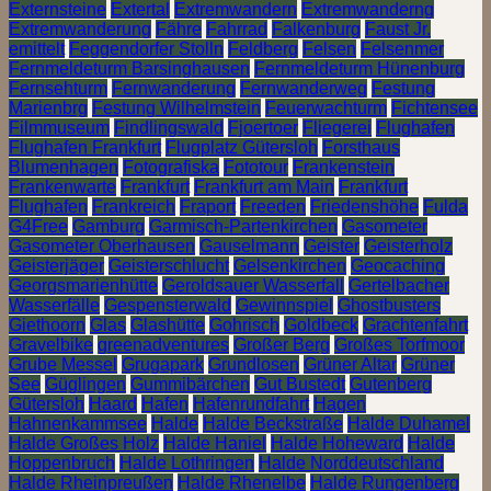
Externsteine
Extertal
Extremwandern
Extremwanderng
Extremwanderung
Fähre
Fahrrad
Falkenburg
Faust Jr.
emittelt
Feggendorfer Stolln
Feldberg
Felsen
Felsenmer
Fernmeldeturm Barsinghausen
Fernmeldeturm Hünenburg
Fernsehturm
Fernwanderung
Fernwanderweg
Festung
Marienbrg
Festung Wilhelmstein
Feuerwachturm
Fichtensee
Filmmuseum
Findlingswald
Fjoertoer
Fliegerei
Flughafen
Flughafen Frankfurt
Flugplatz Gütersloh
Forsthaus
Blumenhagen
Fotografiska
Fototour
Frankenstein
Frankenwarte
Frankfurt
Frankfurt am Main
Frankfurt
Flughafen
Frankreich
Fraport
Freeden
Friedenshöhe
Fulda
G4Free
Gamburg
Garmisch-Partenkirchen
Gasometer
Gasometer Oberhausen
Gauselmann
Geister
Geisterholz
Geisterjäger
Geisterschlucht
Gelsenkirchen
Geocaching
Georgsmarienhütte
Geroldsauer Wasserfall
Gertelbacher
Wasserfälle
Gespensterwald
Gewinnspiel
Ghostbusters
Giethoorn
Glas
Glashütte
Gohrisch
Goldbeck
Grachtenfahrt
Gravelbike
greenadventures
Großer Berg
Großes Torfmoor
Grube Messel
Grugapark
Grundlosen
Grüner Altar
Grüner
See
Güglingen
Gummibärchen
Gut Bustedt
Gutenberg
Gütersloh
Haard
Hafen
Hafenrundfahrt
Hagen
Hahnenkammsee
Halde
Halde Beckstraße
Halde Duhamel
Halde Großes Holz
Halde Haniel
Halde Hoheward
Halde
Hoppenbruch
Halde Lothringen
Halde Norddeutschland
Halde Rheinpreußen
Halde Rhenelbe
Halde Rungenberg