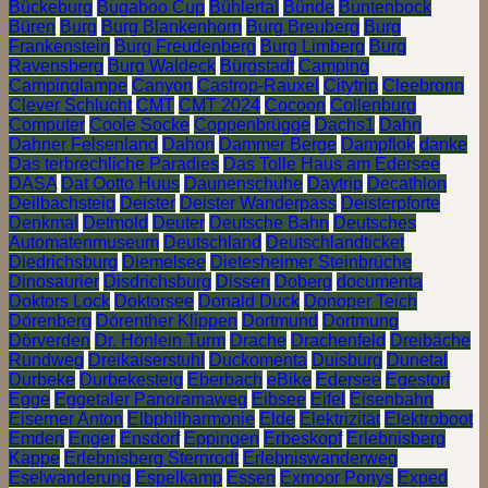
Bückeburg
Bugaboo Cup
Bühlertal
Bünde
Buntenbock
Büren
Burg
Burg Blankenhorn
Burg Breuberg
Burg
Frankenstein
Burg Freudenberg
Burg Limberg
Burg
Ravensberg
Burg Waldeck
Bürgstadt
Camping
Campinglampe
Canyon
Castrop-Rauxel
Citytrip
Cleebronn
Clever Schlucht
CMT
CMT 2024
Cocoon
Collenburg
Computer
Coole Socke
Coppenbrügge
Dachs1
Dahn
Dahner Felsenland
Dahon
Dammer Berge
Dampflok
danke
Das terbrechliche Paradies
Das Tolle Haus am Edersee
DASA
Dat Ootto Huus
Daunenschuhe
Daytrip
Decathlon
Deilbachsteig
Deister
Deister Wanderpass
Deisterpforte
Denkmal
Detmold
Deuter
Deutsche Bahn
Deutsches
Automatenmuseum
Deutschland
Deutschlandticket
Diedrichsburg
Diemelsee
Dietesheimer Steinbrüche
Dinosaurier
Disdrichsburg
Dissen
Doberg
documenta
Doktors Lock
Doktorsee
Donald Duck
Donoper Teich
Dörenberg
Dörenther Klippen
Dortmund
Dortmung
Dörverden
Dr. Hönlein Turm
Drache
Drachenfeld
Dreibäche
Rundweg
Dreikaiserstuhl
Duckomenta
Duisburg
Dunetal
Durbeke
Durbekesteig
Eberbach
eBike
Edersee
Egestorf
Egge
Eggetaler Panoramaweg
Eibsee
Eifel
Eisenbahn
Eiserner Anton
Elbphilharmonie
Elde
Elektrizität
Elektroboot
Emden
Enger
Ensdorf
Eppingen
Erbeskopf
Erlebnisberg
Kappe
Erlebnisberg Sternrodt
Erlebniswanderweg
Eselwanderung
Espelkamp
Essen
Exmoor Ponys
Exped