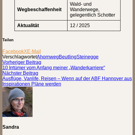
Wald- und
Wegbeschaffenheit
Wanderwege,
gelegentlich Schotter
Aktualität
12 / 2025
Teilen
Facebook
X
E-Mail
Verschlagwortet
Ahornweg
Beutling
Steinegge
Beitragsnavigation
Vorheriger
Vorheriger Beitrag
Beitrag:
10 Irrtümer vom Anfang meiner „Wanderkarriere“
Nächster
Nächster Beitrag
Beitrag:
Ausflüge, Vanlife, Reisen – Wenn auf der ABF Hannover aus
Inspirationen Pläne werden
Sandra