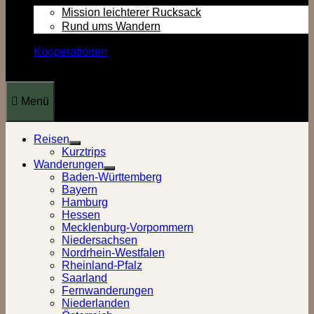
Mission leichterer Rucksack
Rund ums Wandern
Kooperationen
Menü
Reisen
Show
Kurztrips
sub
Wanderungen
menu
Show
Baden-Württemberg
sub
Bayern
menu
Hamburg
Hessen
Mecklenburg-Vorpommern
Niedersachsen
Nordrhein-Westfalen
Rheinland-Pfalz
Saarland
Fernwanderungen
Niederlanden