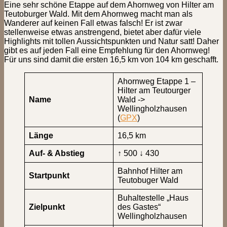
Eine sehr schöne Etappe auf dem Ahornweg von Hilter am
Teutoburger Wald. Mit dem Ahornweg macht man als
Wanderer auf keinen Fall etwas falsch! Er ist zwar
stellenweise etwas anstrengend, bietet aber dafür viele
Highlights mit tollen Aussichtspunkten und Natur satt! Daher
gibt es auf jeden Fall eine Empfehlung für den Ahornweg!
Für uns sind damit die ersten 16,5 km von 104 km geschafft.
Ahornweg Etappe 1 –
Hilter am Teutourger
Name
Wald ->
Wellingholzhausen
(
GPX
)
Länge
16,5 km
Auf- & Abstieg
↑ 500 ↓ 430
Bahnhof Hilter am
Startpunkt
Teutobuger Wald
Buhaltestelle „Haus
Zielpunkt
des Gastes“
Wellingholzhausen