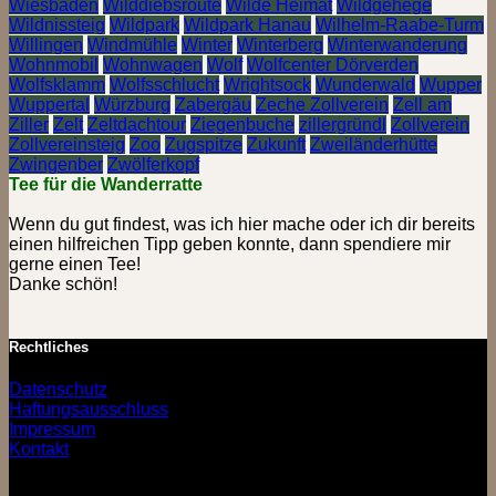
Wiesbaden
Wilddiebsroute
Wilde Heimat
Wildgehege
Wildnissteig
Wildpark
Wildpark Hanau
Wilhelm-Raabe-Turm
Willingen
Windmühle
Winter
Winterberg
Winterwanderung
Wohnmobil
Wohnwagen
Wolf
Wolfcenter Dörverden
Wolfsklamm
Wolfsschlucht
Wrightsock
Wunderwald
Wupper
Wuppertal
Würzburg
Zabergäu
Zeche Zollverein
Zell am
Ziller
Zelt
Zeltdachtour
Ziegenbuche
zillergründl
Zollverein
Zollvereinsteig
Zoo
Zugspitze
Zukunft
Zweiländerhütte
Zwingenber
Zwölferkopf
Tee für die Wanderratte
Wenn du gut findest, was ich hier mache oder ich dir bereits
einen hilfreichen Tipp geben konnte, dann spendiere mir
gerne einen Tee!
Danke schön!
Rechtliches
Datenschutz
Haftungsausschluss
Impressum
Kontakt