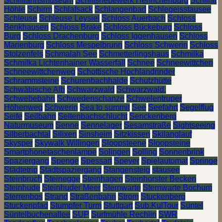
Schifffahrtsmuseum
Schiffshebewerk Henrichenburg
Schillat
Höhle
Schirm
Schlafsack
Schlangenbad
Schlegeisstausee
Schleuse
Schleuse Leysiel
Schloss Auerbach
Schloss
Benkhausen
Schloss Brake
Schloss Bückeburg
Schloss
Burg
Schloss Drachenburg
Schloss Iggenhausen
Schloss
Marienburg
Schloss Mespelbrunn
Schloss Schwerin
Schloss
Stolzenfels
Schmalah See
Schmetterlingshaus
Schmilka
Schmilka Lichtenhainer Wasserfall
Schnee
Schneewittchen
Schneewittchenweg
Schottische Hochlandrinder
Schrammsteine
Schurenbachhalde
Schutzhütte
Schwäbische Alb
Schwarzwald
Schwarzwald.
Schwebebahn
Schwedenschanze
Schwelentruper
Höhenweg
Schwerin
Sea to summit
See
Seefahrt
Segelflug
Seife
Seilbahn
Seltenbachschlucht
Senckenberg
Naturmuseum
Senne
Sennelager
Sesamstraße
Sightseeing
Silberbachtal
Silixen
Sinsheim
Sitzkissen
Skilanglauf
Skysper
Skywalk Willingen
Sloopsteene
Sloopsteine
Smartphonetaschenlampe
Solingen
Solling
Sonnenbrink
Spaziergang
Spenge
Spessart
Speyer
Spielautomat
Springe
Städtetrip
Stadtspaziergang
Stangensteig
stausee
Steinbruch
Steinegge
Steinhagen
Steinhorster Becken
Steinhude
Steinhuder Meer
Sternwarte
Sternwarte Bochum
Sterrenbos
Strand
Straßenbahn
Strom
Stuckenberg
Stuckenpfad
Stumpfer Turm
Stuttgart
Sub.KulTour
Süntel
Süntelbuchenallee
SUP
Surfmühle Rechlin
SWR