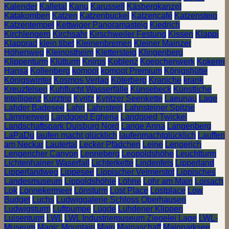
Kalender
Kalletal
Kanu
Karussell
Käsbergkanzel
Katakomben
Katzen
Katzenbuckel
Katzencafé
Katzensteig
Katzentempel
Kettwiger Panoramasteig
Kiedrich
Kirchlengern
Kirchsahr
Kirschweiler Festung
Kissen
Klappi
Klapprad
klein tibet
Kleinenbremen
Kleiner Mainzer
Höhenweg
Kleinostheim
Klettersteig
Klingenberg
Klippenturm
Klütturm
Knirps
Koblenz
Koepchenwerk
Kokerei
Hansa
Kollenberg
komoot
komoot Premium
Königshütte
Königswinter
Kosmos Verlag
Köterberg
Kraniche
krank
Kreuzfelsen
Kuhflucht Wasserfälle
Künsebeck
Künstliche
Intelligenz
Kurztrip
Kyritz
Kyritzer Seenkette
Laeunau
Lage
Lahder Badesee
Lahn
Lahnstein
Lahnsteiner Spitzje
Lämmerweg
Landgoed Egheria
Landgoed Twickel
Landschaftspark Duisburg Nord
Lange Anna
Langenberg
LaPaDu
laufen macht glücklich
laufenmachtglücklich
Lauffen
am Neckar
Lautertal
Lecker Pfädchen
Leine
Lengerich
Lengericher Canyon
Lenneberg
Leopoldshöhe
Leuchtturm
Lichtenhainer Waserfall
Lichterkette
Lindenfels
Lipperland
Lipperlandweg
Lippesee
Lippischer Velmerstot
Lippisches
Landesmuseum
Lippoldshöhle
Löhne
Lohr am Main
Loisach
Lok
Lonnekermeer
Lönsturm
Lost Place
Lostplace
Low
Budget
Luchs
Ludwiggalerie Schloss Oberhausen
Ludwigsturm
Luftpumpe
Lügde
Luhdener Klippen
Luisenturm
LWL
LWL Industriemuseum Ziegelei Lage
LWL-
Museum
Magic Mountain
Main
Mainaschaff
Mainparksee