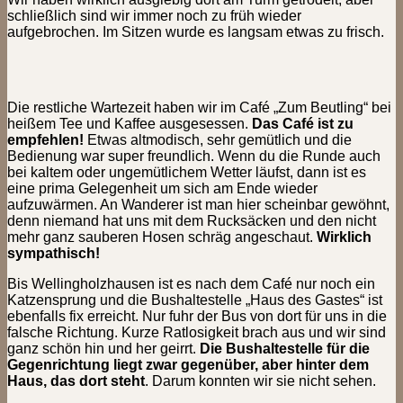
schließlich sind wir immer noch zu früh wieder
aufgebrochen. Im Sitzen wurde es langsam etwas zu frisch.
Die restliche Wartezeit haben wir im Café „Zum Beutling“ bei
heißem Tee und Kaffee ausgesessen.
Das Café ist zu
empfehlen!
Etwas altmodisch, sehr gemütlich und die
Bedienung war super freundlich. Wenn du die Runde auch
bei kaltem oder ungemütlichem Wetter läufst, dann ist es
eine prima Gelegenheit um sich am Ende wieder
aufzuwärmen. An Wanderer ist man hier scheinbar gewöhnt,
denn niemand hat uns mit dem Rucksäcken und den nicht
mehr ganz sauberen Hosen schräg angeschaut.
Wirklich
sympathisch!
Bis Wellingholzhausen ist es nach dem Café nur noch ein
Katzensprung und die Bushaltestelle „Haus des Gastes“ ist
ebenfalls fix erreicht. Nur fuhr der Bus von dort für uns in die
falsche Richtung. Kurze Ratlosigkeit brach aus und wir sind
ganz schön hin und her geirrt.
Die Bushaltestelle für die
Gegenrichtung liegt zwar gegenüber, aber hinter dem
Haus, das dort steht
. Darum konnten wir sie nicht sehen.