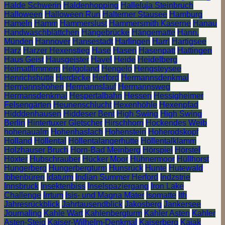
Halde Schwerin
Haldenhopping
Halleluja Steinbruch
Halloween
Halloween Run
Halterner Stausee
Hamburg
Hameln
Hamm
Hammerslust
Hammersmith Kaserne
Hanau
Handwaschblättchen
Hängebrücke
Hängematte
Hann.
Münden
Hannover
Hansestadt
Harlingen
Harrl
Hartigsee
Harz
Harzer Hexenstieg
Hase
Hasen
Hasenpatt
Hattingen
Haus Geist
Hausgeister
Havel
Heide
Heidelberg
Heimatflimmern
Helgoland
Hengelo
Hengsteysee
Henrichshütte
Herdecke
Herford
Hermannsdenkmal
Hermannshöhen
Hermannslauf
Hermannsweg
Hermansdenkmal
Hespertalbahn
Hessen
Hessigheimer
Felsengärten
Heunenschlucht
Hexenhöhle
Hexenpfad
Hidddenhausen
Hiddeser Bent
High Swing
High Swing
Berlin
Hintertuxer Gletscher
Hirschhorn
Hockendes Weib
hohenaualm
Hohenhaslach
Hohenstein
Hoherodskopf
Holland
Höllental
Höllentalangerhütte
Höllentalklamm
Holzhauser Bruch
Horn-Bad Meinberg
Hörspiel
Hörstel
Höxter
Hubschrauber
Hücker Moor
Hühnermoor
Hüllhorst
Hungerberg
Hungerbergturm
Hunsrück
Hunte
Hutewald
Ibbenbüren
Idaturm
Indian Summer Herford
Indzstrie
Innsbruck
Insektenbiss
Inselspaziergang
Iron Lake
Challenge
Irrtum
Isis- und Magna Mater
Isomatte
Ith
Jahresrückblick
Jahrtausendblick
Jakosberg
Jankersee
Journaling
Kahle Wart
Kahlenbergturm
Kahler Asten
Kahler
Asten-Steig
Kaiser-Wilhelm-Denkmal
Kaiserberg
Kajak