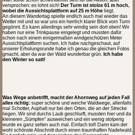
versprochen: es lohnt sich!
Der Turm ist stolze 61 m hoch,
wobei die Aussichtsplattform auf 25 m Höhe
liegt.
An diesem Wandertag spielte endlich auch mal wieder das
Wetter mit und so war uns ein herrlich klarer Blick vom Turm
gegönnt. Es kann allerdings sehr windig sein dort oben! Wir
haben nur eine Trinkpause eingelegt und mussten dafür
schon nach einem einigermaßen windgeschützen Meter
Aussichtsplattform suchen. Ich habe nachgeschaut, auf
unserer Erholungsrunde habe ich genau die gleichen Fotos
gmacht, aber da war der Wald wunderbar grün.
Ich habe
den Winter so satt!
Was Wege anbetrifft, macht der Ahornweg auf jeden Fall
alles richtig:
super schöne und weiche Waldwege, allenfalls
mal Schotter, Asphalt nur bei den Orten, die an der Strecke
liegen. Wir sind durchs Laub geschlurft, mussten hier und da
kleineren „Sümpfen“ ausweichen und ein wenig stolperig
wurde es ganz selten auch mal. Einfach toll! Dann kam der
wohl schönste Abschnitt durch einen traumhaften Nadelwald.