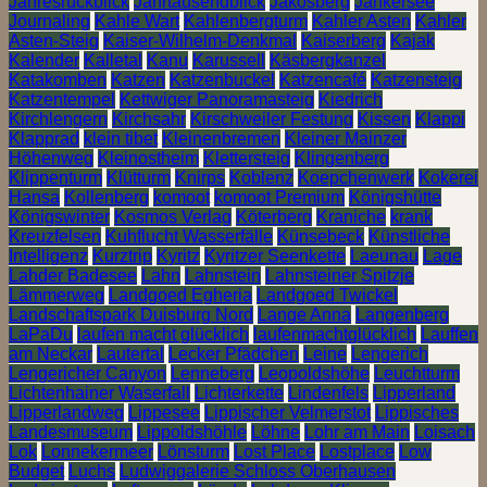
Jahresrückblick
Jahrtausendblick
Jakosberg
Jankersee
Journaling
Kahle Wart
Kahlenbergturm
Kahler Asten
Kahler
Asten-Steig
Kaiser-Wilhelm-Denkmal
Kaiserberg
Kajak
Kalender
Kalletal
Kanu
Karussell
Käsbergkanzel
Katakomben
Katzen
Katzenbuckel
Katzencafé
Katzensteig
Katzentempel
Kettwiger Panoramasteig
Kiedrich
Kirchlengern
Kirchsahr
Kirschweiler Festung
Kissen
Klappi
Klapprad
klein tibet
Kleinenbremen
Kleiner Mainzer
Höhenweg
Kleinostheim
Klettersteig
Klingenberg
Klippenturm
Klütturm
Knirps
Koblenz
Koepchenwerk
Kokerei
Hansa
Kollenberg
komoot
komoot Premium
Königshütte
Königswinter
Kosmos Verlag
Köterberg
Kraniche
krank
Kreuzfelsen
Kuhflucht Wasserfälle
Künsebeck
Künstliche
Intelligenz
Kurztrip
Kyritz
Kyritzer Seenkette
Laeunau
Lage
Lahder Badesee
Lahn
Lahnstein
Lahnsteiner Spitzje
Lämmerweg
Landgoed Egheria
Landgoed Twickel
Landschaftspark Duisburg Nord
Lange Anna
Langenberg
LaPaDu
laufen macht glücklich
laufenmachtglücklich
Lauffen
am Neckar
Lautertal
Lecker Pfädchen
Leine
Lengerich
Lengericher Canyon
Lenneberg
Leopoldshöhe
Leuchtturm
Lichtenhainer Waserfall
Lichterkette
Lindenfels
Lipperland
Lipperlandweg
Lippesee
Lippischer Velmerstot
Lippisches
Landesmuseum
Lippoldshöhle
Löhne
Lohr am Main
Loisach
Lok
Lonnekermeer
Lönsturm
Lost Place
Lostplace
Low
Budget
Luchs
Ludwiggalerie Schloss Oberhausen