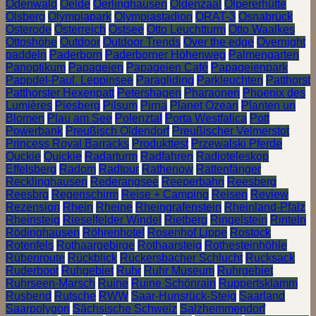
Odenwald
Oelde
Oerlinghausen
Oldenzaal
Olpererhütte
Olsberg
Olympiapark
Olympiastadion
ORAT-3
Osnabrück
Osterode
Österreich
Ostsee
Otto Leuchtturm
Otto Waalkes
Ottoshöhe
Outdoor
Outdoor Trends
Over the edge
Overnight
paddeln
Paderborn
Paderborner Höhenweg
Palmengarten
Panoptikum
Papageien
Papageien Café
Papageienpark
Pappdel-Paul. Leppinsee
Paragliding
Parkleuchten
Patthorst
Patthorster Hexenpatt
Petershagen
Pharaonen
Phoenix des
Lumières
Piesberg
Pilsum
Pirna
Planet Ozean
Planten un
Blomen
Plau am See
Polenztal
Porta Westfalica
Pott
Powerbank
Preußisch Oldendorf
Preußischer Velmerstot
Princess Royal Barracks
Produkttest
Przewalski Pferde
Quckie
Quickie
Radarturm
Radfahren
Radioteleskop
Effelsberg
Radom
Radtour
Rathenow
Rattenfänger
Recklinghausen
Rederangsee
Reeperbahn
Reesberg
Reesbrg
Regenschirm
Reise + Camping
Reisen
Review
Rezension
Rhein
Rheine
Rheingrafenstein
Rheinland-Pfalz
Rheinsteig
Rieselfelder Windel
Rietberg
Ringelstein
Rinteln
Rödinghausen
Röhrenhotel
Rosenhof Lippe
Rostock
Rotenfels
Rothaargebirge
Rothaarsteig
Rothesteinhöhle
Rübenroute
Rückblick
Rückersbacher Schlucht
Rucksack
Ruderboot
Ruhgebiet
Ruhr
Ruhr Museum
Ruhrgebiet
Ruhrseen-Marsch
Ruine
Ruine Schönrain
Ruppertsklamm
Rusbend
Rutsche
RWW
Saar-Hunsrück-Steig
Saarland
Saarpolygon
Sächsische Schweiz
Salzhemmendorf