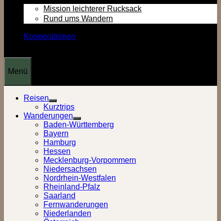
Mission leichterer Rucksack
Rund ums Wandern
Kooperationen
Menü
Reisen
Show
Kurztrips
sub
Wanderungen
menu
Show
Baden-Württemberg
sub
Bayern
menu
Hamburg
Hessen
Mecklenburg-Vorpommern
Niedersachsen
Nordrhein-Westfalen
Rheinland-Pfalz
Saarland
Fernwanderungen
Niederlanden