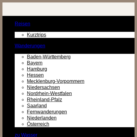
Zurück
zum
Inhalt
Reisen
Kurztrips
Wanderungen
Baden-Württemberg
Bayern
Hamburg
Hessen
Mecklenburg-Vorpommern
Niedersachsen
Nordrhein-Westfalen
Rheinland-Pfalz
Saarland
Fernwanderungen
Niederlanden
Österreich
zu Wasser