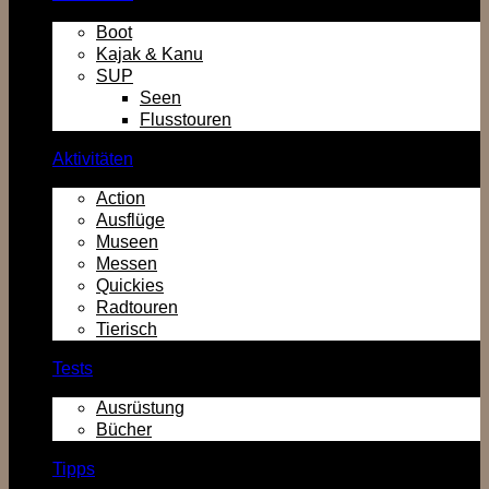
Boot
Kajak & Kanu
SUP
Seen
Flusstouren
Aktivitäten
Action
Ausflüge
Museen
Messen
Quickies
Radtouren
Tierisch
Tests
Ausrüstung
Bücher
Tipps