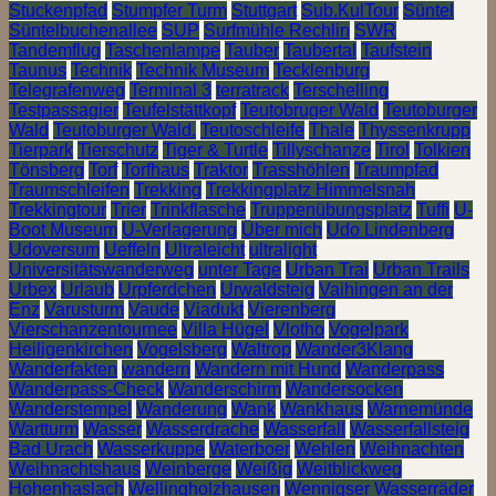
Stuckenpfad
Stumpfer Turm
Stuttgart
Sub.KulTour
Süntel
Süntelbuchenallee
SUP
Surfmühle Rechlin
SWR
Tandemflug
Taschenlampe
Tauber
Taubertal
Taufstein
Taunus
Technik
Technik Museum
Tecklenburg
Telegrafenweg
Terminal 3
terratrack
Terschelling
Testpassagier
Teufelstättkopf
Teutobruger Wald
Teutoburger
Wald
Teutoburger Wald.
Teutoschleife
Thale
Thyssenkrupp
Tierpark
Tierschutz
Tiger & Turtle
Tillyschanze
Tirol
Tolkien
Tönsberg
Torf
Torfhaus
Traktor
Trasshöhlen
Traumpfad
Traumschleifen
Trekking
Trekkingplatz Himmelsnah
Trekkingtour
Trier
Trinkflasche
Truppenübungsplatz
Tuffi
U-
Boot Museum
U-Verlagerung
Über mich
Udo Lindenberg
Udoversum
Ueffeln
Ultraleicht
ultralight
Universitätswanderweg
unter Tage
Urban Trai
Urban Trails
Urbex
Urlaub
Urpferdchen
Urwaldsteig
Vaihingen an der
Enz
Varusturm
Vaude
Viadukt
Vierenberg
Vierschanzentournee
Villa Hügel
Vlotho
Vogelpark
Heiligenkirchen
Vogelsberg
Waltrop
Wander3Klang
Wanderfakten
wandern
Wandern mit Hund
Wanderpass
Wanderpass-Check
Wanderschirm
Wandersocken
Wanderstempel
Wanderung
Wank
Wankhaus
Warnemünde
Wartturm
Wasser
Wasserdrache
Wasserfall
Wasserfallsteig
Bad Urach
Wasserkuppe
Waterboer
Wehlen
Weihnachten
Weihnachtshaus
Weinberge
Weißig
Weitblickweg
Hohenhaslach
Wellingholzhausen
Wennigser Wasserräder