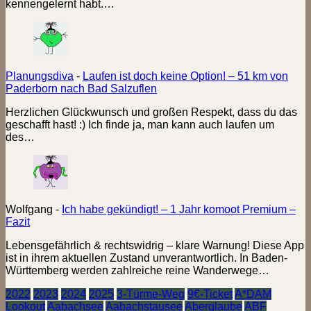
kennengelernt habt.…
Planungsdiva
-
Laufen ist doch keine Option! – 51 km von
Paderborn nach Bad Salzuflen
Herzlichen Glückwunsch und großen Respekt, dass du das
geschafft hast! :) Ich finde ja, man kann auch laufen um
des…
Wolfgang
-
Ich habe gekündigt! – 1 Jahr komoot Premium –
Fazit
Lebensgefährlich & rechtswidrig – klare Warnung! Diese App
ist in ihrem aktuellen Zustand unverantwortlich. In Baden-
Württemberg werden zahlreiche reine Wanderwege…
2022
2023
2024
2025
3-Türme-Weg
9€-Ticket
A*DAM
Lookout
Aabachsee
Aabachstausee
Aberglaube
ABF