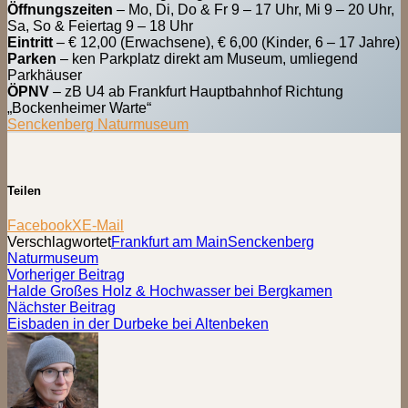
Öffnungszeiten
– Mo, Di, Do & Fr 9 – 17 Uhr, Mi 9 – 20 Uhr,
Sa, So & Feiertag 9 – 18 Uhr
Eintritt
– € 12,00 (Erwachsene), € 6,00 (Kinder, 6 – 17 Jahre)
Parken
– ken Parkplatz direkt am Museum, umliegend
Parkhäuser
ÖPNV
– zB U4 ab Frankfurt Hauptbahnhof Richtung
„Bockenheimer Warte“
Senckenberg Naturmuseum
Teilen
Facebook
X
E-Mail
Verschlagwortet
Frankfurt am Main
Senckenberg
Naturmuseum
Beitragsnavigation
Vorheriger
Vorheriger Beitrag
Beitrag:
Halde Großes Holz & Hochwasser bei Bergkamen
Nächster
Nächster Beitrag
Beitrag:
Eisbaden in der Durbeke bei Altenbeken