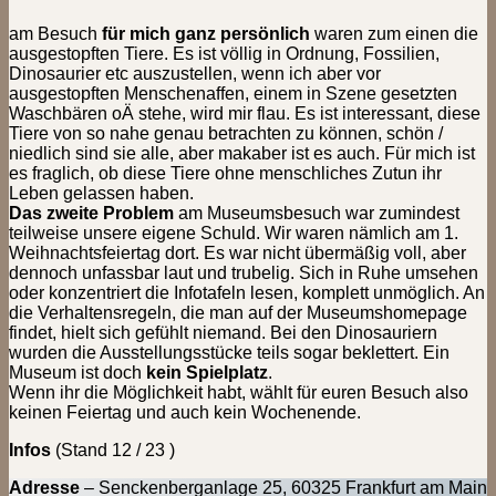
am Besuch
für mich ganz persönlich
waren zum einen die
ausgestopften Tiere. Es ist völlig in Ordnung, Fossilien,
Dinosaurier etc auszustellen, wenn ich aber vor
ausgestopften Menschenaffen, einem in Szene gesetzten
Waschbären oÄ stehe, wird mir flau. Es ist interessant, diese
Tiere von so nahe genau betrachten zu können, schön /
niedlich sind sie alle, aber makaber ist es auch. Für mich ist
es fraglich, ob diese Tiere ohne menschliches Zutun ihr
Leben gelassen haben.
Das zweite Problem
am Museumsbesuch war zumindest
teilweise unsere eigene Schuld. Wir waren nämlich am 1.
Weihnachtsfeiertag dort. Es war nicht übermäßig voll, aber
dennoch unfassbar laut und trubelig. Sich in Ruhe umsehen
oder konzentriert die Infotafeln lesen, komplett unmöglich. An
die Verhaltensregeln, die man auf der Museumshomepage
findet, hielt sich gefühlt niemand. Bei den Dinosauriern
wurden die Ausstellungsstücke teils sogar beklettert. Ein
Museum ist doch
kein Spielplatz
.
Wenn ihr die Möglichkeit habt, wählt für euren Besuch also
keinen Feiertag und auch kein Wochenende.
Infos
(Stand 12 / 23 )
Adresse
– Senckenberganlage 25, 60325 Frankfurt am Main