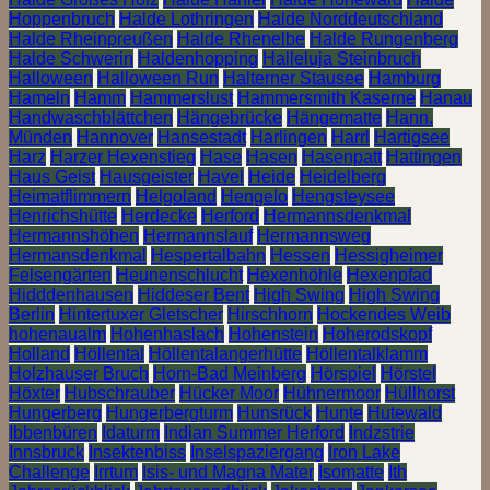
Hoppenbruch
Halde Lothringen
Halde Norddeutschland
Halde Rheinpreußen
Halde Rhenelbe
Halde Rungenberg
Halde Schwerin
Haldenhopping
Halleluja Steinbruch
Halloween
Halloween Run
Halterner Stausee
Hamburg
Hameln
Hamm
Hammerslust
Hammersmith Kaserne
Hanau
Handwaschblättchen
Hängebrücke
Hängematte
Hann.
Münden
Hannover
Hansestadt
Harlingen
Harrl
Hartigsee
Harz
Harzer Hexenstieg
Hase
Hasen
Hasenpatt
Hattingen
Haus Geist
Hausgeister
Havel
Heide
Heidelberg
Heimatflimmern
Helgoland
Hengelo
Hengsteysee
Henrichshütte
Herdecke
Herford
Hermannsdenkmal
Hermannshöhen
Hermannslauf
Hermannsweg
Hermansdenkmal
Hespertalbahn
Hessen
Hessigheimer
Felsengärten
Heunenschlucht
Hexenhöhle
Hexenpfad
Hidddenhausen
Hiddeser Bent
High Swing
High Swing
Berlin
Hintertuxer Gletscher
Hirschhorn
Hockendes Weib
hohenaualm
Hohenhaslach
Hohenstein
Hoherodskopf
Holland
Höllental
Höllentalangerhütte
Höllentalklamm
Holzhauser Bruch
Horn-Bad Meinberg
Hörspiel
Hörstel
Höxter
Hubschrauber
Hücker Moor
Hühnermoor
Hüllhorst
Hungerberg
Hungerbergturm
Hunsrück
Hunte
Hutewald
Ibbenbüren
Idaturm
Indian Summer Herford
Indzstrie
Innsbruck
Insektenbiss
Inselspaziergang
Iron Lake
Challenge
Irrtum
Isis- und Magna Mater
Isomatte
Ith