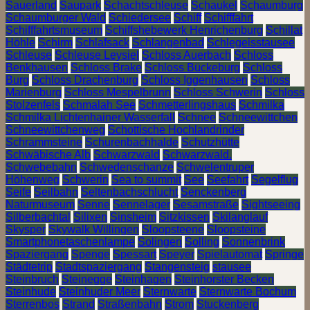
Sauerland
Saupark
Schachtschleuse
Schaukel
Schaumburg
Schaumburger Wald
Schiedersee
Schiff
Schifffahrt
Schifffahrtsmuseum
Schiffshebewerk Henrichenburg
Schillat
Höhle
Schirm
Schlafsack
Schlangenbad
Schlegeisstausee
Schleuse
Schleuse Leysiel
Schloss Auerbach
Schloss
Benkhausen
Schloss Brake
Schloss Bückeburg
Schloss
Burg
Schloss Drachenburg
Schloss Iggenhausen
Schloss
Marienburg
Schloss Mespelbrunn
Schloss Schwerin
Schloss
Stolzenfels
Schmalah See
Schmetterlingshaus
Schmilka
Schmilka Lichtenhainer Wasserfall
Schnee
Schneewittchen
Schneewittchenweg
Schottische Hochlandrinder
Schrammsteine
Schurenbachhalde
Schutzhütte
Schwäbische Alb
Schwarzwald
Schwarzwald.
Schwebebahn
Schwedenschanze
Schwelentruper
Höhenweg
Schwerin
Sea to summit
See
Seefahrt
Segelflug
Seife
Seilbahn
Seltenbachschlucht
Senckenberg
Naturmuseum
Senne
Sennelager
Sesamstraße
Sightseeing
Silberbachtal
Silixen
Sinsheim
Sitzkissen
Skilanglauf
Skysper
Skywalk Willingen
Sloopsteene
Sloopsteine
Smartphonetaschenlampe
Solingen
Solling
Sonnenbrink
Spaziergang
Spenge
Spessart
Speyer
Spielautomat
Springe
Städtetrip
Stadtspaziergang
Stangensteig
stausee
Steinbruch
Steinegge
Steinhagen
Steinhorster Becken
Steinhude
Steinhuder Meer
Sternwarte
Sternwarte Bochum
Sterrenbos
Strand
Straßenbahn
Strom
Stuckenberg