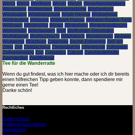
Werra
Werre
Wertheim
Weser
Weser.
Weserberglandweg
Weserstein
Wettrennen
Wiehengebirge
Wiehenturm
Wiesbaden
Wilddiebsroute
Wilde Heimat
Wildgehege
Wildnissteig
Wildpark
Wildpark Hanau
Wilhelm-Raabe-Turm
Willingen
Windmühle
Winter
Winterberg
Winterwanderung
Wohnmobil
Wohnwagen
Wolf
Wolfcenter Dörverden
Wolfsklamm
Wolfsschlucht
Wrightsock
Wunderwald
Wupper
Wuppertal
Würzburg
Zabergäu
Zeche Zollverein
Zell am
Ziller
Zelt
Zeltdachtour
Ziegenbuche
zillergründl
Zollverein
Zollvereinsteig
Zoo
Zugspitze
Zukunft
Zweiländerhütte
Zwingenber
Zwölferkopf
Tee für die Wanderratte
Wenn du gut findest, was ich hier mache oder ich dir bereits
einen hilfreichen Tipp geben konnte, dann spendiere mir
gerne einen Tee!
Danke schön!
Rechtliches
Datenschutz
Haftungsausschluss
Impressum