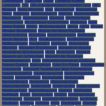
Ludwigsturm
Luftpumpe
Lügde
Luhdener Klippen
Luisenturm
LWL
LWL Industriemuseum Ziegelei Lage
LWL-
Museum
Magic Mountain
Main
Mainaschaff
Mainparksee
Mainz
Malerweg
Mammutmarsch
Märchen
Marienmünster
Mausoleum
Maximilianpark
Maxipark
Meckelenburg-
Vorpommern
Mecklenburg-Vorpommern
Melibokus
Melle
Meller Balkon
Merkur
Merkurbergbahn
Messe
militär
Minden
Miniatur Wunderland
Mission leichterer Rucksack
Mittellandkanal
Modellbau
Modelleisenbahn
Moltketurm
Monte Wauwau
Moor
Mordkuhlenberg
Mordkuhlenturm
Mottbruchhalde
Mückenstich
Mühlheim
Mummelsee
München
Müngsten Brückenpark
Müngstener Brücke
Müngstener Brückenpark
Müritz
Musenberg
Museum
Museum am Schölerberg
Museum der Illusionen
Nachtwanderung
Nahe
Nahverkehrsmuseum Dortmund
Nasses Dreieck
Nationalpark
Natur Eis Palast
Naturbummler
Naturkunde
Naturpark Teutoburger Wald Eggegebirge
Naturschutzgebiet
Nautwissenschaft
Neanderlandsteig
Neckar
Neckargemünd
Neckarhalde
Neckarsteig
Neckarsteinach
Neuenknick
Nibelungenhalle
Nibelungensteig
Niederlande
Niederlanden
Niedersachen
Niedersachsen
Niedringhaussee
Nieheim
Nienhagen
Nightwalk
Nixdof
Nonnenstein
Nordisk
Nordmannsturm
Nordmarsch
Nordpunkt
Nordrhein Weestfalen
Nordrhein-
Westfalen
Nordsee
Norheim
NRW
Oberhausen
Obersee