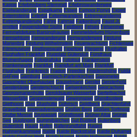
Kappe
Erlebnisberg Sternrodt
Erlebniswanderweg
Eselwanderung
Espelkamp
Essen
Exmoor Ponys
Exped
Externsteine
Extertal
Extremwandern
Extremwanderng
Extremwanderung
Fähre
Fahrrad
Falkenburg
Faust Jr.
emittelt
Feggendorfer Stolln
Feldberg
Felsen
Felsenmer
Fernmeldeturm Barsinghausen
Fernmeldeturm Hünenburg
Fernsehturm
Fernwanderung
Fernwanderweg
Festung
Marienbrg
Festung Wilhelmstein
Feuerwachturm
Fichtensee
Filmmuseum
Findlingswald
Fjoertoer
Fliegerei
Flughafen
Flughafen Frankfurt
Flugplatz Gütersloh
Forsthaus
Blumenhagen
Fotografiska
Fototour
Frankenstein
Frankenwarte
Frankfurt
Frankfurt am Main
Frankfurt
Flughafen
Frankreich
Fraport
Freeden
Friedenshöhe
Fulda
G4Free
Gamburg
Garmisch-Partenkirchen
Gasometer
Gasometer Oberhausen
Gauselmann
Geister
Geisterholz
Geisterjäger
Geisterschlucht
Gelsenkirchen
Geocaching
Georgsmarienhütte
Geroldsauer Wasserfall
Gertelbacher
Wasserfälle
Gespensterwald
Gewinnspiel
Ghostbusters
Giethoorn
Glas
Glashütte
Gohrisch
Goldbeck
Grachtenfahrt
Gravelbike
greenadventures
Großer Berg
Großes Torfmoor
Grube Messel
Grugapark
Grundlosen
Grüner Altar
Grüner
See
Güglingen
Gummibärchen
Gut Bustedt
Gutenberg
Gütersloh
Haard
Hafen
Hafenrundfahrt
Hagen
Hahnenkammsee
Halde
Halde Beckstraße
Halde Duhamel
Halde Großes Holz
Halde Haniel
Halde Hoheward
Halde