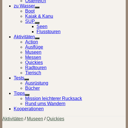
Österreich
zu Wasser
Show
Boot
sub
Kajak & Kanu
menu
SUP
Show
Seen
sub
Flusstouren
menu
Aktivitäten
Show
Action
sub
Ausflüge
menu
Museen
Messen
Quickies
Radtouren
Tierisch
Tests
Show
Ausrüstung
sub
Bücher
menu
Tipps
Show
Mission leichterer Rucksack
sub
Rund ums Wandern
menu
Kooperationen
Aktivitäten
/
Museen
/
Quickies