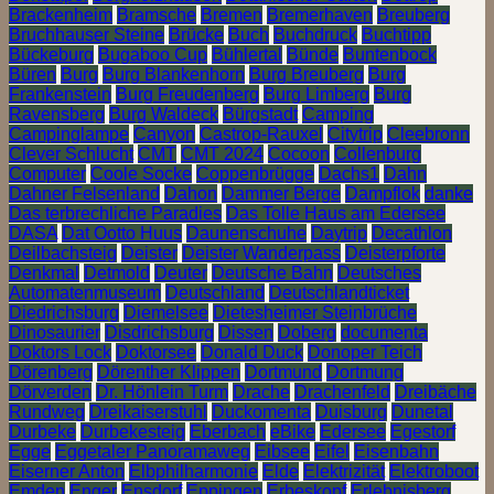
Brackenheim
Bramsche
Bremen
Bremerhaven
Breuberg
Bruchhauser Steine
Brücke
Buch
Buchdruck
Buchtipp
Bückeburg
Bugaboo Cup
Bühlertal
Bünde
Buntenbock
Büren
Burg
Burg Blankenhorn
Burg Breuberg
Burg
Frankenstein
Burg Freudenberg
Burg Limberg
Burg
Ravensberg
Burg Waldeck
Bürgstadt
Camping
Campinglampe
Canyon
Castrop-Rauxel
Citytrip
Cleebronn
Clever Schlucht
CMT
CMT 2024
Cocoon
Collenburg
Computer
Coole Socke
Coppenbrügge
Dachs1
Dahn
Dahner Felsenland
Dahon
Dammer Berge
Dampflok
danke
Das terbrechliche Paradies
Das Tolle Haus am Edersee
DASA
Dat Ootto Huus
Daunenschuhe
Daytrip
Decathlon
Deilbachsteig
Deister
Deister Wanderpass
Deisterpforte
Denkmal
Detmold
Deuter
Deutsche Bahn
Deutsches
Automatenmuseum
Deutschland
Deutschlandticket
Diedrichsburg
Diemelsee
Dietesheimer Steinbrüche
Dinosaurier
Disdrichsburg
Dissen
Doberg
documenta
Doktors Lock
Doktorsee
Donald Duck
Donoper Teich
Dörenberg
Dörenther Klippen
Dortmund
Dortmung
Dörverden
Dr. Hönlein Turm
Drache
Drachenfeld
Dreibäche
Rundweg
Dreikaiserstuhl
Duckomenta
Duisburg
Dunetal
Durbeke
Durbekesteig
Eberbach
eBike
Edersee
Egestorf
Egge
Eggetaler Panoramaweg
Eibsee
Eifel
Eisenbahn
Eiserner Anton
Elbphilharmonie
Elde
Elektrizität
Elektroboot
Emden
Enger
Ensdorf
Eppingen
Erbeskopf
Erlebnisberg