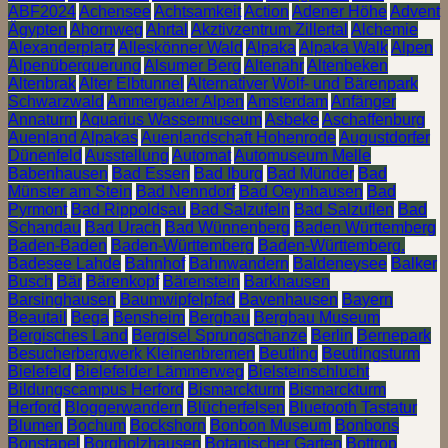
ABF2024
Achensee
Achtsamkeit
Action
Adener Höhe
Advent
Ägypten
Ahornweg
Ahrtal
Akztivzentrum Zillertal
Alchemie
Alexanderplatz
Alleskönner Wald
Alpaka
Alpaka Walk
Alpen
Alpenüberquerung
Alsumer Berg
Altenahr
Altenbeken
Altenbrak
Alter Elbtunnel
Alternativer Wolf- und Bärenpark
Schwarzwald
Ammergauer Alpen
Amsterdam
Anfänger
Annaturm
Aquarius Wassermuseum
Asbeke
Aschaffenburg
Auenland Alpakas
Auenlandschaft Hohenrode
Augustdorfer
Dünenfeld
Ausstellung
Automat
Automuseum Melle
Babenhausen
Bad Essen
Bad Iburg
Bad Münder
Bad
Münster am Stein
Bad Nenndorf
Bad Oeynhausen
Bad
Pyrmont
Bad Rippoldsau
Bad Salzufeln
Bad Salzuflen
Bad
Schandau
Bad Urach
Bad Wünnenberg
Baden Württemberg
Baden-Baden
Baden-Württemberg
Baden-Württemberg.
Badesee Lahde
Bahnhof
Bahnwandern
Baldeneysee
Balker
Busch
Bär
Bärenkopf
Bärenstein
Barkhausen
Barsinghausen
Baumwipfelpfad
Bavenhausen
Bayern
Beautail
Bega
Bensheim
Bergbau
Bergbau Museum
Bergisches Land
Bergisel Sprungschanze
Berlin
Bernepark
Besucherbergwerk Kleinenbremen
Beutling
Beutlingsturm
Bielefeld
Bielefelder Lämmerweg
Bielsteinschlucht
Bildungscampus Herford
Bismarckturm
Bismarckturm
Herford
Bloggerwandern
Blücherfelsen
Bluetooth Tastatur
Blumen
Bochum
Bockshorn
Bonbon Museum
Bonbons
Bonstapel
Borgholzhausen
Botanischer Garten
Bottrop