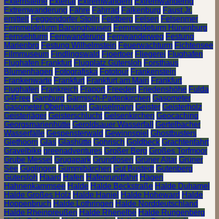
Externsteine
Extertal
Extremwandern
Extremwanderng
Extremwanderung
Fähre
Fahrrad
Falkenburg
Faust Jr.
emittelt
Feggendorfer Stolln
Feldberg
Felsen
Felsenmer
Fernmeldeturm Barsinghausen
Fernmeldeturm Hünenburg
Fernsehturm
Fernwanderung
Fernwanderweg
Festung
Marienbrg
Festung Wilhelmstein
Feuerwachturm
Fichtensee
Filmmuseum
Findlingswald
Fjoertoer
Fliegerei
Flughafen
Flughafen Frankfurt
Flugplatz Gütersloh
Forsthaus
Blumenhagen
Fotografiska
Fototour
Frankenstein
Frankenwarte
Frankfurt
Frankfurt am Main
Frankfurt
Flughafen
Frankreich
Fraport
Freeden
Friedenshöhe
Fulda
G4Free
Gamburg
Garmisch-Partenkirchen
Gasometer
Gasometer Oberhausen
Gauselmann
Geister
Geisterholz
Geisterjäger
Geisterschlucht
Gelsenkirchen
Geocaching
Georgsmarienhütte
Geroldsauer Wasserfall
Gertelbacher
Wasserfälle
Gespensterwald
Gewinnspiel
Ghostbusters
Giethoorn
Glas
Glashütte
Gohrisch
Goldbeck
Grachtenfahrt
Gravelbike
greenadventures
Großer Berg
Großes Torfmoor
Grube Messel
Grugapark
Grundlosen
Grüner Altar
Grüner
See
Güglingen
Gummibärchen
Gut Bustedt
Gutenberg
Gütersloh
Haard
Hafen
Hafenrundfahrt
Hagen
Hahnenkammsee
Halde
Halde Beckstraße
Halde Duhamel
Halde Großes Holz
Halde Haniel
Halde Hoheward
Halde
Hoppenbruch
Halde Lothringen
Halde Norddeutschland
Halde Rheinpreußen
Halde Rhenelbe
Halde Rungenberg