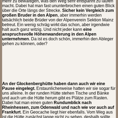
mehr zu bewältigen, was den Weg sehr entspannt zu laufen
macht. Dabei hat man fast ununterbrochen einen guten Blick
über die Orte längs der Strecke.
Sicher kein Vergleich zum
großen Bruder in den Alpen
, aber immerhin werden
tatsächlich beide Brüder von der Alpenverein Sektion Mainz
betreut. Ein wenig schräg wirkt das schon, aber irgendwie
halt auch ganz witzig. Und nicht jeder kann
eine
anspruchsvolle Höhenwanderung in den Alpen
unternehmen
. Da ist es doch schön, immerhin den Ableger
gehen zu können, oder?
An der Glockenberghütte haben dann auch wir eine
Pause eingelegt.
Erstaunlicherweise hatten wir sie sogar für
uns alleine. In der runden Hütte stehen Tische und Bänke
und auch um die Hütte herum gibt es Plätze zum Rasten.
Dabei hat man einen guten
Rundumblick nach
Rheinhessen, zum Odenwald und nach wie vor auch auf
Frankfurt
. Ein Geocache liegt hier ebenfalls. Vom Weg aus
ist die Hütte zunächst lange nicht zu sehen, deshalb sollte