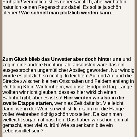
Frühjahr! Vermutlich ist es nebensächlich, aber wir hatten
natürlich keinen Regenschutz dabei. Es sollte ja schön
bleiben!
Wie schnell man plötzlich werden kann…
Zum Glück blieb das Unwetter aber doch hinter uns
und
zog in eine andere Richtung ab, ansonsten wäre das ein
ausgesprochen ungemütlicher Abstieg geworden. Nur windig
wurde es plötzlich so richtig. In leichtem Auf und Ab führt die
Strecke zwischen kleinen Ortschaften und Feldern entlang in
Richtung Klein-Winternheim, wo unser Endpunkt lag. Lange
wollten wir nicht glauben, dass es hier wirklich einen
Bahnhof gibt, aber es ist so!
Hier werden wir also in die
zweite Etappe starten,
wenn es Zeit dafür ist. Vielleicht
dann, wenn der Wein so weit ist. Ich kann mir die Hänge
voller Weinreben richtig schön vorstellen. Da kann man
vielleicht sogar mal naschen. Das haben wir schon einmal
gemacht, aber viel zu früh! Wie sauer kann bitte ein
Lebensmittel sein?