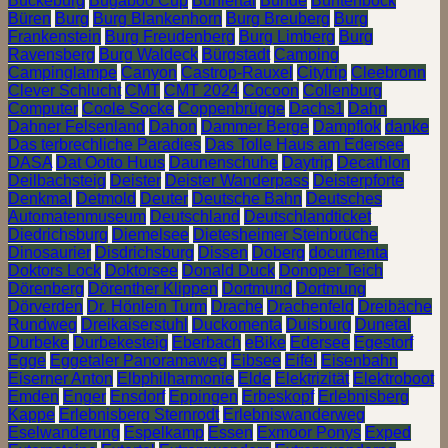
Bückeburg
Bugaboo Cup
Bühlertal
Bünde
Buntenbock
Büren
Burg
Burg Blankenhorn
Burg Breuberg
Burg
Frankenstein
Burg Freudenberg
Burg Limberg
Burg
Ravensberg
Burg Waldeck
Bürgstadt
Camping
Campinglampe
Canyon
Castrop-Rauxel
Citytrip
Cleebronn
Clever Schlucht
CMT
CMT 2024
Cocoon
Collenburg
Computer
Coole Socke
Coppenbrügge
Dachs1
Dahn
Dahner Felsenland
Dahon
Dammer Berge
Dampflok
danke
Das terbrechliche Paradies
Das Tolle Haus am Edersee
DASA
Dat Ootto Huus
Daunenschuhe
Daytrip
Decathlon
Deilbachsteig
Deister
Deister Wanderpass
Deisterpforte
Denkmal
Detmold
Deuter
Deutsche Bahn
Deutsches
Automatenmuseum
Deutschland
Deutschlandticket
Diedrichsburg
Diemelsee
Dietesheimer Steinbrüche
Dinosaurier
Disdrichsburg
Dissen
Doberg
documenta
Doktors Lock
Doktorsee
Donald Duck
Donoper Teich
Dörenberg
Dörenther Klippen
Dortmund
Dortmung
Dörverden
Dr. Hönlein Turm
Drache
Drachenfeld
Dreibäche
Rundweg
Dreikaiserstuhl
Duckomenta
Duisburg
Dunetal
Durbeke
Durbekesteig
Eberbach
eBike
Edersee
Egestorf
Egge
Eggetaler Panoramaweg
Eibsee
Eifel
Eisenbahn
Eiserner Anton
Elbphilharmonie
Elde
Elektrizität
Elektroboot
Emden
Enger
Ensdorf
Eppingen
Erbeskopf
Erlebnisberg
Kappe
Erlebnisberg Sternrodt
Erlebniswanderweg
Eselwanderung
Espelkamp
Essen
Exmoor Ponys
Exped