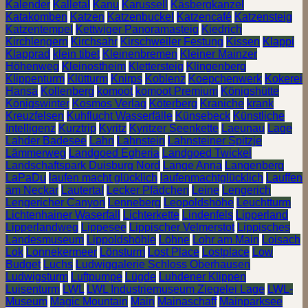
Kalender
Kalletal
Kanu
Karussell
Käsbergkanzel
Katakomben
Katzen
Katzenbuckel
Katzencafé
Katzensteig
Katzentempel
Kettwiger Panoramasteig
Kiedrich
Kirchlengern
Kirchsahr
Kirschweiler Festung
Kissen
Klappi
Klapprad
klein tibet
Kleinenbremen
Kleiner Mainzer
Höhenweg
Kleinostheim
Klettersteig
Klingenberg
Klippenturm
Klütturm
Knirps
Koblenz
Koepchenwerk
Kokerei
Hansa
Kollenberg
komoot
komoot Premium
Königshütte
Königswinter
Kosmos Verlag
Köterberg
Kraniche
krank
Kreuzfelsen
Kuhflucht Wasserfälle
Künsebeck
Künstliche
Intelligenz
Kurztrip
Kyritz
Kyritzer Seenkette
Laeunau
Lage
Lahder Badesee
Lahn
Lahnstein
Lahnsteiner Spitzje
Lämmerweg
Landgoed Egheria
Landgoed Twickel
Landschaftspark Duisburg Nord
Lange Anna
Langenberg
LaPaDu
laufen macht glücklich
laufenmachtglücklich
Lauffen
am Neckar
Lautertal
Lecker Pfädchen
Leine
Lengerich
Lengericher Canyon
Lenneberg
Leopoldshöhe
Leuchtturm
Lichtenhainer Waserfall
Lichterkette
Lindenfels
Lipperland
Lipperlandweg
Lippesee
Lippischer Velmerstot
Lippisches
Landesmuseum
Lippoldshöhle
Löhne
Lohr am Main
Loisach
Lok
Lonnekermeer
Lönsturm
Lost Place
Lostplace
Low
Budget
Luchs
Ludwiggalerie Schloss Oberhausen
Ludwigsturm
Luftpumpe
Lügde
Luhdener Klippen
Luisenturm
LWL
LWL Industriemuseum Ziegelei Lage
LWL-
Museum
Magic Mountain
Main
Mainaschaff
Mainparksee