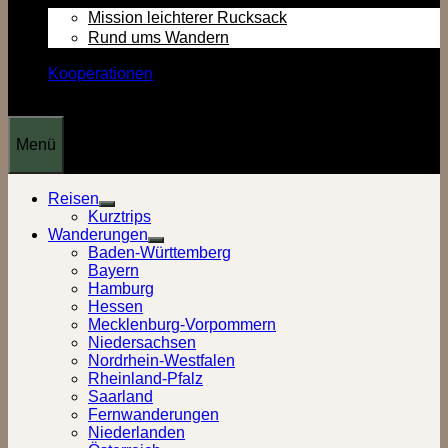
Mission leichterer Rucksack
Rund ums Wandern
Kooperationen
Menü
Reisen
Show
Kurztrips
sub
Wanderungen
menu
Show
Baden-Württemberg
sub
Bayern
menu
Hamburg
Hessen
Mecklenburg-Vorpommern
Niedersachsen
Nordrhein-Westfalen
Rheinland-Pfalz
Saarland
Fernwanderungen
Niederlanden