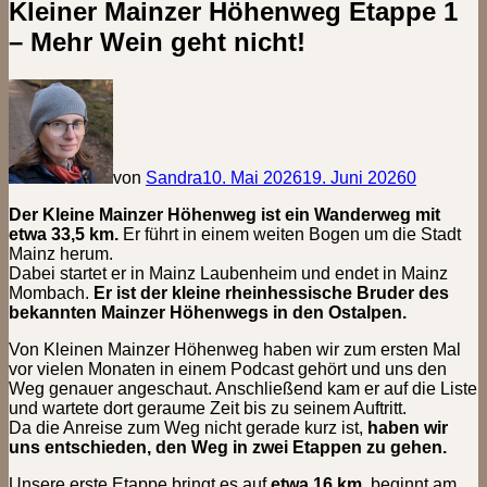
Kleiner Mainzer Höhenweg Etappe 1
– Mehr Wein geht nicht!
von
Sandra
10. Mai 2026
19. Juni 2026
0
Der Kleine Mainzer Höhenweg ist ein Wanderweg mit
etwa 33,5 km.
Er führt in einem weiten Bogen um die Stadt
Mainz herum.
Dabei startet er in Mainz Laubenheim und endet in Mainz
Mombach.
Er ist der kleine rheinhessische Bruder des
bekannten Mainzer Höhenwegs in den Ostalpen.
Von Kleinen Mainzer Höhenweg haben wir zum ersten Mal
vor vielen Monaten in einem Podcast gehört und uns den
Weg genauer angeschaut. Anschließend kam er auf die Liste
und wartete dort geraume Zeit bis zu seinem Auftritt.
Da die Anreise zum Weg nicht gerade kurz ist,
haben wir
uns entschieden, den Weg in zwei Etappen zu gehen.
Unsere erste Etappe bringt es auf
etwa 16 km
, beginnt am