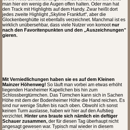
man hier ein wenig die Augen offen halten. Oder man hat
den Track mit Highlights auf dem Handy. Zwar heißt dort
jedes zweite Highlight „Skyline Frankfurt“, aber die
Glockenberghütte ist ebenfalls verzeichnet. Manchmal ist es
wirklich unübersehbar, dass viele Nutzer von komoot
nur
nach den Favoritenpunkten und den „Auszeichnungen“
gieren.
Mit Verniedlichungen haben sie es auf dem Kleinen
Mainzer Höhenweg!
So läuft man vorbei am etwas erhöht
liegenden Harxheimer Kapellchen bis hin zum
Schlossbergtürmchen. Das Türmchen kann sich in Sachen
Höhe mit dem der Bodenheimer Höhe die Hand reichen. Es
sind nur wenige Stufen bis nach oben. Obwohl ich sonst
keinen Turm auslasse, haben wir hier auf den Aufstieg
verzichtet.
Hinter uns braute sich nämlich ein deftiger
Schauer zusammen,
der für diesen Tag überhaupt nicht
angesagt gewesen war. Typisch mal wieder in diesem