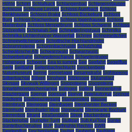
Höhle
Schirm
Schlafsack
Schlangenbad
Schlegeisstausee
Schleuse
Schleuse Leysiel
Schloss Auerbach
Schloss
Benkhausen
Schloss Brake
Schloss Bückeburg
Schloss
Burg
Schloss Drachenburg
Schloss Iggenhausen
Schloss
Marienburg
Schloss Mespelbrunn
Schloss Schwerin
Schloss
Stolzenfels
Schmalah See
Schmetterlingshaus
Schmilka
Schmilka Lichtenhainer Wasserfall
Schnee
Schneewittchen
Schneewittchenweg
Schottische Hochlandrinder
Schrammsteine
Schurenbachhalde
Schutzhütte
Schwäbische Alb
Schwarzwald
Schwarzwald.
Schwebebahn
Schwedenschanze
Schwelentruper
Höhenweg
Schwerin
Sea to summit
See
Seefahrt
Segelflug
Seife
Seilbahn
Seltenbachschlucht
Senckenberg
Naturmuseum
Senne
Sennelager
Sesamstraße
Sightseeing
Silberbachtal
Silixen
Sinsheim
Sitzkissen
Skilanglauf
Skysper
Skywalk Willingen
Sloopsteene
Sloopsteine
Smartphonetaschenlampe
Solingen
Solling
Sonnenbrink
Spaziergang
Spenge
Spessart
Speyer
Spielautomat
Springe
Städtetrip
Stadtspaziergang
Stangensteig
stausee
Steinbruch
Steinegge
Steinhagen
Steinhorster Becken
Steinhude
Steinhuder Meer
Sternwarte
Sternwarte Bochum
Sterrenbos
Strand
Straßenbahn
Strom
Stuckenberg
Stuckenpfad
Stumpfer Turm
Stuttgart
Sub.KulTour
Süntel
Süntelbuchenallee
SUP
Surfmühle Rechlin
SWR
Tandemflug
Taschenlampe
Tauber
Taubertal
Taufstein