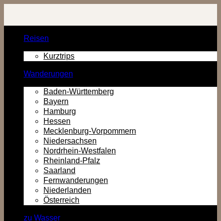
Zurück
zum
Inhalt
Reisen
Kurztrips
Wanderungen
Baden-Württemberg
Bayern
Hamburg
Hessen
Mecklenburg-Vorpommern
Niedersachsen
Nordrhein-Westfalen
Rheinland-Pfalz
Saarland
Fernwanderungen
Niederlanden
Österreich
zu Wasser