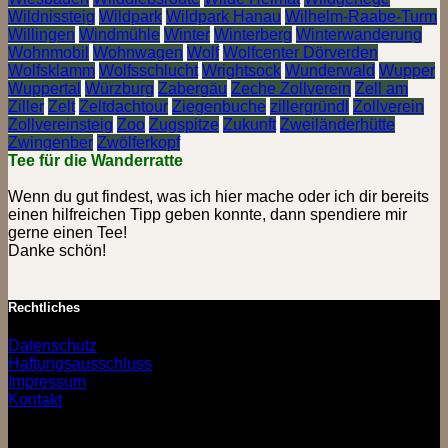
Wildnissteig
Wildpark
Wildpark Hanau
Wilhelm-Raabe-Turm
Willingen
Windmühle
Winter
Winterberg
Winterwanderung
Wohnmobil
Wohnwagen
Wolf
Wolfcenter Dörverden
Wolfsklamm
Wolfsschlucht
Wrightsock
Wunderwald
Wupper
Wuppertal
Würzburg
Zabergäu
Zeche Zollverein
Zell am
Ziller
Zelt
Zeltdachtour
Ziegenbuche
zillergründl
Zollverein
Zollvereinsteig
Zoo
Zugspitze
Zukunft
Zweiländerhütte
Zwingenber
Zwölferkopf
Tee für die Wanderratte
Wenn du gut findest, was ich hier mache oder ich dir bereits
einen hilfreichen Tipp geben konnte, dann spendiere mir
gerne einen Tee!
Danke schön!
Rechtliches
Datenschutz
Haftungsausschluss
Impressum
Kontakt