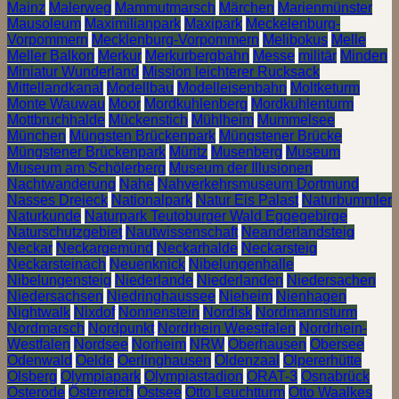
Mainz
Malerweg
Mammutmarsch
Märchen
Marienmünster
Mausoleum
Maximilianpark
Maxipark
Meckelenburg-
Vorpommern
Mecklenburg-Vorpommern
Melibokus
Melle
Meller Balkon
Merkur
Merkurbergbahn
Messe
militär
Minden
Miniatur Wunderland
Mission leichterer Rucksack
Mittellandkanal
Modellbau
Modelleisenbahn
Moltketurm
Monte Wauwau
Moor
Mordkuhlenberg
Mordkuhlenturm
Mottbruchhalde
Mückenstich
Mühlheim
Mummelsee
München
Müngsten Brückenpark
Müngstener Brücke
Müngstener Brückenpark
Müritz
Musenberg
Museum
Museum am Schölerberg
Museum der Illusionen
Nachtwanderung
Nahe
Nahverkehrsmuseum Dortmund
Nasses Dreieck
Nationalpark
Natur Eis Palast
Naturbummler
Naturkunde
Naturpark Teutoburger Wald Eggegebirge
Naturschutzgebiet
Nautwissenschaft
Neanderlandsteig
Neckar
Neckargemünd
Neckarhalde
Neckarsteig
Neckarsteinach
Neuenknick
Nibelungenhalle
Nibelungensteig
Niederlande
Niederlanden
Niedersachen
Niedersachsen
Niedringhaussee
Nieheim
Nienhagen
Nightwalk
Nixdof
Nonnenstein
Nordisk
Nordmannsturm
Nordmarsch
Nordpunkt
Nordrhein Weestfalen
Nordrhein-
Westfalen
Nordsee
Norheim
NRW
Oberhausen
Obersee
Odenwald
Oelde
Oerlinghausen
Oldenzaal
Olpererhütte
Olsberg
Olympiapark
Olympiastadion
ORAT-3
Osnabrück
Osterode
Österreich
Ostsee
Otto Leuchtturm
Otto Waalkes