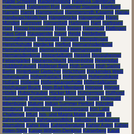
Halde Schwerin
Haldenhopping
Halleluja Steinbruch
Halloween
Halloween Run
Halterner Stausee
Hamburg
Hameln
Hamm
Hammerslust
Hammersmith Kaserne
Hanau
Handwaschblättchen
Hängebrücke
Hängematte
Hann.
Münden
Hannover
Hansestadt
Harlingen
Harrl
Hartigsee
Harz
Harzer Hexenstieg
Hase
Hasen
Hasenpatt
Hattingen
Haus Geist
Hausgeister
Havel
Heide
Heidelberg
Heimatflimmern
Helgoland
Hengelo
Hengsteysee
Henrichshütte
Herdecke
Herford
Hermannsdenkmal
Hermannshöhen
Hermannslauf
Hermannsweg
Hermansdenkmal
Hespertalbahn
Hessen
Hessigheimer
Felsengärten
Heunenschlucht
Hexenhöhle
Hexenpfad
Hidddenhausen
Hiddeser Bent
High Swing
High Swing
Berlin
Hintertuxer Gletscher
Hirschhorn
Hockendes Weib
hohenaualm
Hohenhaslach
Hohenstein
Hoherodskopf
Holland
Höllental
Höllentalangerhütte
Höllentalklamm
Holzhauser Bruch
Horn-Bad Meinberg
Hörspiel
Hörstel
Höxter
Hubschrauber
Hücker Moor
Hühnermoor
Hüllhorst
Hungerberg
Hungerbergturm
Hunsrück
Hunte
Hutewald
Ibbenbüren
Idaturm
Indian Summer Herford
Indzstrie
Innsbruck
Insektenbiss
Inselspaziergang
Iron Lake
Challenge
Irrtum
Isis- und Magna Mater
Isomatte
Ith
Jahresrückblick
Jahrtausendblick
Jakosberg
Jankersee
Journaling
Kahle Wart
Kahlenbergturm
Kahler Asten
Kahler
Asten-Steig
Kaiser-Wilhelm-Denkmal
Kaiserberg
Kajak