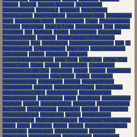
Taunus
Technik
Technik Museum
Tecklenburg
Telegrafenweg
Terminal 3
terratrack
Terschelling
Testpassagier
Teufelstättkopf
Teutobruger Wald
Teutoburger
Wald
Teutoburger Wald.
Teutoschleife
Thale
Thyssenkrupp
Tierpark
Tierschutz
Tiger & Turtle
Tillyschanze
Tirol
Tolkien
Tönsberg
Torf
Torfhaus
Traktor
Trasshöhlen
Traumpfad
Traumschleifen
Trekking
Trekkingplatz Himmelsnah
Trekkingtour
Trier
Trinkflasche
Truppenübungsplatz
Tuffi
U-
Boot Museum
U-Verlagerung
Über mich
Udo Lindenberg
Udoversum
Ueffeln
Ultraleicht
ultralight
Universitätswanderweg
unter Tage
Urban Trai
Urban Trail
Urban Trails
Urbex
Urlaub
Urpferdchen
Urwaldsteig
Vaihingen an der Enz
Varusturm
Vaude
Viadukt
Vierenberg
Vierschanzentournee
Villa Hügel
Vlotho
Vogelpark
Heiligenkirchen
Vogelsberg
Waltrop
Wander3Klang
Wanderfakten
wandern
Wandern mit Hund
Wanderpass
Wanderpass-Check
Wanderschirm
Wandersocken
Wanderstempel
Wanderung
Wank
Wankhaus
Warnemünde
Wartturm
Wasser
Wasserdrache
Wasserfall
Wasserfallsteig
Bad Urach
Wasserkuppe
Waterboer
Wehlen
Weihnachten
Weihnachtshaus
Weinberge
Weißig
Weitblickweg
Hohenhaslach
Wellingholzhausen
Wennigser Wasserräder
Werra
Werre
Wertheim
Weser
Weser.
Weserberglandweg
Weserstein
Wettrennen
Wiehengebirge
Wiehenturm
Wiesbaden
Wilddiebsroute
Wilde Heimat
Wildgehege