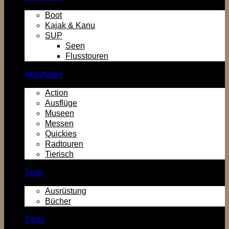
Boot
Kajak & Kanu
SUP
Seen
Flusstouren
Aktivitäten
Action
Ausflüge
Museen
Messen
Quickies
Radtouren
Tierisch
Tests
Ausrüstung
Bücher
Tipps