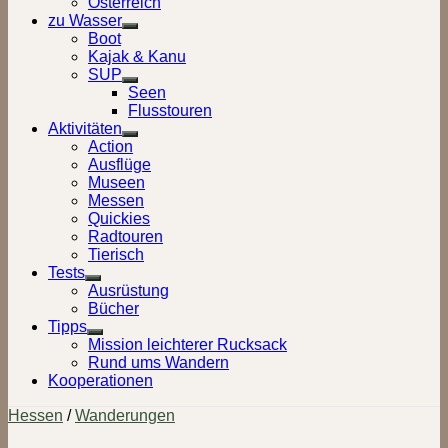
Österreich
zu Wasser
Show
Boot
sub
Kajak & Kanu
menu
SUP
Show
Seen
sub
Flusstouren
menu
Aktivitäten
Show
Action
sub
Ausflüge
menu
Museen
Messen
Quickies
Radtouren
Tierisch
Tests
Show
Ausrüstung
sub
Bücher
menu
Tipps
Show
Mission leichterer Rucksack
sub
Rund ums Wandern
menu
Kooperationen
Hessen
/
Wanderungen