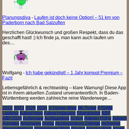
Planungsdiva
-
Laufen ist doch keine Option! – 51 km von
Paderborn nach Bad Salzuflen
Herzlichen Glückwunsch und großen Respekt, dass du das
geschafft hast! :) Ich finde ja, man kann auch laufen um
des…
Wolfgang
-
Ich habe gekündigt! – 1 Jahr komoot Premium –
Fazit
Lebensgefährlich & rechtswidrig – klare Warnung! Diese App
ist in ihrem aktuellen Zustand unverantwortlich. In Baden-
Württemberg werden zahlreiche reine Wanderwege…
2022
2023
2024
2025
3-Türme-Weg
9€-Ticket
A*DAM
Lookout
Aabachsee
Aabachstausee
Aberglaube
ABF
ABF2024
Achensee
Achtsamkeit
Action
Adener Höhe
Advent
Ägypten
Ahornweg
Ahrtal
Akztivzentrum Zillertal
Alchemie
Alexanderplatz
Alleskönner Wald
Alpaka
Alpaka Walk
Alpen