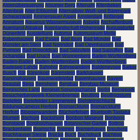
Alpenüberquerung
Alsumer Berg
Altenahr
Altenbeken
Altenbrak
Alter Elbtunnel
Alternativer Wolf- und Bärenpark
Schwarzwald
Ammergauer Alpen
Amsterdam
Anfänger
Annaturm
Aquarius Wassermuseum
Asbeke
Aschaffenburg
Auenland Alpakas
Auenlandschaft Hohenrode
Augustdorfer
Dünenfeld
Ausstellung
Automat
Automuseum Melle
Babenhausen
Bad Essen
Bad Iburg
Bad Münder
Bad
Münster am Stein
Bad Nenndorf
Bad Oeynhausen
Bad
Pyrmont
Bad Rippoldsau
Bad Salzufeln
Bad Salzuflen
Bad
Schandau
Bad Urach
Bad Wünnenberg
Baden Württemberg
Baden-Baden
Baden-Württemberg
Baden-Württemberg.
Badesee Lahde
Bahnhof
Bahnwandern
Baldeneysee
Balker
Busch
Bär
Bärenkopf
Bärenstein
Barkhausen
Barsinghausen
Baumwipfelpfad
Bavenhausen
Bayern
Beautail
Bega
Bensheim
Bergbau
Bergbau Museum
Bergisches Land
Bergisel Sprungschanze
Berlin
Bernepark
Besucherbergwerk Kleinenbremen
Beutling
Beutlingsturm
Bielefeld
Bielefelder Lämmerweg
Bielsteinschlucht
Bildungscampus Herford
Bismarckturm
Bismarckturm
Herford
Bloggerwandern
Blücherfelsen
Bluetooth Tastatur
Blumen
Bochum
Bockshorn
Bonbon Museum
Bonbons
Bonstapel
Borgholzhausen
Botanischer Garten
Bottrop
Brackenheim
Bramsche
Bremen
Bremerhaven
Breuberg
Bruchhauser Steine
Brücke
Buch
Buchdruck
Buchtipp