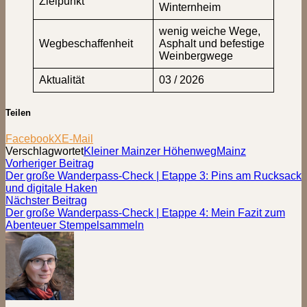
Zielpunkt
Winternheim
wenig weiche Wege,
Wegbeschaffenheit
Asphalt und befestige
Weinbergwege
Aktualität
03 / 2026
Teilen
Facebook
X
E-Mail
Verschlagwortet
Kleiner Mainzer Höhenweg
Mainz
Beitragsnavigation
Vorheriger
Vorheriger Beitrag
Beitrag:
Der große Wanderpass-Check | Etappe 3: Pins am Rucksack
und digitale Haken
Nächster
Nächster Beitrag
Beitrag:
Der große Wanderpass-Check | Etappe 4: Mein Fazit zum
Abenteuer Stempelsammeln