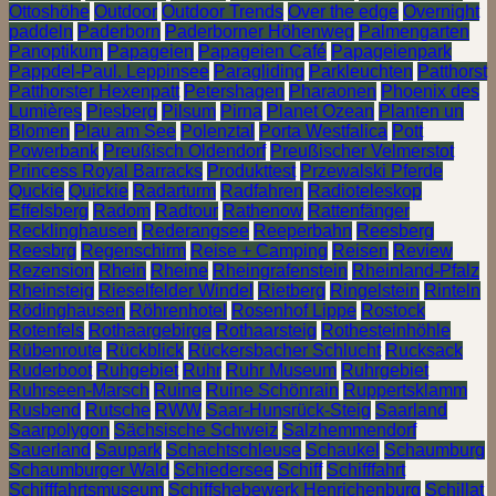
Ottoshöhe
Outdoor
Outdoor Trends
Over the edge
Overnight
paddeln
Paderborn
Paderborner Höhenweg
Palmengarten
Panoptikum
Papageien
Papageien Café
Papageienpark
Pappdel-Paul. Leppinsee
Paragliding
Parkleuchten
Patthorst
Patthorster Hexenpatt
Petershagen
Pharaonen
Phoenix des
Lumières
Piesberg
Pilsum
Pirna
Planet Ozean
Planten un
Blomen
Plau am See
Polenztal
Porta Westfalica
Pott
Powerbank
Preußisch Oldendorf
Preußischer Velmerstot
Princess Royal Barracks
Produkttest
Przewalski Pferde
Quckie
Quickie
Radarturm
Radfahren
Radioteleskop
Effelsberg
Radom
Radtour
Rathenow
Rattenfänger
Recklinghausen
Rederangsee
Reeperbahn
Reesberg
Reesbrg
Regenschirm
Reise + Camping
Reisen
Review
Rezension
Rhein
Rheine
Rheingrafenstein
Rheinland-Pfalz
Rheinsteig
Rieselfelder Windel
Rietberg
Ringelstein
Rinteln
Rödinghausen
Röhrenhotel
Rosenhof Lippe
Rostock
Rotenfels
Rothaargebirge
Rothaarsteig
Rothesteinhöhle
Rübenroute
Rückblick
Rückersbacher Schlucht
Rucksack
Ruderboot
Ruhgebiet
Ruhr
Ruhr Museum
Ruhrgebiet
Ruhrseen-Marsch
Ruine
Ruine Schönrain
Ruppertsklamm
Rusbend
Rutsche
RWW
Saar-Hunsrück-Steig
Saarland
Saarpolygon
Sächsische Schweiz
Salzhemmendorf
Sauerland
Saupark
Schachtschleuse
Schaukel
Schaumburg
Schaumburger Wald
Schiedersee
Schiff
Schifffahrt
Schifffahrtsmuseum
Schiffshebewerk Henrichenburg
Schillat