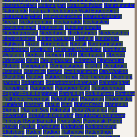
Nasses Dreieck
Nationalpark
Natur Eis Palast
Naturbummler
Naturkunde
Naturpark Teutoburger Wald Eggegebirge
Naturschutzgebiet
Nautwissenschaft
Neanderlandsteig
Neckar
Neckargemünd
Neckarhalde
Neckarsteig
Neckarsteinach
Neuenknick
Nibelungenhalle
Nibelungensteig
Niederlande
Niederlanden
Niedersachen
Niedersachsen
Niedringhaussee
Nieheim
Nienhagen
Nightwalk
Nixdof
Nonnenstein
Nordisk
Nordmannsturm
Nordmarsch
Nordpunkt
Nordrhein Weestfalen
Nordrhein-
Westfalen
Nordsee
Norheim
NRW
Oberhausen
Obersee
Odenwald
Oelde
Oerlinghausen
Oldenzaal
Olpererhütte
Olsberg
Olympiapark
Olympiastadion
ORAT-3
Osnabrück
Osterode
Österreich
Ostsee
Otto Leuchtturm
Otto Waalkes
Ottoshöhe
Outdoor
Outdoor Trends
Over the edge
Overnight
paddeln
Paderborn
Paderborner Höhenweg
Palmengarten
Panoptikum
Papageien
Papageien Café
Papageienpark
Pappdel-Paul. Leppinsee
Paragliding
Parkleuchten
Patthorst
Patthorster Hexenpatt
Petershagen
Pharaonen
Phoenix des
Lumières
Piesberg
Pilsum
Pirna
Planet Ozean
Planten un
Blomen
Plau am See
Polenztal
Porta Westfalica
Pott
Powerbank
Preußisch Oldendorf
Preußischer Velmerstot
Princess Royal Barracks
Produkttest
Przewalski Pferde
Quckie
Quickie
Radarturm
Radfahren
Radioteleskop
Effelsberg
Radom
Radtour
Rathenow
Rattenfänger