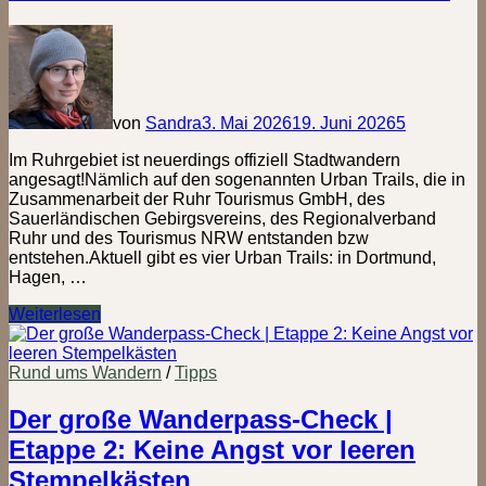
3:
Pins
am
Rucksack
und
digitale
von
Sandra
3. Mai 2026
19. Juni 2026
5
Haken
Im Ruhrgebiet ist neuerdings offiziell Stadtwandern
angesagt!Nämlich auf den sogenannten Urban Trails, die in
Zusammenarbeit der Ruhr Tourismus GmbH, des
Sauerländischen Gebirgsvereins, des Regionalverband
Ruhr und des Tourismus NRW entstanden bzw
entstehen.Aktuell gibt es vier Urban Trails: in Dortmund,
Hagen, …
Urban
Weiterlesen
Trail
Dortmund-
Sub.KulTour
Rund ums Wandern
/
Tipps
Der große Wanderpass-Check |
Etappe 2: Keine Angst vor leeren
Stempelkästen