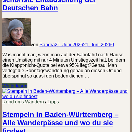
Deutschen Bahn
von
Sandra
21. Juni 2026
21. Juni 2026
0
Was macht man, wenn man auf der Bahnfahrt nach Hause
einen Umstieg mit nur 4 Minuten Umstiegszeit hat, bei dem
die Klappt-nicht-Quote bei etwa 95% liegt?Genau! Man
verlegt die Sonntagswanderung genau an diesen Ort und
überspringt so quasi den bedenklichen …
Babenhausen
Weiterlesen
(Hessen)
–
Die
Rund ums Wandern
/
Tipps
schönste
Enttäuschung
Stempeln in Baden-Württemberg –
der
Alle Wanderpässe und wo du sie
Deutschen
Bahn
findest