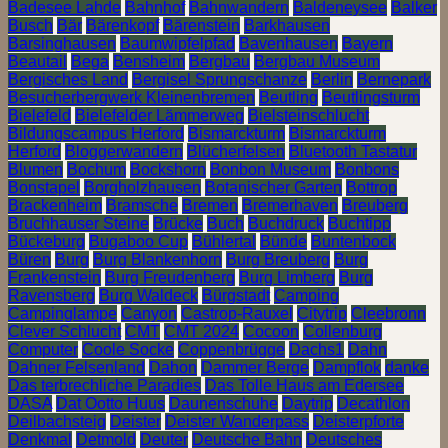
Badesee Lahde
Bahnhof
Bahnwandern
Baldeneysee
Balker
Busch
Bär
Bärenkopf
Bärenstein
Barkhausen
Barsinghausen
Baumwipfelpfad
Bavenhausen
Bayern
Beautail
Bega
Bensheim
Bergbau
Bergbau Museum
Bergisches Land
Bergisel Sprungschanze
Berlin
Bernepark
Besucherbergwerk Kleinenbremen
Beutling
Beutlingsturm
Bielefeld
Bielefelder Lämmerweg
Bielsteinschlucht
Bildungscampus Herford
Bismarckturm
Bismarckturm
Herford
Bloggerwandern
Blücherfelsen
Bluetooth Tastatur
Blumen
Bochum
Bockshorn
Bonbon Museum
Bonbons
Bonstapel
Borgholzhausen
Botanischer Garten
Bottrop
Brackenheim
Bramsche
Bremen
Bremerhaven
Breuberg
Bruchhauser Steine
Brücke
Buch
Buchdruck
Buchtipp
Bückeburg
Bugaboo Cup
Bühlertal
Bünde
Buntenbock
Büren
Burg
Burg Blankenhorn
Burg Breuberg
Burg
Frankenstein
Burg Freudenberg
Burg Limberg
Burg
Ravensberg
Burg Waldeck
Bürgstadt
Camping
Campinglampe
Canyon
Castrop-Rauxel
Citytrip
Cleebronn
Clever Schlucht
CMT
CMT 2024
Cocoon
Collenburg
Computer
Coole Socke
Coppenbrügge
Dachs1
Dahn
Dahner Felsenland
Dahon
Dammer Berge
Dampflok
danke
Das terbrechliche Paradies
Das Tolle Haus am Edersee
DASA
Dat Ootto Huus
Daunenschuhe
Daytrip
Decathlon
Deilbachsteig
Deister
Deister Wanderpass
Deisterpforte
Denkmal
Detmold
Deuter
Deutsche Bahn
Deutsches