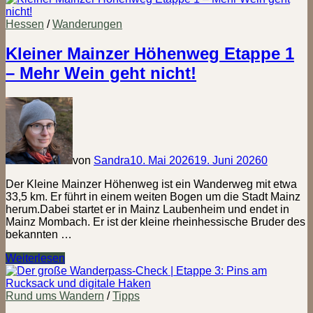
Wanderpass-
Check
Hessen
/
Wanderungen
|
Etappe
Kleiner Mainzer Höhenweg Etappe 1
4:
– Mehr Wein geht nicht!
Mein
Fazit
zum
Abenteuer
Stempelsammeln
von
Sandra
10. Mai 2026
19. Juni 2026
0
Der Kleine Mainzer Höhenweg ist ein Wanderweg mit etwa
33,5 km. Er führt in einem weiten Bogen um die Stadt Mainz
herum.Dabei startet er in Mainz Laubenheim und endet in
Mainz Mombach. Er ist der kleine rheinhessische Bruder des
bekannten …
Kleiner
Weiterlesen
Mainzer
Höhenweg
Etappe
Rund ums Wandern
/
Tipps
1