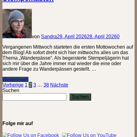
von
Sandra
29. April 2026
28. April 2026
0
Vergangenen Mittwoch starteten die ersten Mottowochen auf
dem Blog! Ab sofort dreht sich hier mittwochs alles um das
Thema „Wanderpässe“. Als begeisterte Stempeljägerin hat
sich mir über die Jahre immer mal wieder die eine oder
andere Frage zu Wanderpässen gestellt. …
Der
Weiterlesen
große
Seitennummerierung
Vorherige
1
2
3
…
38
Nächste
Wanderpass-
Suchen
der
Check
Suchen
|
Beiträge
Etappe
2:
Keine
Angst
Folge mir auf
vor
leeren