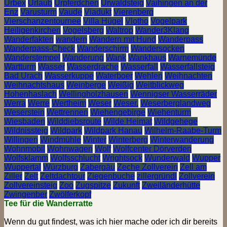
Urbex
Urlaub
Urpferdchen
Urwaldsteig
Vaihingen an der
Enz
Varusturm
Vaude
Viadukt
Vierenberg
Vierschanzentournee
Villa Hügel
Vlotho
Vogelpark
Heiligenkirchen
Vogelsberg
Waltrop
Wander3Klang
Wanderfakten
wandern
Wandern mit Hund
Wanderpass
Wanderpass-Check
Wanderschirm
Wandersocken
Wanderstempel
Wanderung
Wank
Wankhaus
Warnemünde
Wartturm
Wasser
Wasserdrache
Wasserfall
Wasserfallsteig
Bad Urach
Wasserkuppe
Waterboer
Wehlen
Weihnachten
Weihnachtshaus
Weinberge
Weißig
Weitblickweg
Hohenhaslach
Wellingholzhausen
Wennigser Wasserräder
Werra
Werre
Wertheim
Weser
Weser.
Weserberglandweg
Weserstein
Wettrennen
Wiehengebirge
Wiehenturm
Wiesbaden
Wilddiebsroute
Wilde Heimat
Wildgehege
Wildnissteig
Wildpark
Wildpark Hanau
Wilhelm-Raabe-Turm
Willingen
Windmühle
Winter
Winterberg
Winterwanderung
Wohnmobil
Wohnwagen
Wolf
Wolfcenter Dörverden
Wolfsklamm
Wolfsschlucht
Wrightsock
Wunderwald
Wupper
Wuppertal
Würzburg
Zabergäu
Zeche Zollverein
Zell am
Ziller
Zelt
Zeltdachtour
Ziegenbuche
zillergründl
Zollverein
Zollvereinsteig
Zoo
Zugspitze
Zukunft
Zweiländerhütte
Zwingenber
Zwölferkopf
Tee für die Wanderratte
Wenn du gut findest, was ich hier mache oder ich dir bereits