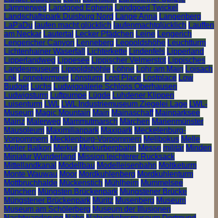
Lämmerweg
Landgoed Egheria
Landgoed Twickel
Landschaftspark Duisburg Nord
Lange Anna
Langenberg
LaPaDu
laufen macht glücklich
laufenmachtglücklich
Lauffen
am Neckar
Lautertal
Lecker Pfädchen
Leine
Lengerich
Lengericher Canyon
Lenneberg
Leopoldshöhe
Leuchtturm
Lichtenhainer Waserfall
Lichterkette
Lindenfels
Lipperland
Lipperlandweg
Lippesee
Lippischer Velmerstot
Lippisches
Landesmuseum
Lippoldshöhle
Löhne
Lohr am Main
Loisach
Lok
Lonnekermeer
Lönsturm
Lost Place
Lostplace
Low
Budget
Luchs
Ludwiggalerie Schloss Oberhausen
Ludwigsturm
Luftpumpe
Lügde
Luhdener Klippen
Luisenturm
LWL
LWL Industriemuseum Ziegelei Lage
LWL-
Museum
Magic Mountain
Main
Mainaschaff
Mainparksee
Mainz
Malerweg
Mammutmarsch
Märchen
Marienmünster
Mausoleum
Maximilianpark
Maxipark
Meckelenburg-
Vorpommern
Mecklenburg-Vorpommern
Melibokus
Melle
Meller Balkon
Merkur
Merkurbergbahn
Messe
militär
Minden
Miniatur Wunderland
Mission leichterer Rucksack
Mittellandkanal
Modellbau
Modelleisenbahn
Moltketurm
Monte Wauwau
Moor
Mordkuhlenberg
Mordkuhlenturm
Mottbruchhalde
Mückenstich
Mühlheim
Mummelsee
München
Müngsten Brückenpark
Müngstener Brücke
Müngstener Brückenpark
Müritz
Musenberg
Museum
Museum am Schölerberg
Museum der Illusionen
Nachtwanderung
Nahe
Nahverkehrsmuseum Dortmund