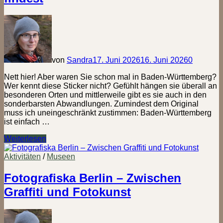
von
Sandra
17. Juni 2026
16. Juni 2026
0
Nett hier! Aber waren Sie schon mal in Baden-Württemberg?
Wer kennt diese Sticker nicht? Gefühlt hängen sie überall an
besonderen Orten und mittlerweile gibt es sie auch in den
sonderbarsten Abwandlungen. Zumindest dem Original
muss ich uneingeschränkt zustimmen: Baden-Württemberg
ist einfach …
Stempeln
Weiterlesen
in
Baden-
Aktivitäten
/
Museen
Württemberg
–
Fotografiska Berlin – Zwischen
Alle
Graffiti und Fotokunst
Wanderpässe
und
wo
du