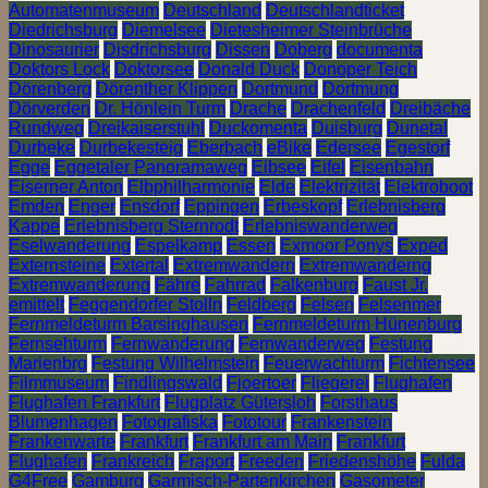
Automatenmuseum
Deutschland
Deutschlandticket
Diedrichsburg
Diemelsee
Dietesheimer Steinbrüche
Dinosaurier
Disdrichsburg
Dissen
Doberg
documenta
Doktors Lock
Doktorsee
Donald Duck
Donoper Teich
Dörenberg
Dörenther Klippen
Dortmund
Dortmung
Dörverden
Dr. Hönlein Turm
Drache
Drachenfeld
Dreibäche
Rundweg
Dreikaiserstuhl
Duckomenta
Duisburg
Dunetal
Durbeke
Durbekesteig
Eberbach
eBike
Edersee
Egestorf
Egge
Eggetaler Panoramaweg
Eibsee
Eifel
Eisenbahn
Eiserner Anton
Elbphilharmonie
Elde
Elektrizität
Elektroboot
Emden
Enger
Ensdorf
Eppingen
Erbeskopf
Erlebnisberg
Kappe
Erlebnisberg Sternrodt
Erlebniswanderweg
Eselwanderung
Espelkamp
Essen
Exmoor Ponys
Exped
Externsteine
Extertal
Extremwandern
Extremwanderng
Extremwanderung
Fähre
Fahrrad
Falkenburg
Faust Jr.
emittelt
Feggendorfer Stolln
Feldberg
Felsen
Felsenmer
Fernmeldeturm Barsinghausen
Fernmeldeturm Hünenburg
Fernsehturm
Fernwanderung
Fernwanderweg
Festung
Marienbrg
Festung Wilhelmstein
Feuerwachturm
Fichtensee
Filmmuseum
Findlingswald
Fjoertoer
Fliegerei
Flughafen
Flughafen Frankfurt
Flugplatz Gütersloh
Forsthaus
Blumenhagen
Fotografiska
Fototour
Frankenstein
Frankenwarte
Frankfurt
Frankfurt am Main
Frankfurt
Flughafen
Frankreich
Fraport
Freeden
Friedenshöhe
Fulda
G4Free
Gamburg
Garmisch-Partenkirchen
Gasometer