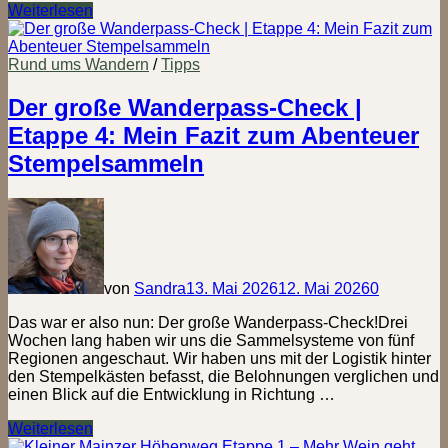
Hier
Weiterlesen
stempelt
Niedersachsen!
–
Rund ums Wandern
/
Tipps
Alle
Wanderpässe
Der große Wanderpass-Check |
und
Etappe 4: Mein Fazit zum Abenteuer
wo
du
Stempelsammeln
sie
findest
von
Sandra
13. Mai 2026
12. Mai 2026
0
Das war er also nun: Der große Wanderpass-Check!Drei
Wochen lang haben wir uns die Sammelsysteme von fünf
Regionen angeschaut. Wir haben uns mit der Logistik hinter
den Stempelkästen befasst, die Belohnungen verglichen und
einen Blick auf die Entwicklung in Richtung …
Der
Weiterlesen
große