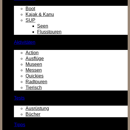
Boot
Kajak & Kanu
SUP
Seen
Flusstouren
Aktivitäten
Action
Ausflüge
Museen
Messen
Quickies
Radtouren
Tierisch
Tests
Ausrüstung
Bücher
Tipps