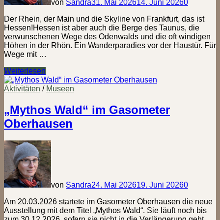
von
Sandra
31. Mai 2026
14. Juni 2026
0
Der Rhein, der Main und die Skyline von Frankfurt, das ist
Hessen!Hessen ist aber auch die Berge des Taunus, die
verwunschenen Wege des Odenwalds und die oft windigen
Höhen in der Rhön. Ein Wanderparadies vor der Haustür. Für
Wege mit …
Stempeln
Weiterlesen
in
Hessen
Aktivitäten
/
Museen
–
Alle
„Mythos Wald“ im Gasometer
Wanderpässe
Oberhausen
und
wo
du
sie
findest
von
Sandra
24. Mai 2026
19. Juni 2026
0
Am 20.03.2026 startete im Gasometer Oberhausen die neue
Ausstellung mit dem Titel „Mythos Wald“. Sie läuft noch bis
zum 30.12.2026, sofern sie nicht in die Verlängerung geht.