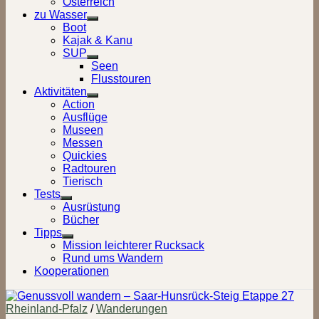
Österreich
zu Wasser
Show
Boot
sub
Kajak & Kanu
menu
SUP
Show
Seen
sub
Flusstouren
menu
Aktivitäten
Show
Action
sub
Ausflüge
menu
Museen
Messen
Quickies
Radtouren
Tierisch
Tests
Show
Ausrüstung
sub
Bücher
menu
Tipps
Show
Mission leichterer Rucksack
sub
Rund ums Wandern
menu
Kooperationen
Rheinland-Pfalz
/
Wanderungen