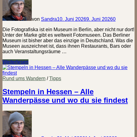
sie
findest
von
Sandra
10. Juni 2026
9. Juni 2026
0
Die Fotografiska ist ein Museum in Berlin, aber nicht nur dort!
Unter der Marke gibt es weltweit Fotomuseen. Das Berliner
Museum ist bisher aber das einzige in Deutschland. Was die
Museen auszeichnet ist, dass ihnen Restaurants, Bars oder
auch Veranstaltungsräume …
Fotografiska
Weiterlesen
Berlin
–
Zwischen
Rund ums Wandern
/
Tipps
Graffiti
und
Stempeln in Hessen – Alle
Fotokunst
Wanderpässe und wo du sie findest