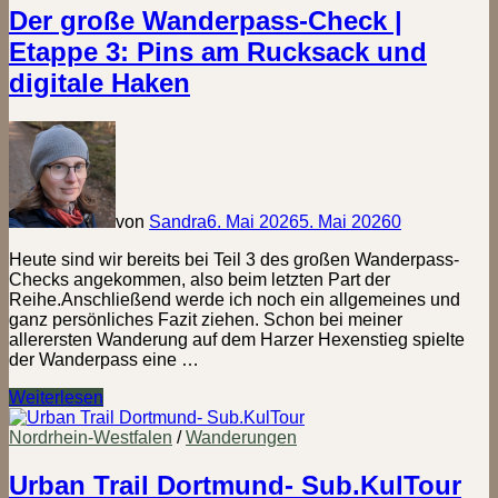
–
Der große Wanderpass-Check |
Mehr
Etappe 3: Pins am Rucksack und
Wein
geht
digitale Haken
nicht!
von
Sandra
6. Mai 2026
5. Mai 2026
0
Heute sind wir bereits bei Teil 3 des großen Wanderpass-
Checks angekommen, also beim letzten Part der
Reihe.Anschließend werde ich noch ein allgemeines und
ganz persönliches Fazit ziehen. Schon bei meiner
allerersten Wanderung auf dem Harzer Hexenstieg spielte
der Wanderpass eine …
Der
Weiterlesen
große
Wanderpass-
Nordrhein-Westfalen
/
Wanderungen
Check
|
Urban Trail Dortmund- Sub.KulTour
Etappe