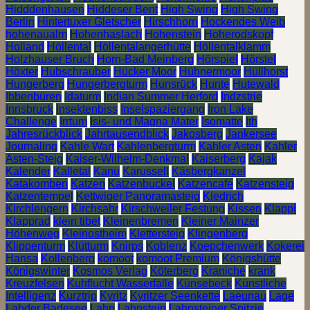
Hidddenhausen
Hiddeser Bent
High Swing
High Swing
Berlin
Hintertuxer Gletscher
Hirschhorn
Hockendes Weib
hohenaualm
Hohenhaslach
Hohenstein
Hoherodskopf
Holland
Höllental
Höllentalangerhütte
Höllentalklamm
Holzhauser Bruch
Horn-Bad Meinberg
Hörspiel
Hörstel
Höxter
Hubschrauber
Hücker Moor
Hühnermoor
Hüllhorst
Hungerberg
Hungerbergturm
Hunsrück
Hunte
Hutewald
Ibbenbüren
Idaturm
Indian Summer Herford
Indzstrie
Innsbruck
Insektenbiss
Inselspaziergang
Iron Lake
Challenge
Irrtum
Isis- und Magna Mater
Isomatte
Ith
Jahresrückblick
Jahrtausendblick
Jakosberg
Jankersee
Journaling
Kahle Wart
Kahlenbergturm
Kahler Asten
Kahler
Asten-Steig
Kaiser-Wilhelm-Denkmal
Kaiserberg
Kajak
Kalender
Kalletal
Kanu
Karussell
Käsbergkanzel
Katakomben
Katzen
Katzenbuckel
Katzencafé
Katzensteig
Katzentempel
Kettwiger Panoramasteig
Kiedrich
Kirchlengern
Kirchsahr
Kirschweiler Festung
Kissen
Klappi
Klapprad
klein tibet
Kleinenbremen
Kleiner Mainzer
Höhenweg
Kleinostheim
Klettersteig
Klingenberg
Klippenturm
Klütturm
Knirps
Koblenz
Koepchenwerk
Kokerei
Hansa
Kollenberg
komoot
komoot Premium
Königshütte
Königswinter
Kosmos Verlag
Köterberg
Kraniche
krank
Kreuzfelsen
Kuhflucht Wasserfälle
Künsebeck
Künstliche
Intelligenz
Kurztrip
Kyritz
Kyritzer Seenkette
Laeunau
Lage
Lahder Badesee
Lahn
Lahnstein
Lahnsteiner Spitzje