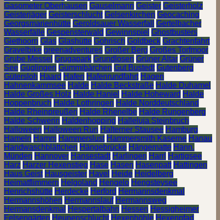
Gasometer Oberhausen
Gauselmann
Geister
Geisterholz
Geisterjäger
Geisterschlucht
Gelsenkirchen
Geocaching
Georgsmarienhütte
Geroldsauer Wasserfall
Gertelbacher
Wasserfälle
Gespensterwald
Gewinnspiel
Ghostbusters
Giethoorn
Glas
Glashütte
Gohrisch
Goldbeck
Grachtenfahrt
Gravelbike
greenadventures
Großer Berg
Großes Torfmoor
Grube Messel
Grugapark
Grundlosen
Grüner Altar
Grüner
See
Güglingen
Gummibärchen
Gut Bustedt
Gutenberg
Gütersloh
Haard
Hafen
Hafenrundfahrt
Hagen
Hahnenkammsee
Halde
Halde Beckstraße
Halde Duhamel
Halde Großes Holz
Halde Haniel
Halde Hoheward
Halde
Hoppenbruch
Halde Lothringen
Halde Norddeutschland
Halde Rheinpreußen
Halde Rhenelbe
Halde Rungenberg
Halde Schwerin
Haldenhopping
Halleluja Steinbruch
Halloween
Halloween Run
Halterner Stausee
Hamburg
Hameln
Hamm
Hammerslust
Hammersmith Kaserne
Hanau
Handwaschblättchen
Hängebrücke
Hängematte
Hann.
Münden
Hannover
Hansestadt
Harlingen
Harrl
Hartigsee
Harz
Harzer Hexenstieg
Hase
Hasen
Hasenpatt
Hattingen
Haus Geist
Hausgeister
Havel
Heide
Heidelberg
Heimatflimmern
Helgoland
Hengelo
Hengsteysee
Henrichshütte
Herdecke
Herford
Hermannsdenkmal
Hermannshöhen
Hermannslauf
Hermannsweg
Hermansdenkmal
Hespertalbahn
Hessen
Hessigheimer
Felsengärten
Heunenschlucht
Hexenhöhle
Hexenpfad