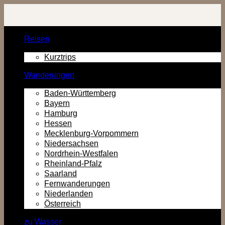
Zurück
zum
Inhalt
Reisen
Kurztrips
Wanderungen
Baden-Württemberg
Bayern
Hamburg
Hessen
Mecklenburg-Vorpommern
Niedersachsen
Nordrhein-Westfalen
Rheinland-Pfalz
Saarland
Fernwanderungen
Niederlanden
Österreich
zu Wasser