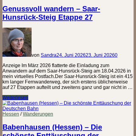
Genussvoll wandern – Saar-
Hunsrück-Steig Etappe 27
von
Sandra
24. Juni 2026
23. Juni 2026
0
Anzeige Im März 2026 flatterte die Einladung zum
Anwandern auf dem Saar-Hunsrück-Steig am 18.04.2026 in
mein virtuelles Postfach.Der Saar-Hunsrück-Steig ist ein 415
km langer Fernwanderweg, der sich erstens üblicherweise
auf 27 Etappen aufteilt und zweitens ganz und gar nicht in …
Genussvoll
Weiterlesen
wandern
–
Saar-
Hessen
/
Wanderungen
Hunsrück-
Steig
Babenhausen (Hessen) – Die
Etappe
schönste Enttäuschung der
27