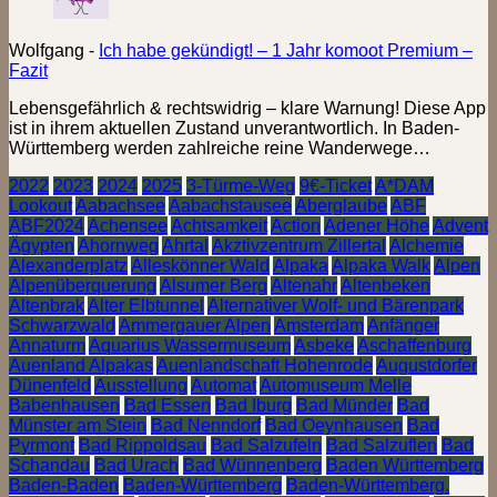
Wolfgang
-
Ich habe gekündigt! – 1 Jahr komoot Premium –
Fazit
Lebensgefährlich & rechtswidrig – klare Warnung! Diese App
ist in ihrem aktuellen Zustand unverantwortlich. In Baden-
Württemberg werden zahlreiche reine Wanderwege…
2022
2023
2024
2025
3-Türme-Weg
9€-Ticket
A*DAM
Lookout
Aabachsee
Aabachstausee
Aberglaube
ABF
ABF2024
Achensee
Achtsamkeit
Action
Adener Höhe
Advent
Ägypten
Ahornweg
Ahrtal
Akztivzentrum Zillertal
Alchemie
Alexanderplatz
Alleskönner Wald
Alpaka
Alpaka Walk
Alpen
Alpenüberquerung
Alsumer Berg
Altenahr
Altenbeken
Altenbrak
Alter Elbtunnel
Alternativer Wolf- und Bärenpark
Schwarzwald
Ammergauer Alpen
Amsterdam
Anfänger
Annaturm
Aquarius Wassermuseum
Asbeke
Aschaffenburg
Auenland Alpakas
Auenlandschaft Hohenrode
Augustdorfer
Dünenfeld
Ausstellung
Automat
Automuseum Melle
Babenhausen
Bad Essen
Bad Iburg
Bad Münder
Bad
Münster am Stein
Bad Nenndorf
Bad Oeynhausen
Bad
Pyrmont
Bad Rippoldsau
Bad Salzufeln
Bad Salzuflen
Bad
Schandau
Bad Urach
Bad Wünnenberg
Baden Württemberg
Baden-Baden
Baden-Württemberg
Baden-Württemberg.