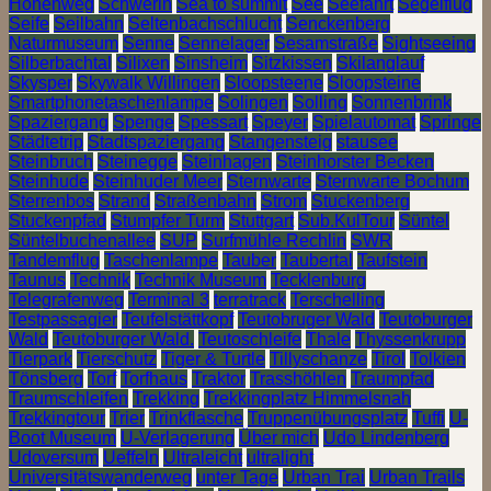
Höhenweg
Schwerin
Sea to summit
See
Seefahrt
Segelflug
Seife
Seilbahn
Seltenbachschlucht
Senckenberg
Naturmuseum
Senne
Sennelager
Sesamstraße
Sightseeing
Silberbachtal
Silixen
Sinsheim
Sitzkissen
Skilanglauf
Skysper
Skywalk Willingen
Sloopsteene
Sloopsteine
Smartphonetaschenlampe
Solingen
Solling
Sonnenbrink
Spaziergang
Spenge
Spessart
Speyer
Spielautomat
Springe
Städtetrip
Stadtspaziergang
Stangensteig
stausee
Steinbruch
Steinegge
Steinhagen
Steinhorster Becken
Steinhude
Steinhuder Meer
Sternwarte
Sternwarte Bochum
Sterrenbos
Strand
Straßenbahn
Strom
Stuckenberg
Stuckenpfad
Stumpfer Turm
Stuttgart
Sub.KulTour
Süntel
Süntelbuchenallee
SUP
Surfmühle Rechlin
SWR
Tandemflug
Taschenlampe
Tauber
Taubertal
Taufstein
Taunus
Technik
Technik Museum
Tecklenburg
Telegrafenweg
Terminal 3
terratrack
Terschelling
Testpassagier
Teufelstättkopf
Teutobruger Wald
Teutoburger
Wald
Teutoburger Wald.
Teutoschleife
Thale
Thyssenkrupp
Tierpark
Tierschutz
Tiger & Turtle
Tillyschanze
Tirol
Tolkien
Tönsberg
Torf
Torfhaus
Traktor
Trasshöhlen
Traumpfad
Traumschleifen
Trekking
Trekkingplatz Himmelsnah
Trekkingtour
Trier
Trinkflasche
Truppenübungsplatz
Tuffi
U-
Boot Museum
U-Verlagerung
Über mich
Udo Lindenberg
Udoversum
Ueffeln
Ultraleicht
ultralight
Universitätswanderweg
unter Tage
Urban Trai
Urban Trails