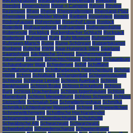
Recklinghausen
Rederangsee
Reeperbahn
Reesberg
Reesbrg
Regenschirm
Reise + Camping
Reisen
Review
Rezension
Rhein
Rheine
Rheingrafenstein
Rheinland-Pfalz
Rheinsteig
Rieselfelder Windel
Rietberg
Ringelstein
Rinteln
Rödinghausen
Röhrenhotel
Rosenhof Lippe
Rostock
Rotenfels
Rothaargebirge
Rothaarsteig
Rothesteinhöhle
Rübenroute
Rückblick
Rückersbacher Schlucht
Rucksack
Ruderboot
Ruhgebiet
Ruhr
Ruhr Museum
Ruhrgebiet
Ruhrseen-Marsch
Ruine
Ruine Schönrain
Ruppertsklamm
Rusbend
Rutsche
RWW
Saar-Hunsrück-Steig
Saarland
Saarpolygon
Sächsische Schweiz
Salzhemmendorf
Sauerland
Saupark
Schachtschleuse
Schaukel
Schaumburg
Schaumburger Wald
Schiedersee
Schiff
Schifffahrt
Schifffahrtsmuseum
Schiffshebewerk Henrichenburg
Schillat
Höhle
Schirm
Schlafsack
Schlangenbad
Schlegeisstausee
Schleuse
Schleuse Leysiel
Schloss Auerbach
Schloss
Benkhausen
Schloss Brake
Schloss Bückeburg
Schloss
Burg
Schloss Drachenburg
Schloss Iggenhausen
Schloss
Marienburg
Schloss Mespelbrunn
Schloss Schwerin
Schloss
Stolzenfels
Schmalah See
Schmetterlingshaus
Schmilka
Schmilka Lichtenhainer Wasserfall
Schnee
Schneewittchen
Schneewittchenweg
Schottische Hochlandrinder
Schrammsteine
Schurenbachhalde
Schutzhütte
Schwäbische Alb
Schwarzwald
Schwarzwald.
Schwebebahn
Schwedenschanze
Schwelentruper