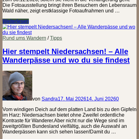
Die Fotoausstellung bringt ihren Besuchern den Lebensraum
Wald näher, zeigt erstklassige Fotoaufnahmen und …
„Mythos
Weiterlesen
Wald“
im
Gasometer
Rund ums Wandern
/
Tipps
Oberhausen
Hier stempelt Niedersachsen! – Alle
Wanderpässe und wo du sie findest
von
Sandra
17. Mai 2026
14. Juni 2026
0
Vom windigen Deich auf dem platten Land bis zu den Gipfeln
im Harz: Niedersachsen bietet ohne Zweifel ordentliche
Kontraste für Wanderer.Aber nicht nur die Wege sind im
zweitgrößten Bundesland vielfältig, auch die Auswahl an
Wanderpässen kann sich sehen lassen!Damit du …