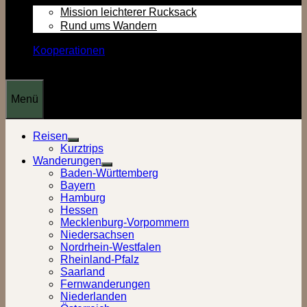
Mission leichterer Rucksack
Rund ums Wandern
Kooperationen
Menü
Reisen
Show
Kurztrips
sub
Wanderungen
menu
Show
Baden-Württemberg
sub
Bayern
menu
Hamburg
Hessen
Mecklenburg-Vorpommern
Niedersachsen
Nordrhein-Westfalen
Rheinland-Pfalz
Saarland
Fernwanderungen
Niederlanden