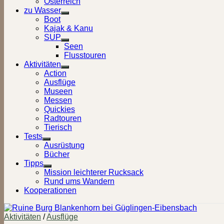
Österreich
zu Wasser
Show
Boot
sub
Kajak & Kanu
menu
SUP
Show
Seen
sub
Flusstouren
menu
Aktivitäten
Show
Action
sub
Ausflüge
menu
Museen
Messen
Quickies
Radtouren
Tierisch
Tests
Show
Ausrüstung
sub
Bücher
menu
Tipps
Show
Mission leichterer Rucksack
sub
Rund ums Wandern
menu
Kooperationen
Aktivitäten
/
Ausflüge