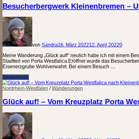
–
Besucherbergwerk Kleinenbremen – U
Edition
Bad
Nenndorf
von
Sandra
16. März 2022
12. April 2022
0
Meine Wanderung „Glück auf!“ neulich habe ich mit einem Be
Stadtteil von Porta Westfalica.Eröffnet wurde das Besucherber
Eisenerzgrube Wohlverwahrt. Bei einem Besuch …
Besucherbergwerk
Weiterlesen
Kleinenbremen
–
Nordrhein-Westfalen
/
Wanderungen
Unter
Tage
Glück auf! – Vom Kreuzplatz Porta We
unterwegs