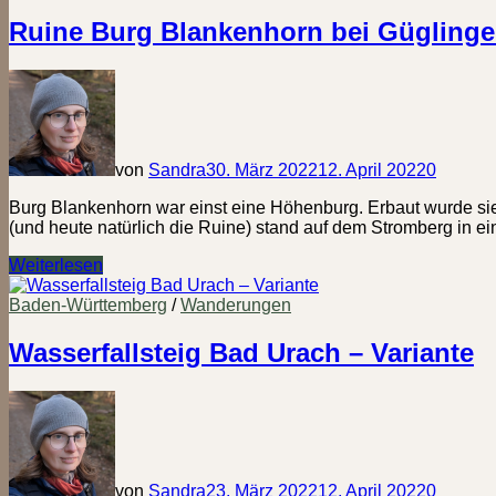
Ruine Burg Blankenhorn bei Gügling
von
Sandra
30. März 2022
12. April 2022
0
Burg Blankenhorn war einst eine Höhenburg. Erbaut wurde sie
(und heute natürlich die Ruine) stand auf dem Stromberg in 
Ruine
Weiterlesen
Burg
Blankenhorn
Baden-Württemberg
/
Wanderungen
bei
Güglingen-
Wasserfallsteig Bad Urach – Variante
Eibensbach
von
Sandra
23. März 2022
12. April 2022
0