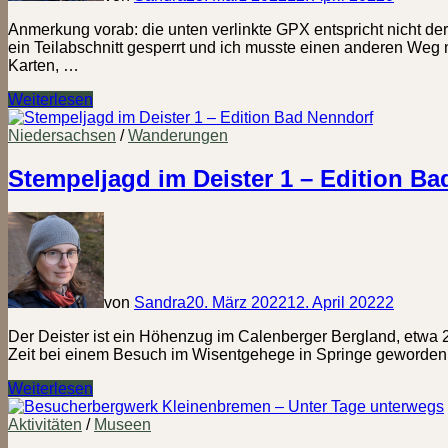
Anmerkung vorab: die unten verlinkte GPX entspricht nicht d
ein Teilabschnitt gesperrt und ich musste einen anderen Weg 
Karten, …
Wasserfallsteig
Weiterlesen
Bad
Urach
Niedersachsen
/
Wanderungen
–
Variante
Stempeljagd im Deister 1 – Edition B
von
Sandra
20. März 2022
12. April 2022
2
Der Deister ist ein Höhenzug im Calenberger Bergland, etwa 2
Zeit bei einem Besuch im Wisentgehege in Springe geworden, w
Stempeljagd
Weiterlesen
im
Deister
Aktivitäten
/
Museen
1