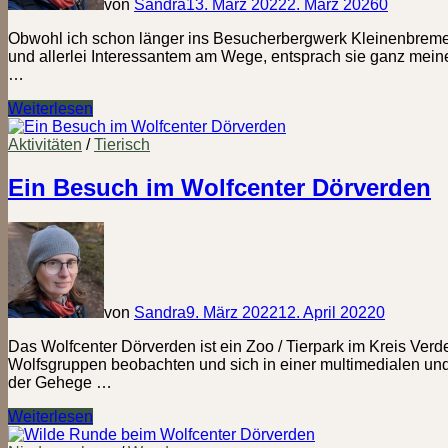
von
Sandra
13. März 2022
2. März 2026
0
Obwohl ich schon länger ins Besucherbergwerk Kleinenbremen 
und allerlei Interessantem am Wege, entsprach sie ganz mein
…
Glück
Weiterlesen
auf!
–
Aktivitäten
/
Tierisch
Vom
Kreuzplatz
Ein Besuch im Wolfcenter Dörverden
Porta
Westfalica
nach
Kleinenbremen
von
Sandra
9. März 2022
12. April 2022
0
Das Wolfcenter Dörverden ist ein Zoo / Tierpark im Kreis Ver
Wolfsgruppen beobachten und sich in einer multimedialen und 
der Gehege …
Ein
Weiterlesen
Besuch