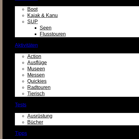
Boot
Kajak & Kanu
SUP
Seen
Flusstouren
Aktivitäten
Action
Ausflüge
Museen
Messen
Quickies
Radtouren
Tierisch
Tests
Ausrüstung
Bücher
Tipps