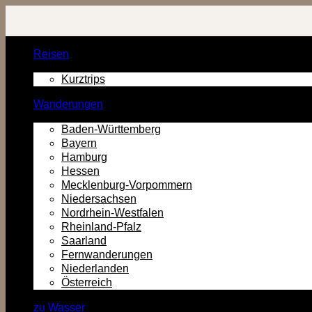
Zurück
zum
Inhalt
Reisen
Kurztrips
Wanderungen
Baden-Württemberg
Bayern
Hamburg
Hessen
Mecklenburg-Vorpommern
Niedersachsen
Nordrhein-Westfalen
Rheinland-Pfalz
Saarland
Fernwanderungen
Niederlanden
Österreich
zu Wasser