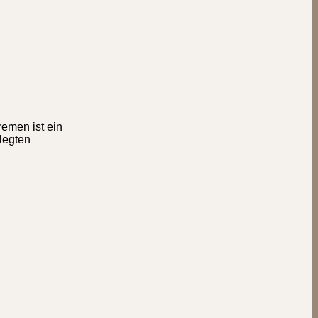
emen ist ein
elegten